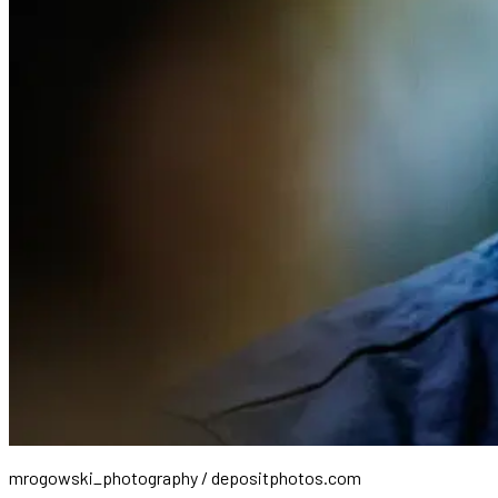
mrogowski_photography / depositphotos.com