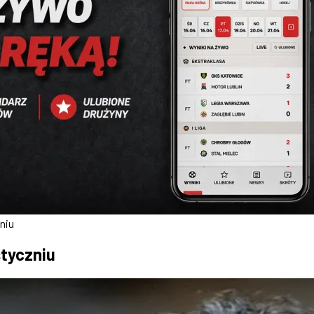
niu
tyczniu