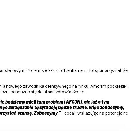
ansferowym. Po remisie 2-2 z Tottenhamem Hotspur przyznał, że
a nowego zawodnika ofensywnego na rynku. Amorim podkreślił,
eczu, odnosząc się do stanu zdrowia Sesko.
ie będziemy mieli tam problem (AFCON), ale już o tym
więc zarządzanie tą sytuacją będzie trudne, więc zobaczymy,
orzystać szansę. Zobaczymy."
- dodał, wskazując na potencjalne