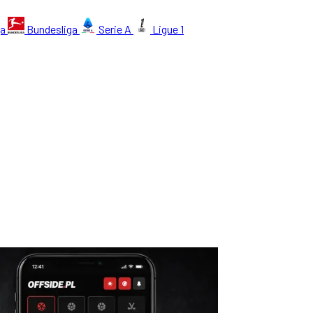
ga
Bundesliga
Serie A
Ligue 1