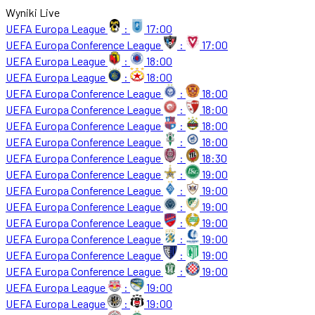
Wyniki Live
UEFA Europa League
:
17:00
UEFA Europa Conference League
:
17:00
UEFA Europa League
:
18:00
UEFA Europa League
:
18:00
UEFA Europa Conference League
:
18:00
UEFA Europa Conference League
:
18:00
UEFA Europa Conference League
:
18:00
UEFA Europa Conference League
:
18:00
UEFA Europa Conference League
:
18:30
UEFA Europa Conference League
:
19:00
UEFA Europa Conference League
:
19:00
UEFA Europa Conference League
:
19:00
UEFA Europa Conference League
:
19:00
UEFA Europa Conference League
:
19:00
UEFA Europa Conference League
:
19:00
UEFA Europa Conference League
:
19:00
UEFA Europa League
:
19:00
UEFA Europa League
:
19:00