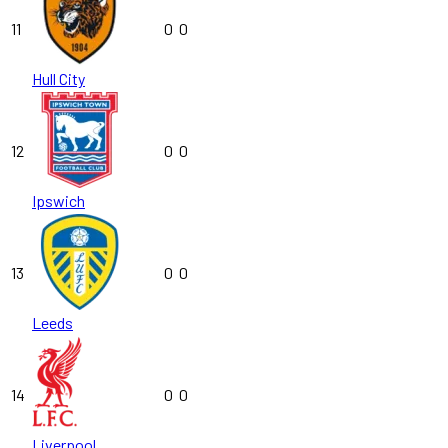
11
0
0
Hull City
12
0
0
Ipswich
13
0
0
Leeds
14
0
0
Liverpool