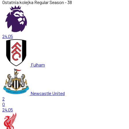
Ostatnia kolejka
Regular Season - 38
24.05
Fulham
Newcastle United
2
0
24.05