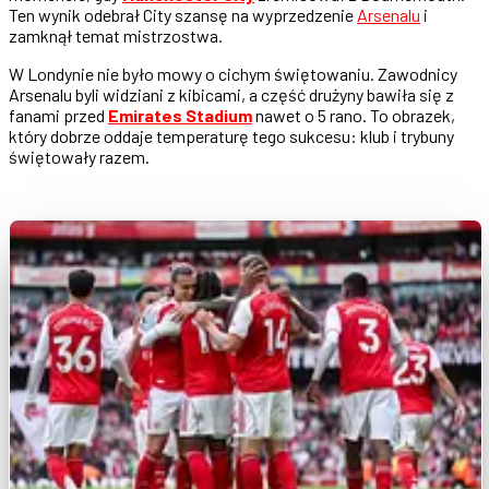
Ten wynik odebrał City szansę na wyprzedzenie
Arsenalu
i
zamknął temat mistrzostwa.
W Londynie nie było mowy o cichym świętowaniu. Zawodnicy
Arsenalu byli widziani z kibicami, a część drużyny bawiła się z
fanami przed
Emirates Stadium
nawet o 5 rano. To obrazek,
który dobrze oddaje temperaturę tego sukcesu: klub i trybuny
świętowały razem.