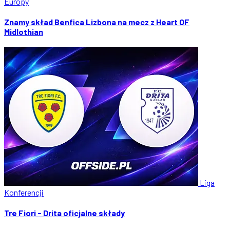
Europy
Znamy skład Benfica Lizbona na mecz z Heart OF
Midlothian
Liga
Konferencji
Tre Fiori - Drita oficjalne składy