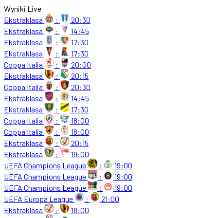
Wyniki Live
Ekstraklasa
:
20:30
Ekstraklasa
:
14:45
Ekstraklasa
:
17:30
Ekstraklasa
:
17:30
Coppa Italia
:
20:00
Ekstraklasa
:
20:15
Coppa Italia
:
20:30
Ekstraklasa
:
14:45
Ekstraklasa
:
17:30
Coppa Italia
:
18:00
Coppa Italia
:
18:00
Ekstraklasa
:
20:15
Ekstraklasa
:
19:00
UEFA Champions League
:
19:00
UEFA Champions League
:
19:00
UEFA Champions League
:
19:00
UEFA Europa League
:
21:00
Ekstraklasa
:
18:00