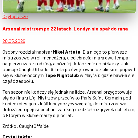
Czytaj także
Arsenal mistrzem po 22 latach. Londyn nie spał do rana
20.05.2026
Osobny rozdział napisał
Mikel Arteta
. Dla niego to pierwsze
mistrzostwo w roli menedżera, a celebracja miała dwa tempa:
najpierw czas z rodziną, a później dołączenie do piłkarzy. Jak
opisuje CaughtOffside, Arteta po świętowaniu z bliskimi pojawił
się w klubie nocnym
Tape Nightclub
w Mayfair, gdzie bawiła się
część zespołu.
Ten sezon nie kończy się jednak na lidze. Arsenal przygotowuje
się do finału Ligi Mistrzów przeciwko Paris Saint-Germain pod
koniec miesiąca. Jeśli londyńczycy wygrają, do mistrzostwa
dołożą europejski puchar i zamkną rozdział rozgrywek dubletem,
o którym w klubie marzy się od lat.
Źródło: CaughtOffside
Czytaj także: