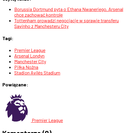
Borussia Dortmund pyta o Ethana Nwaneriego. Arsenal
chce zachować kontrolę
Tottenham prowadzi negocjacje w sprawie transferu
Savinho z Manchesteru City
Tagi:
Premier League
Arsenal Londyn
Manchester City
Piłka Nożna
Stadion Avilés Stadium
Powiązane:
Premier League