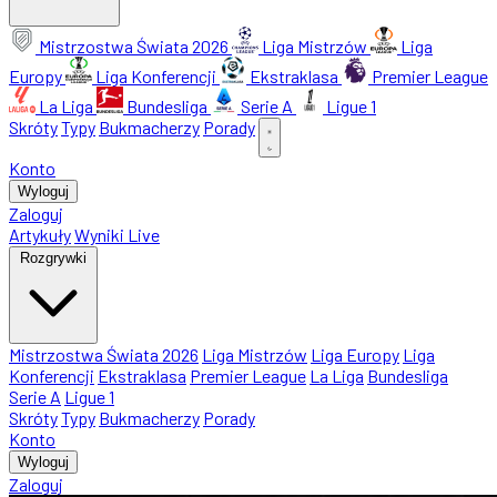
Mistrzostwa Świata 2026
Liga Mistrzów
Liga
Europy
Liga Konferencji
Ekstraklasa
Premier League
La Liga
Bundesliga
Serie A
Ligue 1
Skróty
Typy
Bukmacherzy
Porady
Konto
Wyloguj
Zaloguj
Artykuły
Wyniki Live
Rozgrywki
Mistrzostwa Świata 2026
Liga Mistrzów
Liga Europy
Liga
Konferencji
Ekstraklasa
Premier League
La Liga
Bundesliga
Serie A
Ligue 1
Skróty
Typy
Bukmacherzy
Porady
Konto
Wyloguj
Zaloguj