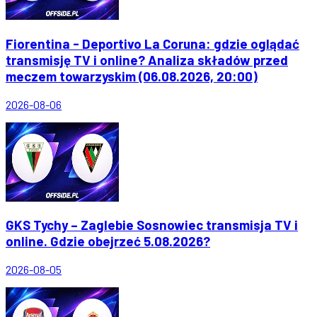
Fiorentina - Deportivo La Coruna: gdzie oglądać
transmisję TV i online? Analiza składów przed
meczem towarzyskim (06.08.2026, 20:00)
2026-08-06
GKS Tychy – Zaglebie Sosnowiec transmisja TV i
online. Gdzie obejrzeć 5.08.2026?
2026-08-05