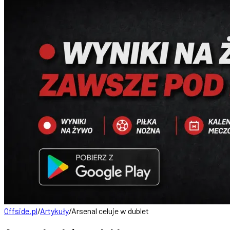
Offside.pl
/
Artykuły
/
Arsenal celuje w dublet