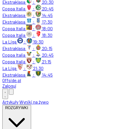
Ekstraklasa
:
20:30
Coppa Italia
:
20:45
Ekstraklasa
:
14:45
Ekstraklasa
:
17:30
Coppa Italia
:
18:00
Coppa Italia
:
18:30
La Liga
:
19:30
Ekstraklasa
:
20:15
Coppa Italia
:
20:45
Coppa Italia
:
21:15
La Liga
:
21:30
Ekstraklasa
:
14:45
Offside
.
pl
Zaloguj
Artykuły
Wyniki na żywo
ROZGRYWKI