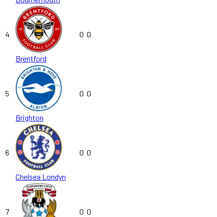
4
0
0
Brentford
5
0
0
Brighton
6
0
0
Chelsea Londyn
7
0
0