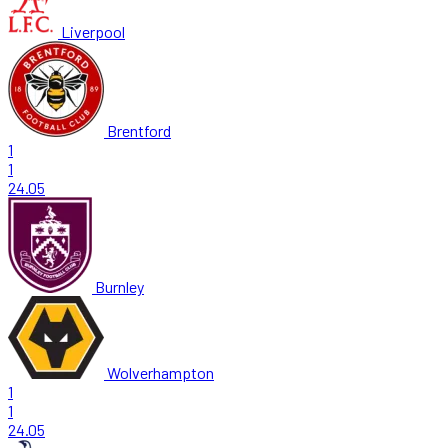
Liverpool
Brentford
1
1
24.05
Burnley
Wolverhampton
1
1
24.05