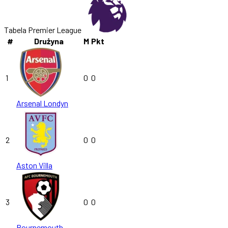
Tabela Premier League
#
Drużyna
M
Pkt
1
0
0
Arsenal Londyn
2
0
0
Aston Villa
3
0
0
Bournemouth