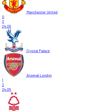
Manchester United
0
3
24.05
Crystal Palace
Arsenal Londyn
1
2
24.05