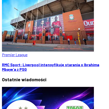
Premier League
RMC Sport: Liverpool intensyfikuje starania o Ibrahima
Mbaye’a z PSG
Ostatnie
wiadomości