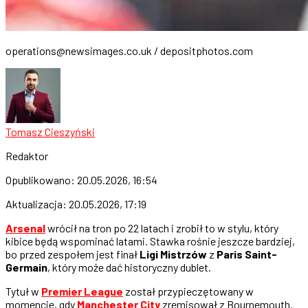
operations@newsimages.co.uk
/ depositphotos.com
Tomasz Cieszyński
Redaktor
Opublikowano:
20.05.2026, 16:54
Aktualizacja:
20.05.2026, 17:19
Arsenal
wrócił na tron po 22 latach i zrobił to w stylu, który
kibice będą wspominać latami. Stawka rośnie jeszcze bardziej,
bo przed zespołem jest finał
Ligi Mistrzów
z
Paris Saint-
Germain
, który może dać historyczny dublet.
Tytuł w
Premier League
został przypieczętowany w
momencie, gdy
Manchester City
zremisował z Bournemouth.