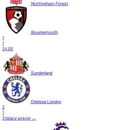
Nottingham Forest
Bournemouth
1
1
24.05
Sunderland
Chelsea Londyn
2
1
Zobacz więcej →