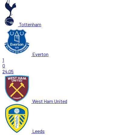
Tottenham
Everton
1
0
24.05
West Ham United
Leeds