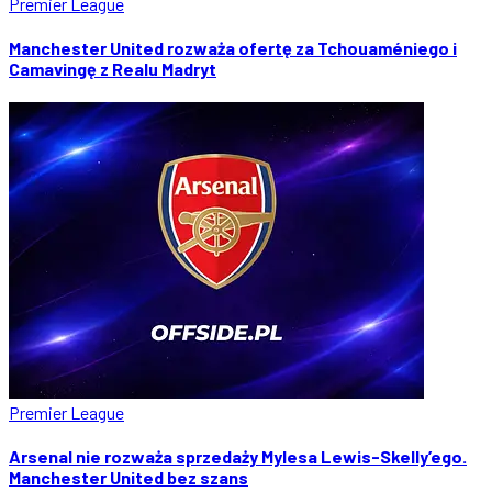
Premier League
Manchester United rozważa ofertę za Tchouaméniego i
Camavingę z Realu Madryt
Premier League
Arsenal nie rozważa sprzedaży Mylesa Lewis-Skelly’ego.
Manchester United bez szans