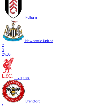
Fulham
Newcastle United
2
0
24.05
Liverpool
Brentford
1