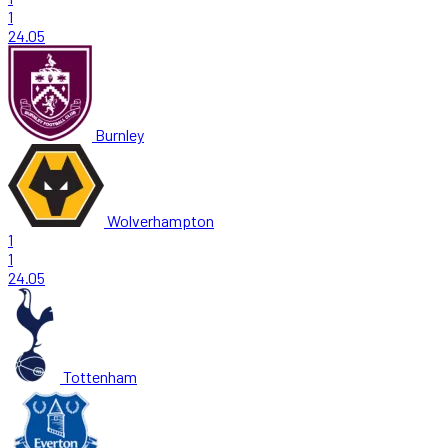
1
24.05
Burnley
Wolverhampton
1
1
24.05
Tottenham