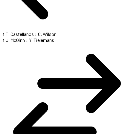
↑ T. Castellanos
↓ C. Wilson
↑ J. McGinn
↓ Y. Tielemans