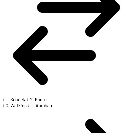
↑ T. Soucek
↓ M. Kante
↑ O. Watkins
↓ T. Abraham