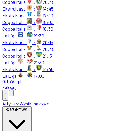
Coppa Italia
:
20:45
Ekstraklasa
:
14:45
Ekstraklasa
:
17:30
Coppa Italia
:
18:00
Coppa Italia
:
18:30
La Liga
:
19:30
Ekstraklasa
:
20:15
Coppa Italia
:
20:45
Coppa Italia
:
21:15
La Liga
:
21:30
Ekstraklasa
:
14:45
La Liga
:
17:00
Offside
.
pl
Zaloguj
Artykuły
Wyniki na żywo
ROZGRYWKI