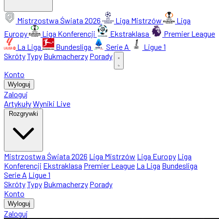
Mistrzostwa Świata 2026
Liga Mistrzów
Liga
Europy
Liga Konferencji
Ekstraklasa
Premier League
La Liga
Bundesliga
Serie A
Ligue 1
Skróty
Typy
Bukmacherzy
Porady
Konto
Wyloguj
Zaloguj
Artykuły
Wyniki Live
Rozgrywki
Mistrzostwa Świata 2026
Liga Mistrzów
Liga Europy
Liga
Konferencji
Ekstraklasa
Premier League
La Liga
Bundesliga
Serie A
Ligue 1
Skróty
Typy
Bukmacherzy
Porady
Konto
Wyloguj
Zaloguj