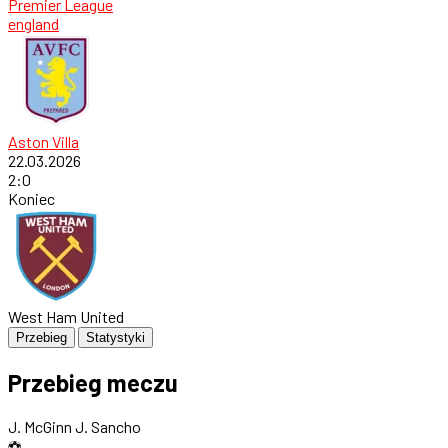
Premier League
england
Aston Villa
22.03.2026
2
:
0
Koniec
West Ham United
Przebieg
Statystyki
Przebieg meczu
J. McGinn
J. Sancho
⚽