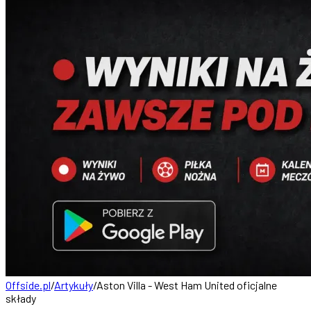
Offside.pl
/
Artykuły
/
Aston Villa - West Ham United oficjalne
składy