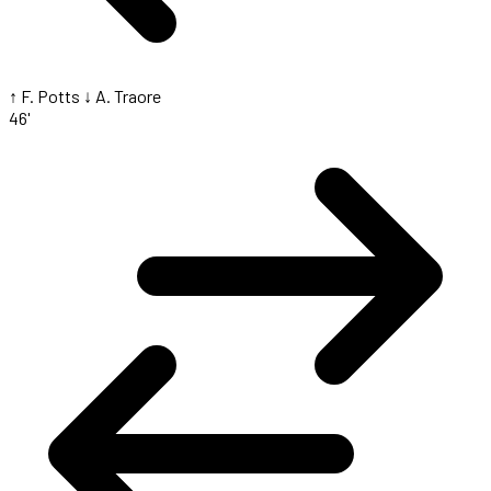
↑ F. Potts
↓ A. Traore
46'