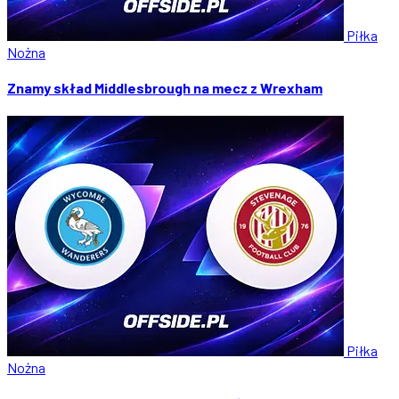
Piłka
Nożna
Znamy skład Middlesbrough na mecz z Wrexham
Piłka
Nożna