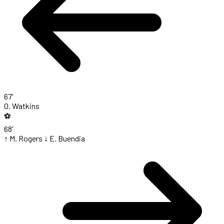
67'
O. Watkins
⚽
68'
↑ M. Rogers
↓ E. Buendia