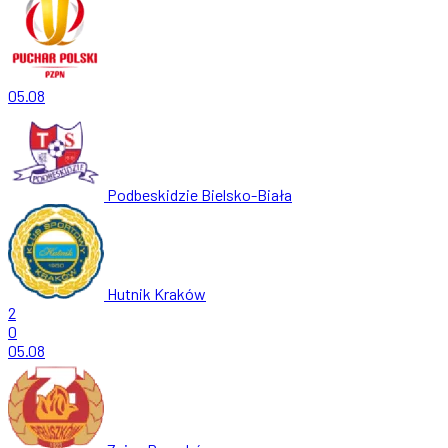
05.08
Podbeskidzie Bielsko-Biała
Hutnik Kraków
2
0
05.08