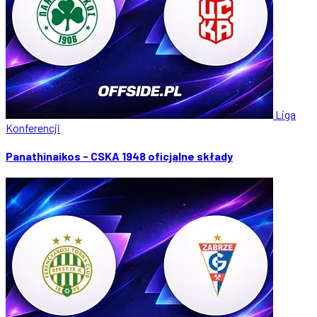
Liga
Konferencji
Panathinaikos - CSKA 1948 oficjalne składy