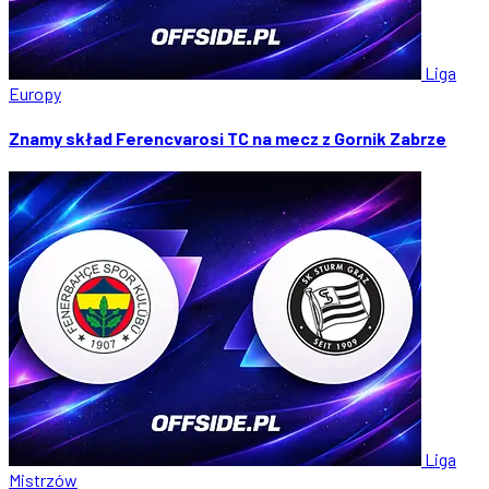
Liga
Europy
Znamy skład Ferencvarosi TC na mecz z Gornik Zabrze
Liga
Mistrzów