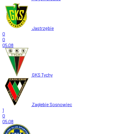
Jastrzębie
0
0
05.08
GKS Tychy
Zaglebie Sosnowiec
1
0
05.08