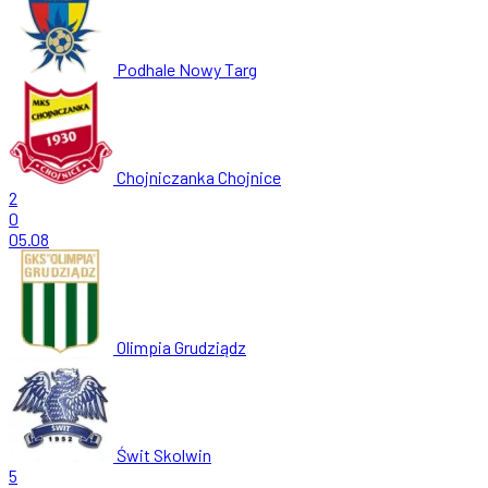
Podhale Nowy Targ
Chojniczanka Chojnice
2
0
05.08
Olimpia Grudziądz
Świt Skolwin
5