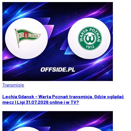
Transmisje
Lechia Gdansk - Warta Poznań transmisja. Gdzie oglądać
mecz I Ligi 31.07.2026 online i w TV?