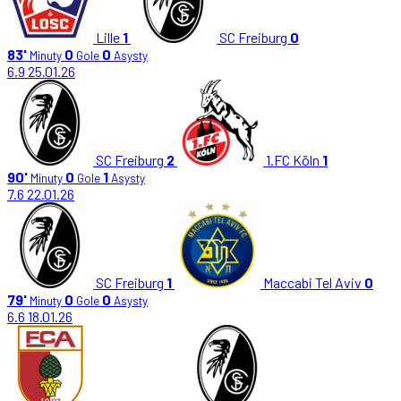
Lille
1
SC Freiburg
0
83'
0
0
Minuty
Gole
Asysty
6.9
25.01.26
SC Freiburg
2
1.FC Köln
1
90'
0
1
Minuty
Gole
Asysty
7.6
22.01.26
SC Freiburg
1
Maccabi Tel Aviv
0
79'
0
0
Minuty
Gole
Asysty
6.6
18.01.26