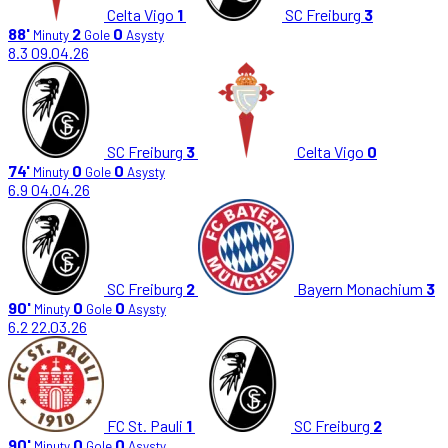
Celta Vigo
1
SC Freiburg
3
88'
2
0
Minuty
Gole
Asysty
8.3
09.04.26
SC Freiburg
3
Celta Vigo
0
74'
0
0
Minuty
Gole
Asysty
6.9
04.04.26
SC Freiburg
2
Bayern Monachium
3
90'
0
0
Minuty
Gole
Asysty
6.2
22.03.26
FC St. Pauli
1
SC Freiburg
2
90'
0
0
Minuty
Gole
Asysty