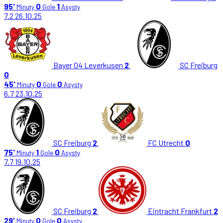
95'
0
1
Minuty
Gole
Asysty
7.2
26.10.25
Bayer 04 Leverkusen
2
SC Freiburg
0
45'
0
0
Minuty
Gole
Asysty
6.7
23.10.25
SC Freiburg
2
FC Utrecht
0
75'
1
0
Minuty
Gole
Asysty
7.7
19.10.25
SC Freiburg
2
Eintracht Frankfurt
2
29'
0
0
Minuty
Gole
Asysty