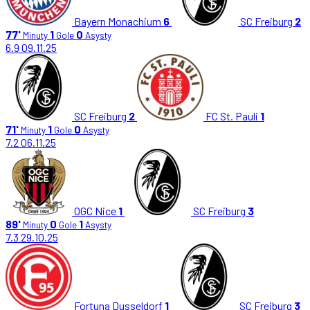
Bayern Monachium
6
SC Freiburg
2
77'
1
0
Minuty
Gole
Asysty
6.9
09.11.25
SC Freiburg
2
FC St. Pauli
1
71'
1
0
Minuty
Gole
Asysty
7.2
06.11.25
OGC Nice
1
SC Freiburg
3
89'
0
1
Minuty
Gole
Asysty
7.3
29.10.25
Fortuna Dusseldorf
1
SC Freiburg
3