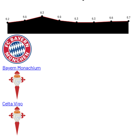
8.3
6.9
6.9
6.7
6.6
6.3
6.3
6.2
Bayern Monachium
Celta Vigo