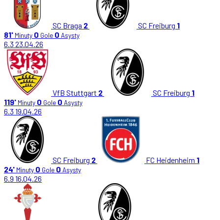
SC Braga
2
SC Freiburg
1
81'
0
0
Minuty
Gole
Asysty
6.3
23.04.26
VfB Stuttgart
2
SC Freiburg
1
119'
0
0
Minuty
Gole
Asysty
6.3
19.04.26
SC Freiburg
2
FC Heidenheim
1
24'
0
0
Minuty
Gole
Asysty
6.9
16.04.26