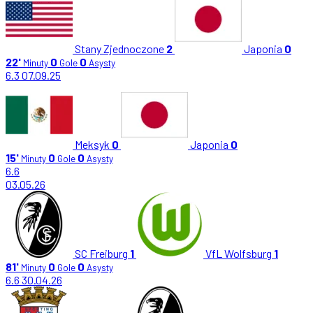
Stany Zjednoczone
2
Japonia
0
22'
0
0
Minuty
Gole
Asysty
6.3
07.09.25
Meksyk
0
Japonia
0
15'
0
0
Minuty
Gole
Asysty
6.6
03.05.26
SC Freiburg
1
VfL Wolfsburg
1
81'
0
0
Minuty
Gole
Asysty
6.6
30.04.26