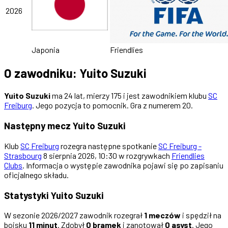
2026
Japonia
Friendlies
O zawodniku: Yuito Suzuki
Yuito Suzuki
ma 24 lat, mierzy 175 i jest zawodnikiem klubu
SC
Freiburg
. Jego pozycja to pomocnik. Gra z numerem 20.
Następny mecz Yuito Suzuki
Klub
SC Freiburg
rozegra następne spotkanie
SC Freiburg -
Strasbourg
8 sierpnia 2026, 10:30 w rozgrywkach
Friendlies
Clubs
. Informacja o występie zawodnika pojawi się po zapisaniu
oficjalnego składu.
Statystyki Yuito Suzuki
W sezonie 2026/2027 zawodnik rozegrał
1 meczów
i spędził na
boisku
11 minut
. Zdobył
0 bramek
i zanotował
0 asyst
. Jego