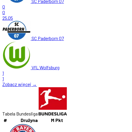
SC Paderborn 07
0
0
25.05
SC Paderborn 07
VfL Wolfsburg
1
1
Zobacz więcej →
Tabela Bundesliga
#
Drużyna
M
Pkt