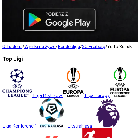
Offside.pl
/
Wyniki na żywo
/
Bundesliga
/
SC Freiburg
/
Yuito Suzuki
Top Ligi
Liga Mistrzów
Liga Europy
Liga Konferencji
Ekstraklasa