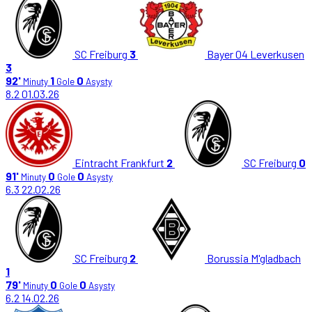
SC Freiburg
3
Bayer 04 Leverkusen
3
92'
1
0
Minuty
Gole
Asysty
8.2
01.03.26
Eintracht Frankfurt
2
SC Freiburg
0
91'
0
0
Minuty
Gole
Asysty
6.3
22.02.26
SC Freiburg
2
Borussia M'gladbach
1
79'
0
0
Minuty
Gole
Asysty
6.2
14.02.26