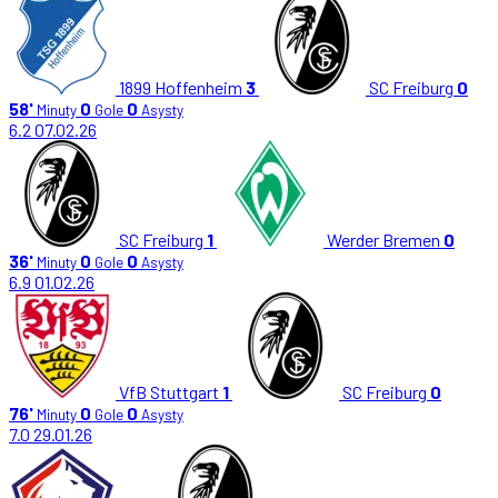
1899 Hoffenheim
3
SC Freiburg
0
58'
0
0
Minuty
Gole
Asysty
6.2
07.02.26
SC Freiburg
1
Werder Bremen
0
36'
0
0
Minuty
Gole
Asysty
6.9
01.02.26
VfB Stuttgart
1
SC Freiburg
0
76'
0
0
Minuty
Gole
Asysty
7.0
29.01.26