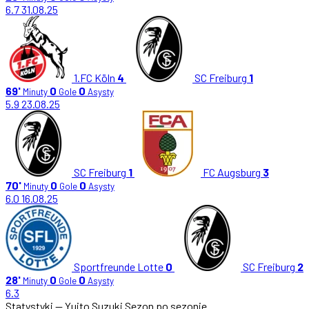
6.7
31.08.25
1.FC Köln
4
SC Freiburg
1
69'
0
0
Minuty
Gole
Asysty
5.9
23.08.25
SC Freiburg
1
FC Augsburg
3
70'
0
0
Minuty
Gole
Asysty
6.0
16.08.25
Sportfreunde Lotte
0
SC Freiburg
2
28'
0
0
Minuty
Gole
Asysty
6.3
Statystyki — Yuito Suzuki
Sezon po sezonie