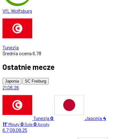
VfL Wolfsburg
Tunezja
Średnia ocena
6.78
Ostatnie mecze
Japonia
SC Freiburg
21.06.26
Tunezja
0
Japonia
4
11'
0
0
Minuty
Gole
Asysty
6.7
09.09.25