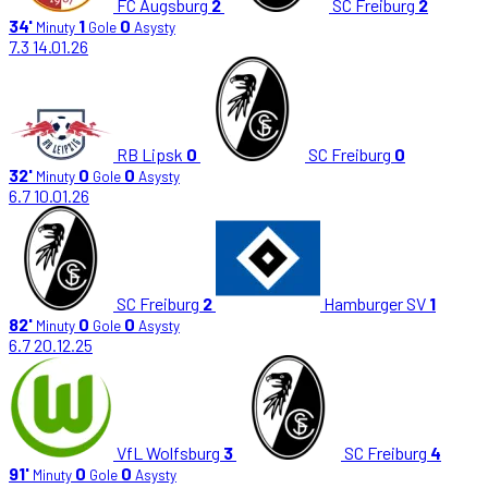
FC Augsburg
2
SC Freiburg
2
34'
1
0
Minuty
Gole
Asysty
7.3
14.01.26
RB Lipsk
0
SC Freiburg
0
32'
0
0
Minuty
Gole
Asysty
6.7
10.01.26
SC Freiburg
2
Hamburger SV
1
82'
0
0
Minuty
Gole
Asysty
6.7
20.12.25
VfL Wolfsburg
3
SC Freiburg
4
91'
0
0
Minuty
Gole
Asysty