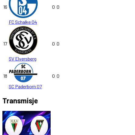
16
0
0
FC Schalke 04
17
0
0
SV Elversberg
18
0
0
SC Paderborn 07
Transmisje