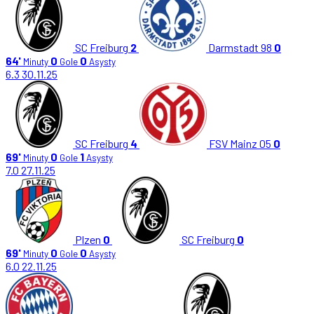
SC Freiburg
2
Darmstadt 98
0
64'
0
0
Minuty
Gole
Asysty
6.3
30.11.25
SC Freiburg
4
FSV Mainz 05
0
69'
0
1
Minuty
Gole
Asysty
7.0
27.11.25
Plzen
0
SC Freiburg
0
69'
0
0
Minuty
Gole
Asysty
6.0
22.11.25