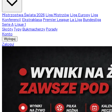
Mistrzostwa Świata 2026
Liga Mistrzów
Liga Europy
Liga
Konferencji
Ekstraklasa
Premier League
La Liga
Bundesliga
Serie A
Ligue 1
Skróty
Typy
Bukmacherzy
Porady
Konto
Wyloguj
Zaloguj