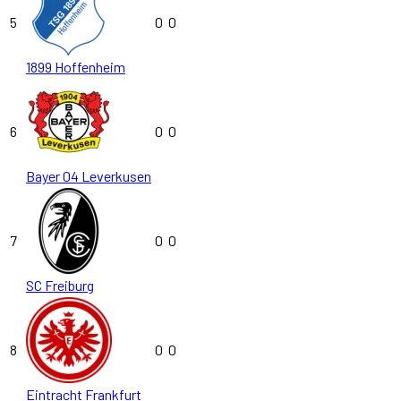
5
0
0
1899 Hoffenheim
6
0
0
Bayer 04 Leverkusen
7
0
0
SC Freiburg
8
0
0
Eintracht Frankfurt