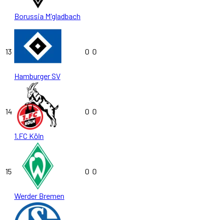
Borussia M'gladbach
13
0
0
Hamburger SV
14
0
0
1.FC Köln
15
0
0
Werder Bremen