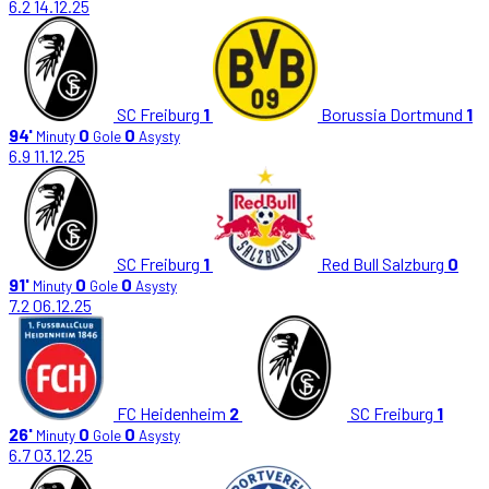
6.2
14.12.25
SC Freiburg
1
Borussia Dortmund
1
94'
0
0
Minuty
Gole
Asysty
6.9
11.12.25
SC Freiburg
1
Red Bull Salzburg
0
91'
0
0
Minuty
Gole
Asysty
7.2
06.12.25
FC Heidenheim
2
SC Freiburg
1
26'
0
0
Minuty
Gole
Asysty
6.7
03.12.25