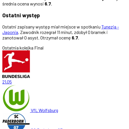
średnia ocena wynosi
6.7
.
Ostatni występ
Ostatni zapisany występ miał miejsce w spotkaniu
Tunezja -
Japonia
. Zawodnik rozegrał 11 minut, zdobył 0 bramek i
zanotował 0 asyst. Otrzymał ocenę
6.7
.
Ostatnia kolejka
Final
21.05
VfL Wolfsburg