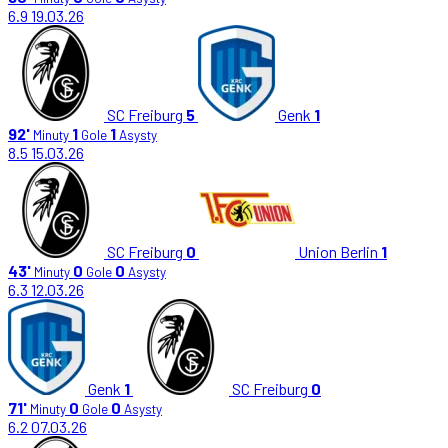
6.9
19.03.26
SC Freiburg
5
Genk
1
92'
1
1
Minuty
Gole
Asysty
8.5
15.03.26
SC Freiburg
0
Union Berlin
1
43'
0
0
Minuty
Gole
Asysty
6.3
12.03.26
Genk
1
SC Freiburg
0
71'
0
0
Minuty
Gole
Asysty
6.2
07.03.26