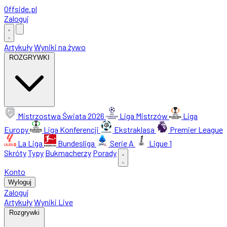
Offside
.
pl
Zaloguj
Artykuły
Wyniki na żywo
ROZGRYWKI
Mistrzostwa Świata 2026
Liga Mistrzów
Liga
Europy
Liga Konferencji
Ekstraklasa
Premier League
La Liga
Bundesliga
Serie A
Ligue 1
Skróty
Typy
Bukmacherzy
Porady
Konto
Wyloguj
Zaloguj
Artykuły
Wyniki Live
Rozgrywki