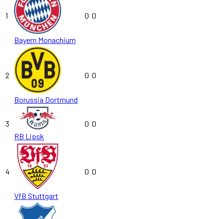
1
0
0
Bayern Monachium
2
0
0
Borussia Dortmund
3
0
0
RB Lipsk
4
0
0
VfB Stuttgart