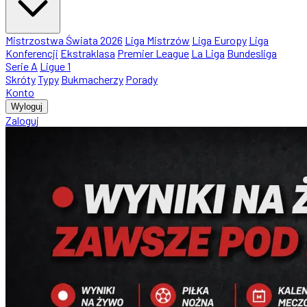
Mistrzostwa Świata 2026
Liga Mistrzów
Liga Europy
Liga
Konferencji
Ekstraklasa
Premier League
La Liga
Bundesliga
Serie A
Ligue 1
Skróty
Typy
Bukmacherzy
Porady
Konto
Wyloguj
Zaloguj