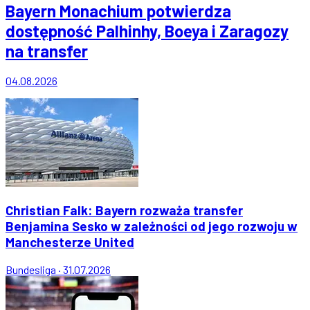
Bayern Monachium potwierdza
dostępność Palhinhy, Boeya i Zaragozy
na transfer
04.08.2026
Christian Falk: Bayern rozważa transfer
Benjamina Sesko w zależności od jego rozwoju w
Manchesterze United
Bundesliga
·
31.07.2026