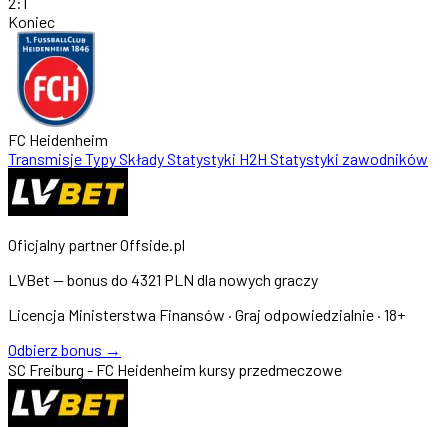
2
:
1
Koniec
FC Heidenheim
Transmisje
Typy
Składy
Statystyki
H2H
Statystyki zawodników
Oficjalny partner Offside.pl
LVBet — bonus do
4321 PLN
dla nowych graczy
Licencja Ministerstwa Finansów · Graj odpowiedzialnie · 18+
Odbierz bonus →
SC Freiburg - FC Heidenheim kursy przedmeczowe