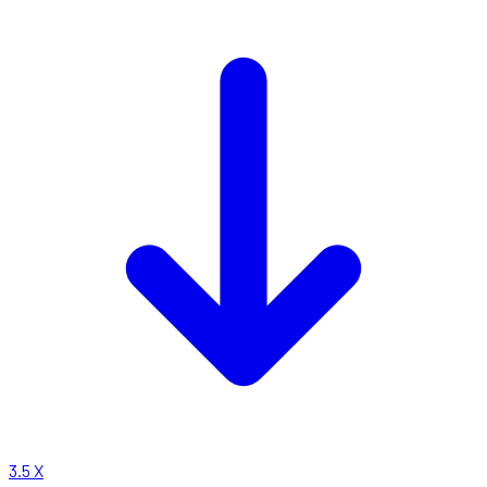
3.5
X