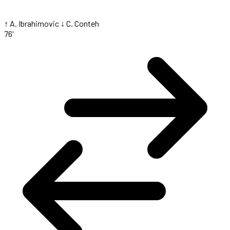
↑ A. Ibrahimovic
↓ C. Conteh
76'