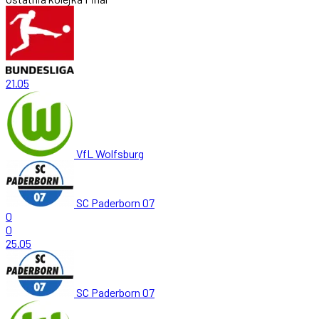
21.05
VfL Wolfsburg
SC Paderborn 07
0
0
25.05
SC Paderborn 07