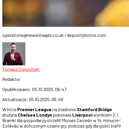
operations@newsimages.co.uk
/ depositphotos.com
Tomasz Cieszyński
Redaktor
Opublikowano:
05.10.2025, 06:47
Aktualizacja:
05.10.2025, 06:49
W hicie
Premier League
na stadionie
Stamford Bridge
drużyna
Chelsea Londyn
pokonała
Liverpool
wynikiem 2:1.
Bramki dla gospodarzy strzelili Moises Caicedo w 14. minucie i
Estêvão w doliczonym czasie gry, podczas gdy dla gości trafił