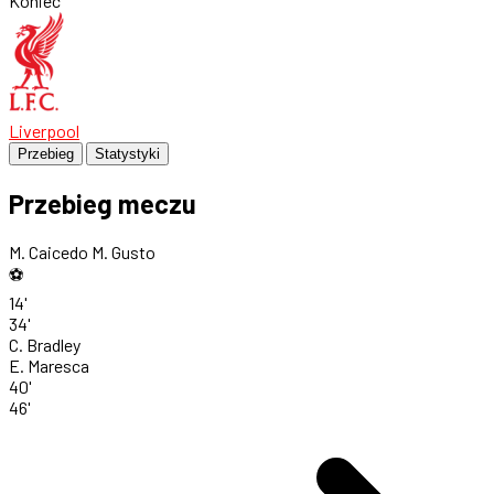
Koniec
Liverpool
Przebieg
Statystyki
Przebieg meczu
M. Caicedo
M. Gusto
⚽
14'
34'
C. Bradley
E. Maresca
40'
46'