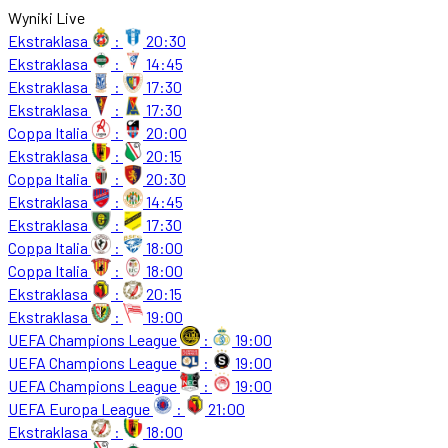
Wyniki Live
Ekstraklasa
:
20:30
Ekstraklasa
:
14:45
Ekstraklasa
:
17:30
Ekstraklasa
:
17:30
Coppa Italia
:
20:00
Ekstraklasa
:
20:15
Coppa Italia
:
20:30
Ekstraklasa
:
14:45
Ekstraklasa
:
17:30
Coppa Italia
:
18:00
Coppa Italia
:
18:00
Ekstraklasa
:
20:15
Ekstraklasa
:
19:00
UEFA Champions League
:
19:00
UEFA Champions League
:
19:00
UEFA Champions League
:
19:00
UEFA Europa League
:
21:00
Ekstraklasa
:
18:00