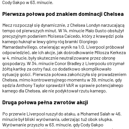
Cody Gakpo w 63. minucie.
Pierwsza połowa pod znakiem dominacji Chelsea
Mecz rozpoczął się dynamicznie, z Chelsea Londyn narzucającą
tempo od pierwszych minut. W 14. minucie Malo Gusto obsłużył
precyzyjnym podaniem Moisesa Caicedo, który z krawędzi pola
karnego huknął w lewy górny róg bramki Giorgiego
Mamardashviliego, otwierając wynik na 1:0. Liverpool próbował
odpowiedzieć, ale ich akcje, jak dośrodkowanie Milosza Kerkeza
w 4. minucie, były skutecznie neutralizowane przez obronę
gospodarzy. W 34. minucie Conor Bradley z Liverpoolu otrzymał
żółtą kartkę za ostry faul, co dodatkowo skomplikowało
sytuację gości. Pierwsza połowa zakończyła się prowadzeniem
Chelsea, mimo kontrowersyjnego momentu w 39. minucie, gdy
sędzia Anthony Taylor sprawdził VAR w sprawie potencjalnego
karnego dla Chelsea, ale nie podyktował rzutu karnego.
Druga połowa pełna zwrotów akcji
Po przerwie Liverpool ruszył do ataku, a Mohamed Salah w 46.
minucie był bliski wyrównania, uderzając tuż obok słupka.
Wyrównanie przyszło w 63. minucie, gdy Cody Gakpo