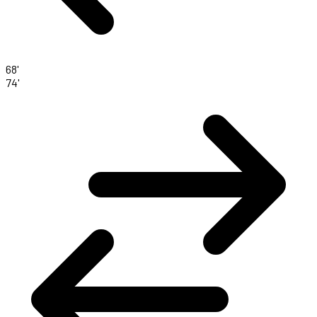
68'
74'