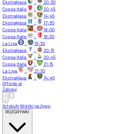
Ekstraklasa
:
20:30
Coppa Italia
:
20:45
Ekstraklasa
:
14:45
Ekstraklasa
:
17:30
Coppa Italia
:
18:00
Coppa Italia
:
18:30
La Liga
:
19:30
Ekstraklasa
:
20:15
Coppa Italia
:
20:45
Coppa Italia
:
21:15
La Liga
:
21:30
Ekstraklasa
:
14:45
Offside
.
pl
Zaloguj
Artykuły
Wyniki na żywo
ROZGRYWKI