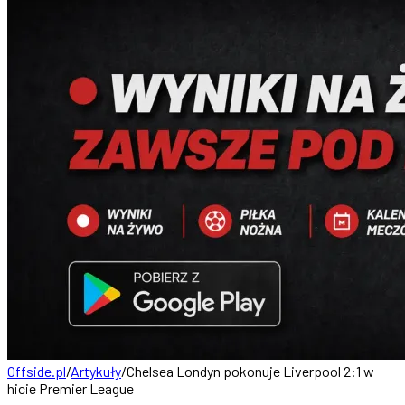
Offside.pl
/
Artykuły
/
Chelsea Londyn pokonuje Liverpool 2:1 w
hicie Premier League