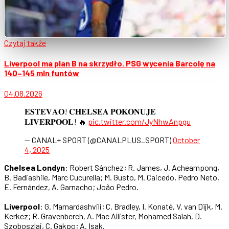
Czytaj także
Liverpool ma plan B na skrzydło. PSG wycenia Barcolę na
140–145 mln funtów
04.08.2026
𝐄𝐒𝐓𝐄𝐕𝐀𝐎! 𝐂𝐇𝐄𝐋𝐒𝐄𝐀 𝐏𝐎𝐊𝐎𝐍𝐔𝐉𝐄
𝐋𝐈𝐕𝐄𝐑𝐏𝐎𝐎𝐋! 🔥
pic.twitter.com/JyNhwAnpgu
— CANAL+ SPORT (@CANALPLUS_SPORT)
October
4, 2025
Chelsea Londyn
: Robert Sánchez; R. James, J. Acheampong,
B. Badiashile, Marc Cucurella; M. Gusto, M. Caicedo, Pedro Neto,
E. Fernández, A. Garnacho; João Pedro.
Liverpool
: G. Mamardashvili; C. Bradley, I. Konaté, V. van Dijk, M.
Kerkez; R. Gravenberch, A. Mac Allister, Mohamed Salah, D.
Szoboszlai, C. Gakpo; A. Isak.