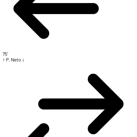
75'
↑ P. Neto
↓