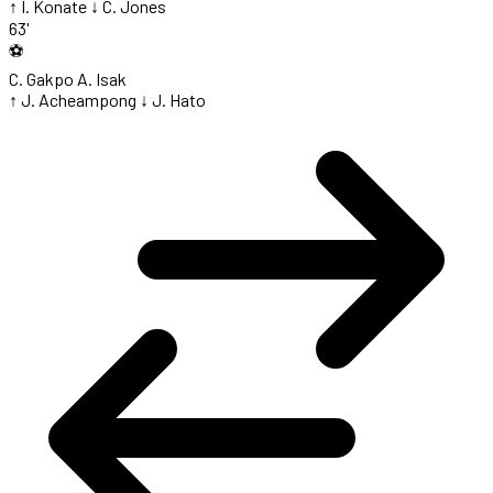
↑ I. Konate
↓ C. Jones
63'
⚽
C. Gakpo
A. Isak
↑ J. Acheampong
↓ J. Hato