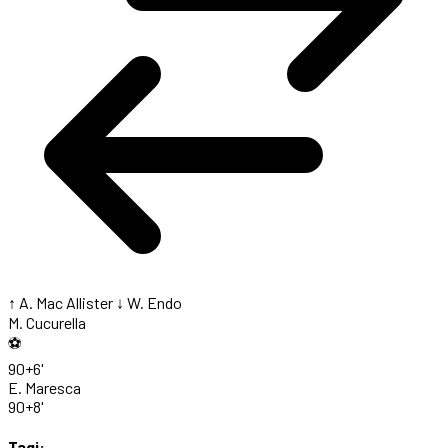
↑ A. Mac Allister
↓ W. Endo
M. Cucurella
⚽
90+6'
E. Maresca
90+8'
Tagi: