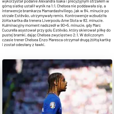
wykorzystał podanie Alexandra Isaka i precyzyjnym strzałem w
górną siatkę ustalił wynik na 1:1. Chelsea nie poddawała się, a
interwencje bramkarza Mamardashviliego, jak w 84. minucie po
strzale Estêvão, utrzymywały remis. Kontrowersje wzbudziła
żółta kartka dla trenera Liverpoolu Arne Slota w 82. minucie.
Kulminacyjny moment nadszedł w 90+5. minucie, gdy Marc
Cucurella asystował przy golu Estêvão, który skierował piłkę do
pustej bramki, dając Chelsea zwycięstwo 2:1. W doliczonym
czasie trener Chelsea Enzo Maresca otrzymał drugą żółtą kartkę
i został odesłany z ławki.