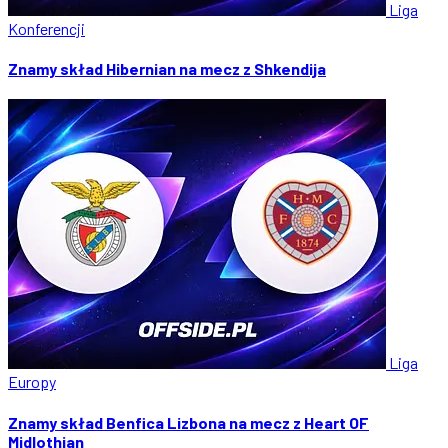
Liga
Konferencji
Znamy skład Hibernian na mecz z Shkendija
Liga
Europy
Znamy skład Benfica Lizbona na mecz z Heart OF
Midlothian