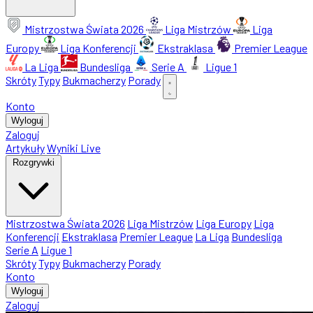
Mistrzostwa Świata 2026
Liga Mistrzów
Liga
Europy
Liga Konferencji
Ekstraklasa
Premier League
La Liga
Bundesliga
Serie A
Ligue 1
Skróty
Typy
Bukmacherzy
Porady
Konto
Wyloguj
Zaloguj
Artykuły
Wyniki Live
Rozgrywki
Mistrzostwa Świata 2026
Liga Mistrzów
Liga Europy
Liga
Konferencji
Ekstraklasa
Premier League
La Liga
Bundesliga
Serie A
Ligue 1
Skróty
Typy
Bukmacherzy
Porady
Konto
Wyloguj
Zaloguj