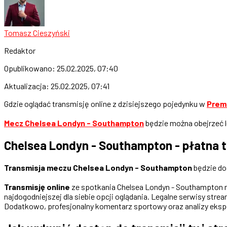
Tomasz Cieszyński
Redaktor
Opublikowano:
25.02.2025, 07:40
Aktualizacja:
25.02.2025, 07:41
Gdzie oglądać transmisję online z dzisiejszego pojedynku w
Prem
Mecz Chelsea Londyn - Southampton
będzie można obejrzeć le
Chelsea Londyn - Southampton - płatna t
Transmisja meczu Chelsea Londyn - Southampton
będzie dos
Transmisję online
ze spotkania Chelsea Londyn - Southampton m
najdogodniejszej dla siebie opcji oglądania. Legalne serwisy st
Dodatkowo, profesjonalny komentarz sportowy oraz analizy ekspe