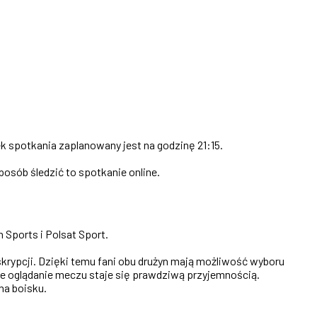
k spotkania zaplanowany jest na godzinę 21:15.
posób śledzić to spotkanie online.
 Sports i Polsat Sport.
rypcji. Dzięki temu fani obu drużyn mają możliwość wyboru
 że oglądanie meczu staje się prawdziwą przyjemnością.
na boisku.