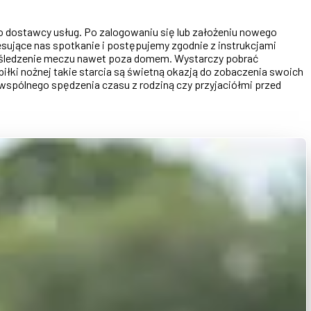
o dostawcy usług. Po zalogowaniu się lub założeniu nowego
esujące nas spotkanie i postępujemy zgodnie z instrukcjami
wia śledzenie meczu nawet poza domem. Wystarczy pobrać
piłki nożnej takie starcia są świetną okazją do zobaczenia swoich
spólnego spędzenia czasu z rodziną czy przyjaciółmi przed