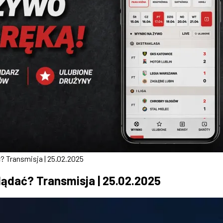
 Transmisja | 25.02.2025
ądać? Transmisja | 25.02.2025