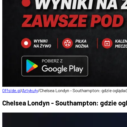
Offside.pl
/
Artykuły
/
Chelsea Londyn - Southampton: gdzie oglądać?
Chelsea Londyn - Southampton: gdzie ogl