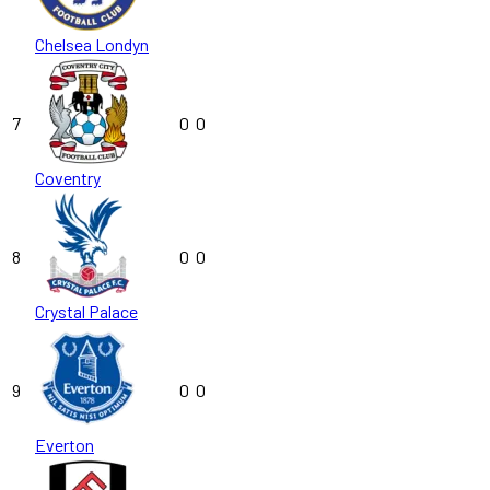
Chelsea Londyn
7
0
0
Coventry
8
0
0
Crystal Palace
9
0
0
Everton