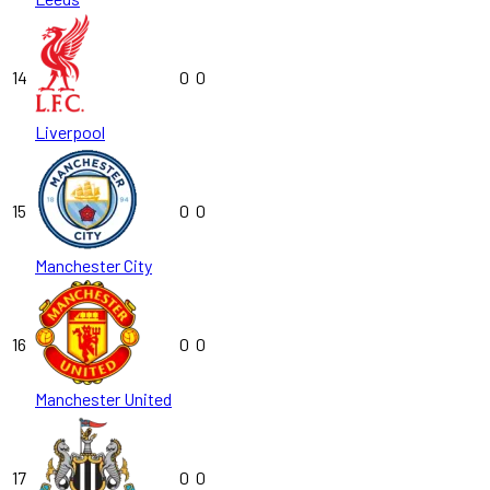
14
0
0
Liverpool
15
0
0
Manchester City
16
0
0
Manchester United
17
0
0