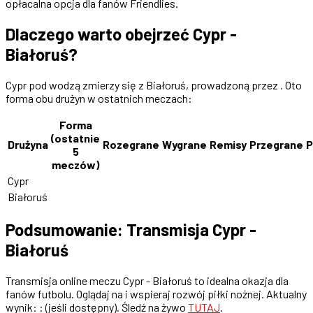
opłacalna opcja dla fanów Friendlies.
Dlaczego warto obejrzeć Cypr -
Białoruś?
Cypr pod wodzą zmierzy się z Białoruś, prowadzoną przez . Oto
forma obu drużyn w ostatnich meczach:
Forma
(ostatnie
Drużyna
Rozegrane
Wygrane
Remisy
Przegrane
P
5
meczów)
Cypr
Białoruś
Podsumowanie: Transmisja Cypr -
Białoruś
Transmisja online meczu Cypr - Białoruś to idealna okazja dla
fanów futbolu. Oglądaj na i wspieraj rozwój piłki nożnej. Aktualny
wynik: : (jeśli dostępny). Śledź na żywo
TUTAJ
.