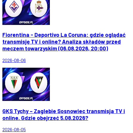
Fiorentina - Deportivo La Coruna: gdzie oglądać
transmisję TV i online? Analiza składów przed
meczem towarzyskim (06.08.2026, 20:00)
2026-08-06
GKS Tychy – Zaglebie Sosnowiec transmisja TV i
online. Gdzie obejrzeć 5.08.2026?
2026-08-05