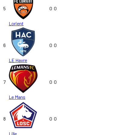
5
0
0
Lorient
6
0
0
LE Havre
7
0
0
Le Mans
8
0
0
Lille