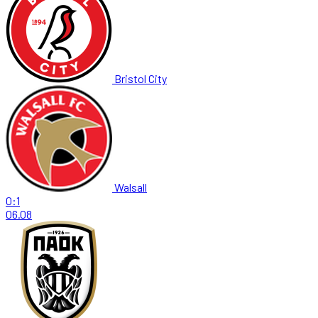
Bristol City
Walsall
0:1
06.08