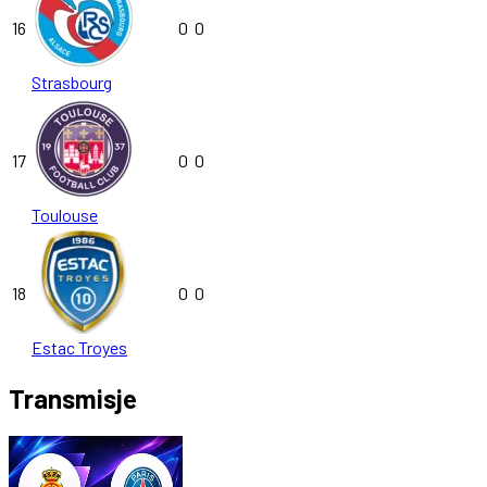
16
0
0
Strasbourg
17
0
0
Toulouse
18
0
0
Estac Troyes
Transmisje