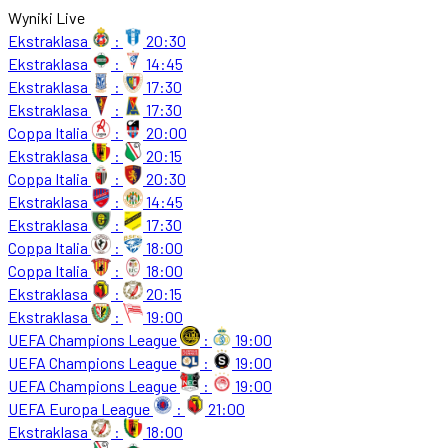
Wyniki Live
Ekstraklasa
:
20:30
Ekstraklasa
:
14:45
Ekstraklasa
:
17:30
Ekstraklasa
:
17:30
Coppa Italia
:
20:00
Ekstraklasa
:
20:15
Coppa Italia
:
20:30
Ekstraklasa
:
14:45
Ekstraklasa
:
17:30
Coppa Italia
:
18:00
Coppa Italia
:
18:00
Ekstraklasa
:
20:15
Ekstraklasa
:
19:00
UEFA Champions League
:
19:00
UEFA Champions League
:
19:00
UEFA Champions League
:
19:00
UEFA Europa League
:
21:00
Ekstraklasa
:
18:00