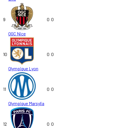
9
0
0
OGC Nice
10
0
0
Olympique Lyon
11
0
0
Olympique Marsylia
12
0
0