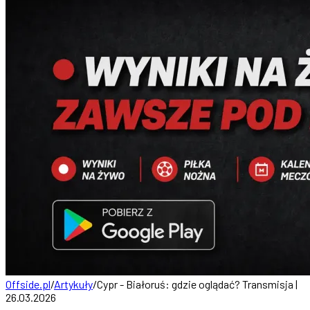
Offside.pl
/
Artykuły
/
Cypr - Białoruś: gdzie oglądać? Transmisja |
26.03.2026