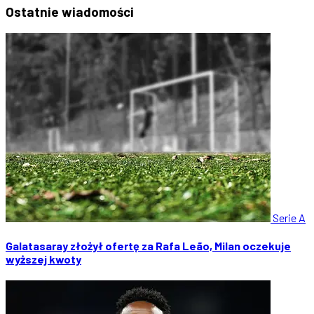
Ostatnie
wiadomości
Serie A
Galatasaray złożył ofertę za Rafa Leão, Milan oczekuje
wyższej kwoty