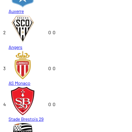
Auxerre
2
0
0
Angers
3
0
0
AS Monaco
4
0
0
Stade Brestois 29