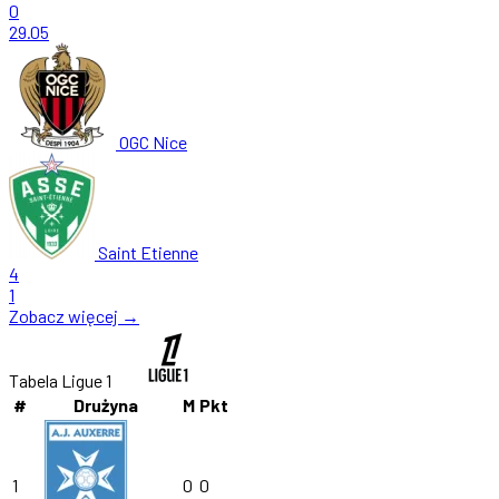
0
29.05
OGC Nice
Saint Etienne
4
1
Zobacz więcej →
Tabela Ligue 1
#
Drużyna
M
Pkt
1
0
0