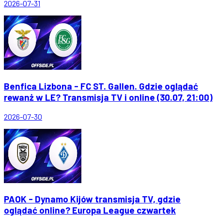
2026-07-31
Benfica Lizbona - FC ST. Gallen. Gdzie oglądać
rewanż w LE? Transmisja TV i online (30.07, 21:00)
2026-07-30
PAOK - Dynamo Kijów transmisja TV, gdzie
oglądać online? Europa League czwartek