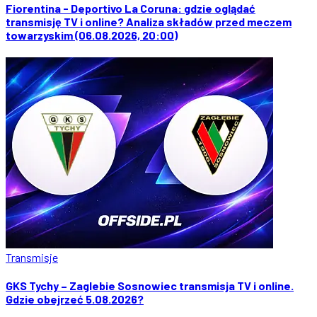
Fiorentina - Deportivo La Coruna: gdzie oglądać
transmisję TV i online? Analiza składów przed meczem
towarzyskim (06.08.2026, 20:00)
Transmisje
GKS Tychy – Zaglebie Sosnowiec transmisja TV i online.
Gdzie obejrzeć 5.08.2026?