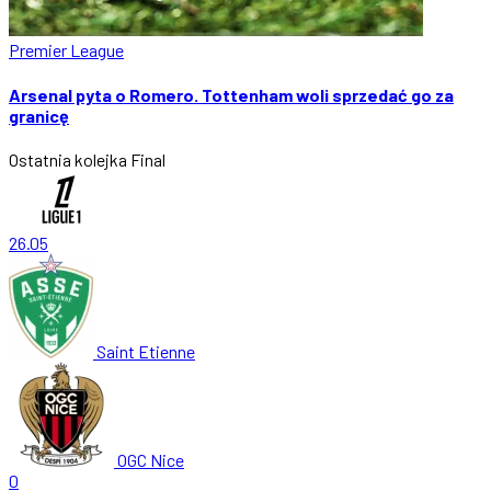
Premier League
Arsenal pyta o Romero. Tottenham woli sprzedać go za
granicę
Ostatnia kolejka
Final
26.05
Saint Etienne
OGC Nice
0