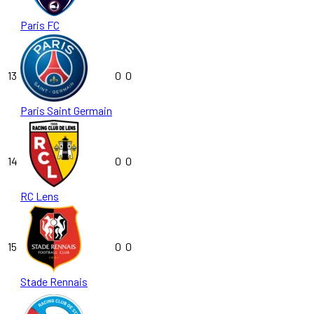
Paris FC
13
0
0
Paris Saint Germain
14
0
0
RC Lens
15
0
0
Stade Rennais