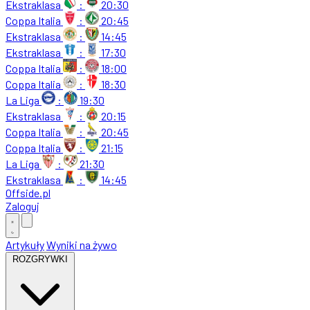
Ekstraklasa
:
20:30
Coppa Italia
:
20:45
Ekstraklasa
:
14:45
Ekstraklasa
:
17:30
Coppa Italia
:
18:00
Coppa Italia
:
18:30
La Liga
:
19:30
Ekstraklasa
:
20:15
Coppa Italia
:
20:45
Coppa Italia
:
21:15
La Liga
:
21:30
Ekstraklasa
:
14:45
Offside
.
pl
Zaloguj
Artykuły
Wyniki na żywo
ROZGRYWKI