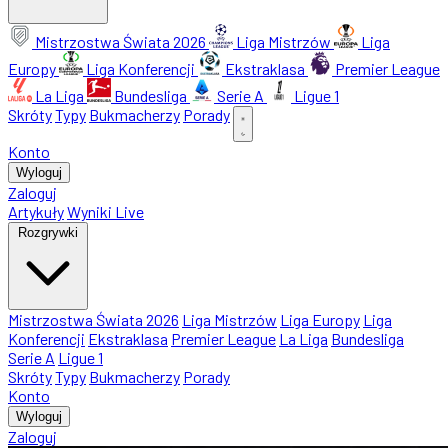
Mistrzostwa Świata 2026
Liga Mistrzów
Liga
Europy
Liga Konferencji
Ekstraklasa
Premier League
La Liga
Bundesliga
Serie A
Ligue 1
Skróty
Typy
Bukmacherzy
Porady
Konto
Wyloguj
Zaloguj
Artykuły
Wyniki Live
Rozgrywki
Mistrzostwa Świata 2026
Liga Mistrzów
Liga Europy
Liga
Konferencji
Ekstraklasa
Premier League
La Liga
Bundesliga
Serie A
Ligue 1
Skróty
Typy
Bukmacherzy
Porady
Konto
Wyloguj
Zaloguj