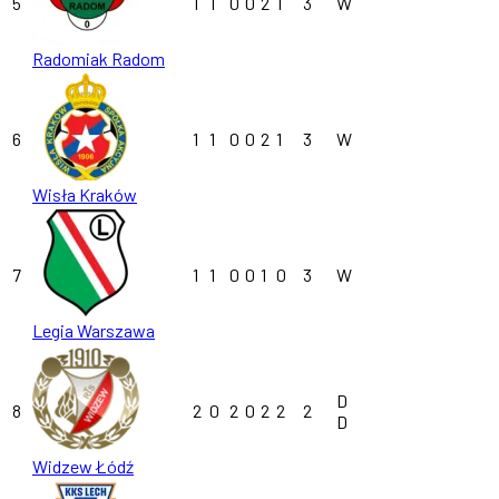
5
1
1
0
0
2
1
3
W
Radomiak Radom
6
1
1
0
0
2
1
3
W
Wisła Kraków
7
1
1
0
0
1
0
3
W
Legia Warszawa
D
8
2
0
2
0
2
2
2
D
Widzew Łódź