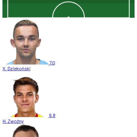
7.0
X. Dziekoński
6.8
H. Zwoźny