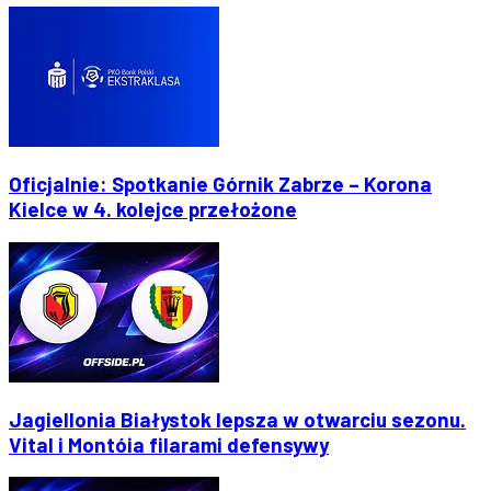
Oficjalnie: Spotkanie Górnik Zabrze – Korona
Kielce w 4. kolejce przełożone
Jagiellonia Białystok lepsza w otwarciu sezonu.
Vital i Montóia filarami defensywy