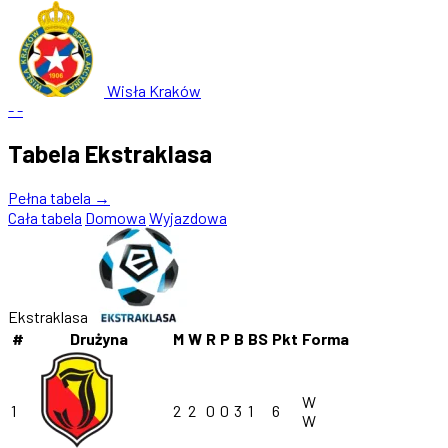
Wisła Kraków
-
-
Tabela Ekstraklasa
Pełna tabela →
Cała tabela
Domowa
Wyjazdowa
Ekstraklasa
#
Drużyna
M
W
R
P
B
BS
Pkt
Forma
W
1
2
2
0
0
3
1
6
W