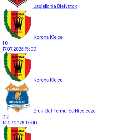
Jagiellonia Białystok
Korona Kielce
1
0
17.07.2026
15:00
Korona Kielce
Bruk-Bet Termalica Nieciecza
0
2
14.07.2026
17:00