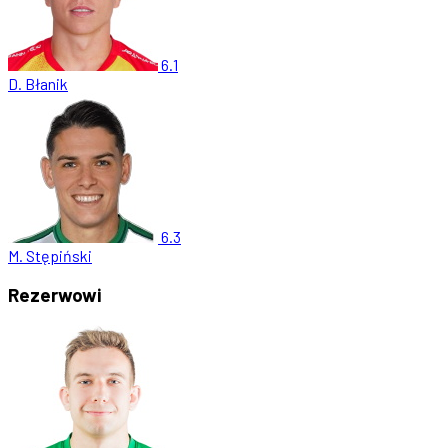
6.1
D. Błanik
6.3
M. Stępiński
Rezerwowi