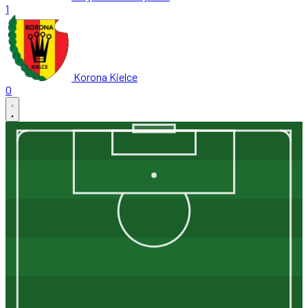
1
Korona Kielce
0