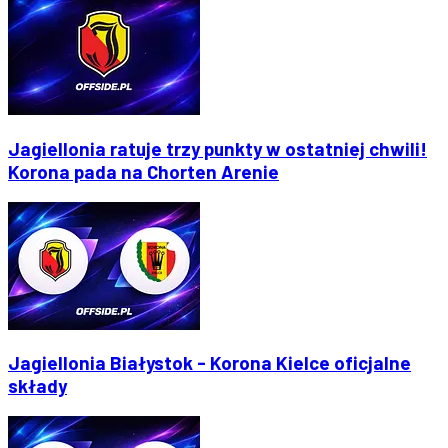
Jagiellonia ratuje trzy punkty w ostatniej chwili!
Korona pada na Chorten Arenie
Jagiellonia Białystok - Korona Kielce oficjalne
składy