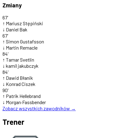
Zmiany
67'
↑
Mariusz Stępiński
↓
Daniel Bak
67'
↑
Simon Gustafsson
↓
Martin Remacle
84'
↑
Tamar Svetlin
↓
kamil jakubczyk
84'
↑
Dawid Błanik
↓
Konrad Ciszek
90'
↑
Patrik Hellebrand
↓
Morgan·Fassbender
Zobacz wszystkich zawodników →
Trener