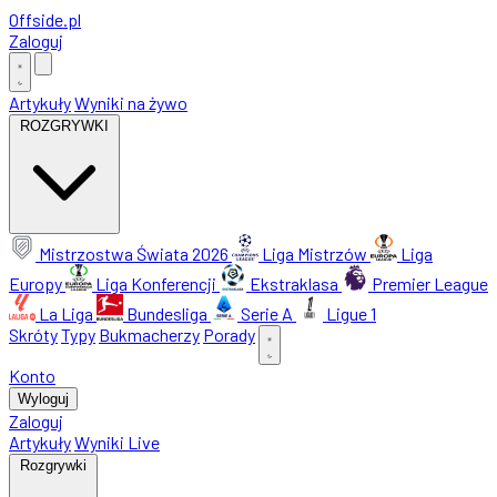
Offside
.
pl
Zaloguj
Artykuły
Wyniki na żywo
ROZGRYWKI
Mistrzostwa Świata 2026
Liga Mistrzów
Liga
Europy
Liga Konferencji
Ekstraklasa
Premier League
La Liga
Bundesliga
Serie A
Ligue 1
Skróty
Typy
Bukmacherzy
Porady
Konto
Wyloguj
Zaloguj
Artykuły
Wyniki Live
Rozgrywki