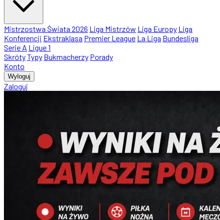
Mistrzostwa Świata 2026
Liga Mistrzów
Liga Europy
Liga
Konferencji
Ekstraklasa
Premier League
La Liga
Bundesliga
Serie A
Ligue 1
Skróty
Typy
Bukmacherzy
Porady
Konto
Wyloguj
Zaloguj