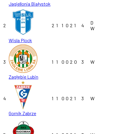
Jagiellonia Białystok
D
2
2
1
1
0
2
1
4
W
Wisla Plock
3
1
1
0
0
2
0
3
W
Zagłębie Lubin
4
1
1
0
0
2
1
3
W
Gornik Zabrze