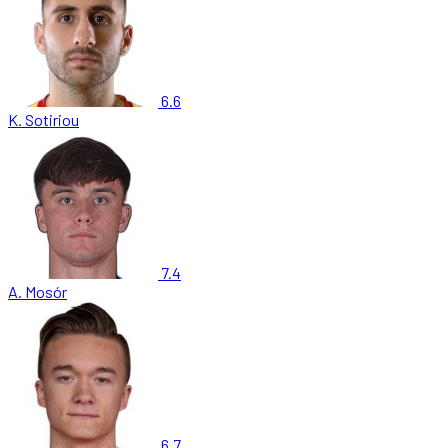
6.6
K. Sotiriou
7.4
A. Mosór
6.7