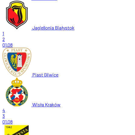
Jagiellonia Białystok
1
2
01.08
Piast Gliwice
Wisła Kraków
4
3
01.08