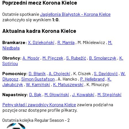
Poprzedni mecz Korona Kielce
Ostatnie spotkanie
Jagiellonia Białystok - Korona Kielce
zakończyło się wynikiem
1:0
.
Aktualna kadra Korona Kielce
Bramkarze:
X. Dziekoński
,
R. Mamla
, M. Mikielewicz ,
M.
Niedbała
Obrońcy:
A. Mosór
,
M. Pięczek
,
S. Rubežić
,
B. Smolarczyk
,
K.
Sotiriou
Pomocnicy:
D. Błanik
,
A. Chojecki
, K. Ciszek ,
S. Davidović
,
W.
Długosz
,
Simon Gustafson
, A. Hancko ,
P. Hellebrand
,
K.
Jakubczyk
,
W. Kamiński
,
K. Matuszewski
, K. Minuczyc
Napastnicy:
D. Bąk
,
M. Głowiński
,
J. Kowalski
,
M. Stępiński
Pełny skład i zawodnicy Korona Kielce
zawiera podział na
pozycje oraz dostępne profile piłkarzy.
Ostatnia kolejka
Regular Season - 2