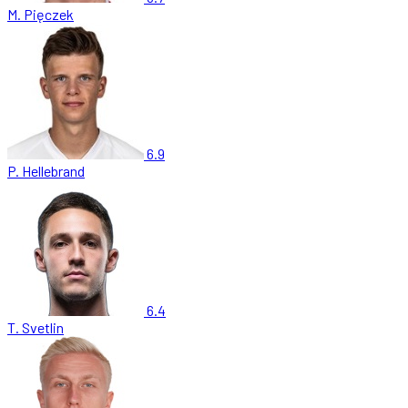
M. Pięczek
6.9
P. Hellebrand
6.4
T. Svetlin