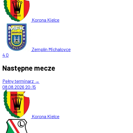
Korona Kielce
Zemplín Michalovce
4
0
Następne mecze
Pełny terminarz →
08.08.2026
20:15
Korona Kielce