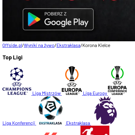
Offside.pl
/
Wyniki na żywo
/
Ekstraklasa
/
Korona Kielce
Top Ligi
Liga Mistrzów
Liga Europy
Liga Konferencji
Ekstraklasa