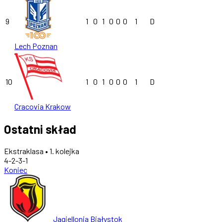
9
1
0
1
0
0
0
1
D
Lech Poznan
10
1
0
1
0
0
0
1
D
Cracovia Krakow
Ostatni skład
Ekstraklasa • 1. kolejka
4-2-3-1
Koniec
Jagiellonia Białystok