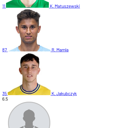
11
K. Matuszewski
87
R. Mamla
35
K. Jakubczyk
6.5