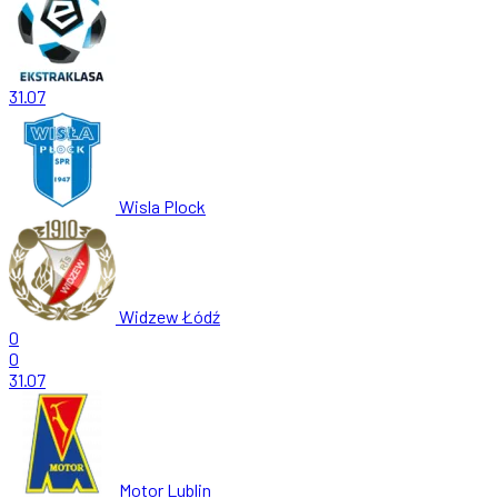
31.07
Wisla Plock
Widzew Łódź
0
0
31.07
Motor Lublin