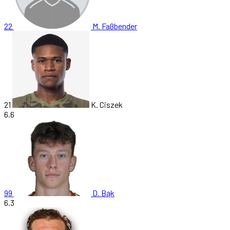
22
M. Faßbender
21
K. Ciszek
6.6
99
D. Bąk
6.3