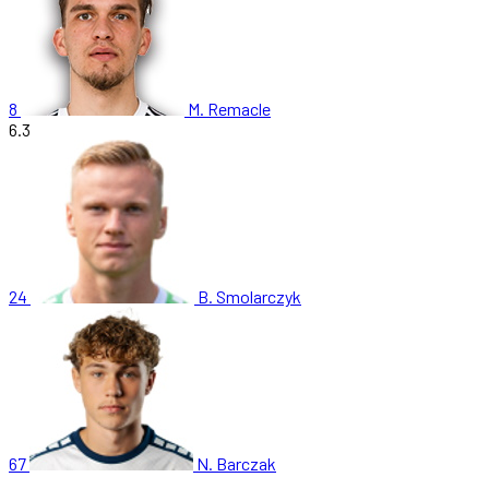
8
M. Remacle
6.3
24
B. Smolarczyk
67
N. Barczak