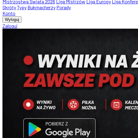
Mistrzostwa Świata 2026
Liga Mistrzów
Liga Europy
Liga Konfere
Skróty
Typy
Bukmacherzy
Porady
Konto
Wyloguj
Zaloguj