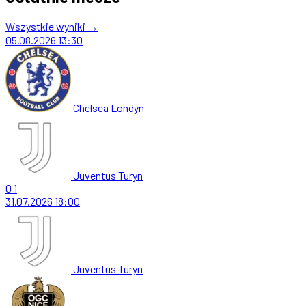
Wszystkie wyniki →
05.08.2026
13:30
Chelsea Londyn
Juventus Turyn
0
1
31.07.2026
18:00
Juventus Turyn