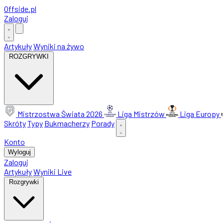
Offside
.
pl
Zaloguj
Artykuły
Wyniki na żywo
ROZGRYWKI
Mistrzostwa Świata 2026
Liga Mistrzów
Liga Europy
Skróty
Typy
Bukmacherzy
Porady
Konto
Wyloguj
Zaloguj
Artykuły
Wyniki Live
Rozgrywki