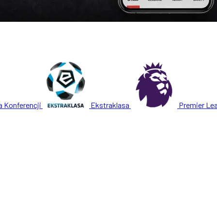
a Konferencji
Ekstraklasa
Premier Le