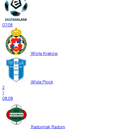
07.08
Wisła Kraków
Wisla Plock
2
1
08.08
Radomiak Radom