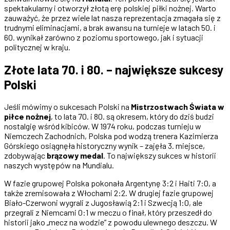
spektakularny i otworzył złotą erę polskiej piłki nożnej. Warto
zauważyć, że przez wiele lat nasza reprezentacja zmagała się z
trudnymi eliminacjami, a brak awansu na turnieje w latach 50. i
60. wynikał zarówno z poziomu sportowego, jak i sytuacji
politycznej w kraju.
Złote lata 70. i 80. – największe sukcesy
Polski
Jeśli mówimy o sukcesach Polski na
Mistrzostwach Świata w
piłce nożnej
, to lata 70. i 80. są okresem, który do dziś budzi
nostalgię wśród kibiców. W 1974 roku, podczas turnieju w
Niemczech Zachodnich, Polska pod wodzą trenera Kazimierza
Górskiego osiągnęła historyczny wynik – zajęła 3. miejsce,
zdobywając
brązowy medal
. To największy sukces w historii
naszych występów na Mundialu.
W fazie grupowej Polska pokonała Argentynę 3:2 i Haiti 7:0, a
także zremisowała z Włochami 2:2. W drugiej fazie grupowej
Biało-Czerwoni wygrali z Jugosławią 2:1 i Szwecją 1:0, ale
przegrali z Niemcami 0:1 w meczu o finał, który przeszedł do
historii jako „mecz na wodzie” z powodu ulewnego deszczu. W