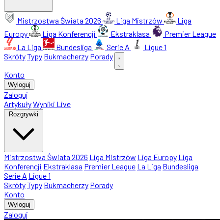
Mistrzostwa Świata 2026
Liga Mistrzów
Liga
Europy
Liga Konferencji
Ekstraklasa
Premier League
La Liga
Bundesliga
Serie A
Ligue 1
Skróty
Typy
Bukmacherzy
Porady
Konto
Wyloguj
Zaloguj
Artykuły
Wyniki Live
Rozgrywki
Mistrzostwa Świata 2026
Liga Mistrzów
Liga Europy
Liga
Konferencji
Ekstraklasa
Premier League
La Liga
Bundesliga
Serie A
Ligue 1
Skróty
Typy
Bukmacherzy
Porady
Konto
Wyloguj
Zaloguj