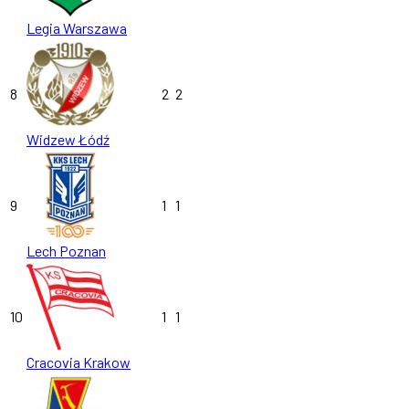
Legia Warszawa
8
2
2
Widzew Łódź
9
1
1
Lech Poznan
10
1
1
Cracovia Krakow