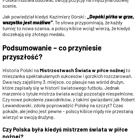
scenie.
Jak powiedział kiedyś Kazimierz Górski:
„Dopóki piłka w grze,
wszystko jest możliwe”
. Te słowa przypominają, że każdy
turniej to nowa szansa, a polscy kibice wciąż wierzą, że kiedyś
doczekają się złotego medalu.
Podsumowanie – co przyniesie
przyszłość?
Historia Polski na
Mistrzostwach Świata w piłce nożnej
to
mieszanka spektakularnych sukcesów i gorzkich rozczarowań.
Dwa razy zajęliśmy 3. miejsce, co plasuje nas wśród drużyn,
które zapisały się w historii światowego futbolu. Jednak
marzenie o tytule mistrza świata wciąż pozostaje niespełnione.
Czy nowe pokolenie zawodników, z takimi gwiazdami jak Robert
Lewandowski, zdoła poprowadzić Polskę na szczyt? Czas
pokaże, ale jedno jest pewne – polscy kibice nigdy nie przestaną
wierzyć w swoją drużynę.
Czy Polska była kiedyś mistrzem świata w piłce
nożnej?