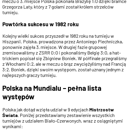
meczu o 3. miejsce Polska pokonała Brazylię 1:0 dzięki bramce
Grzegorza Laty, który z 7 golami został królem strzelców
turnieju.
Powtórka sukcesu w 1982 roku
Kolejny wielki sukces przyszedł w 1982 roku na turnieju w
Hiszpanii. Polska, prowadzona przez Antoniego Piechniczka,
ponownie zajęła 3. miejsce. W drugiej fazie grupowej
zremisowaliśmy z ZSRR 0:0 i pokonaliśmy Belgię 3:0, a hat-
trickiem popisał się Zbigniew Boniek. W półfinale przegraliśmy
z Włochami 0:2, ale w meczu o brąz zwyciężyliśmy nad Francją
3:2. Boniek, dzięki swoim występom, został uznany jednym z
najlepszych graczy turnieju.
Polska na Mundialu – pełna lista
występów
Polska jak dotąd wzięła udział w 9 edycjach
Mistrzostw
Świata
. Poniżej przedstawiamy zestawienie wszystkich
turniejów z udziałem Biało-Czerwonych, wraz z osiągniętymi
wynikami: