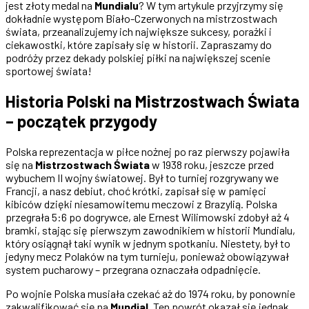
jest złoty medal na
Mundialu
? W tym artykule przyjrzymy się
dokładnie występom Biało-Czerwonych na mistrzostwach
świata, przeanalizujemy ich największe sukcesy, porażki i
ciekawostki, które zapisały się w historii. Zapraszamy do
podróży przez dekady polskiej piłki na największej scenie
sportowej świata!
Historia Polski na Mistrzostwach Świata
– początek przygody
Polska reprezentacja w piłce nożnej po raz pierwszy pojawiła
się na
Mistrzostwach Świata
w 1938 roku, jeszcze przed
wybuchem II wojny światowej. Był to turniej rozgrywany we
Francji, a nasz debiut, choć krótki, zapisał się w pamięci
kibiców dzięki niesamowitemu meczowi z Brazylią. Polska
przegrała 5:6 po dogrywce, ale Ernest Wilimowski zdobył aż 4
bramki, stając się pierwszym zawodnikiem w historii Mundialu,
który osiągnął taki wynik w jednym spotkaniu. Niestety, był to
jedyny mecz Polaków na tym turnieju, ponieważ obowiązywał
system pucharowy – przegrana oznaczała odpadnięcie.
Po wojnie Polska musiała czekać aż do 1974 roku, by ponownie
zakwalifikować się na
Mundial
. Ten powrót okazał się jednak