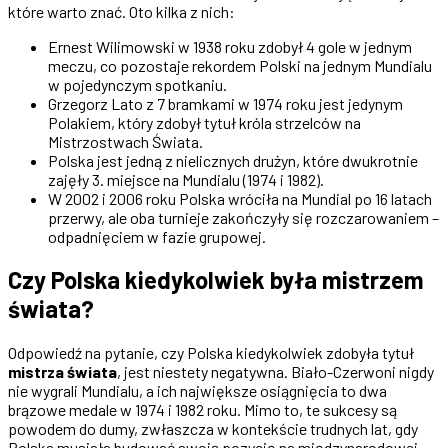
które warto znać. Oto kilka z nich:
Ernest Wilimowski w 1938 roku zdobył 4 gole w jednym
meczu, co pozostaje rekordem Polski na jednym Mundialu
w pojedynczym spotkaniu.
Grzegorz Lato z 7 bramkami w 1974 roku jest jedynym
Polakiem, który zdobył tytuł króla strzelców na
Mistrzostwach Świata.
Polska jest jedną z nielicznych drużyn, które dwukrotnie
zajęły 3. miejsce na Mundialu (1974 i 1982).
W 2002 i 2006 roku Polska wróciła na Mundial po 16 latach
przerwy, ale oba turnieje zakończyły się rozczarowaniem –
odpadnięciem w fazie grupowej.
Czy Polska kiedykolwiek była mistrzem
świata?
Odpowiedź na pytanie, czy Polska kiedykolwiek zdobyła tytuł
mistrza świata
, jest niestety negatywna. Biało-Czerwoni nigdy
nie wygrali Mundialu, a ich największe osiągnięcia to dwa
brązowe medale w 1974 i 1982 roku. Mimo to, te sukcesy są
powodem do dumy, zwłaszcza w kontekście trudnych lat, gdy
Polska musiała budować swoją pozycję na międzynarodowej