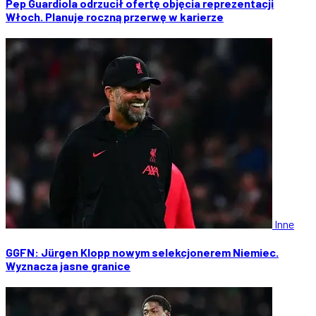
Pep Guardiola odrzucił ofertę objęcia reprezentacji
Włoch. Planuje roczną przerwę w karierze
Inne
GGFN: Jürgen Klopp nowym selekcjonerem Niemiec.
Wyznacza jasne granice