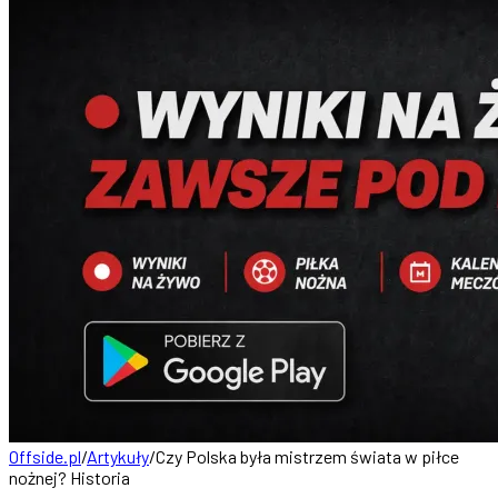
Offside.pl
/
Artykuły
/
Czy Polska była mistrzem świata w piłce
nożnej? Historia