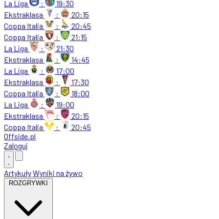
La Liga
:
19:30
Ekstraklasa
:
20:15
Coppa Italia
:
20:45
Coppa Italia
:
21:15
La Liga
:
21:30
Ekstraklasa
:
14:45
La Liga
:
17:00
Ekstraklasa
:
17:30
Coppa Italia
:
18:00
La Liga
:
19:00
Ekstraklasa
:
20:15
Coppa Italia
:
20:45
Offside
.
pl
Zaloguj
Artykuły
Wyniki na żywo
ROZGRYWKI