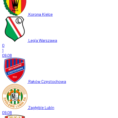
Korona Kielce
Legia Warszawa
0
1
09.08
Raków Częstochowa
Zagłębie Lubin
09.08