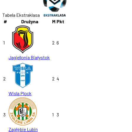
Tabela Ekstraklasa
#
Drużyna
M
Pkt
1
2
6
Jagiellonia Białystok
2
2
4
Wisla Plock
3
1
3
Zagłębie Lubin