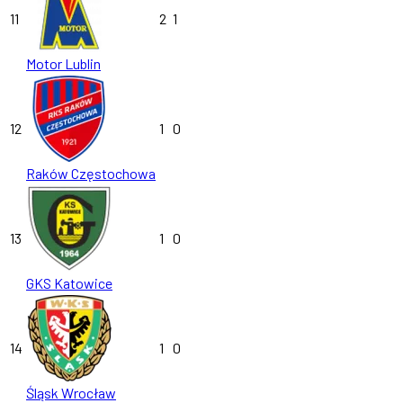
11
2
1
Motor Lublin
12
1
0
Raków Częstochowa
13
1
0
GKS Katowice
14
1
0
Śląsk Wrocław