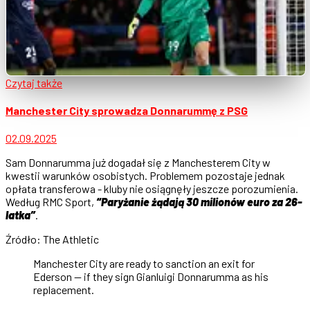
Czytaj także
Manchester City sprowadza Donnarummę z PSG
02.09.2025
Sam Donnarumma już dogadał się z Manchesterem City w
kwestii warunków osobistych. Problemem pozostaje jednak
opłata transferowa - kluby nie osiągnęły jeszcze porozumienia.
Według RMC Sport,
“Paryżanie żądają 30 milionów euro za 26-
latka”
.
Źródło: The Athletic
Manchester City are ready to sanction an exit for
Ederson — if they sign Gianluigi Donnarumma as his
replacement.