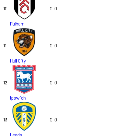
10
0
0
Fulham
11
0
0
Hull City
12
0
0
Ipswich
13
0
0
Leeds