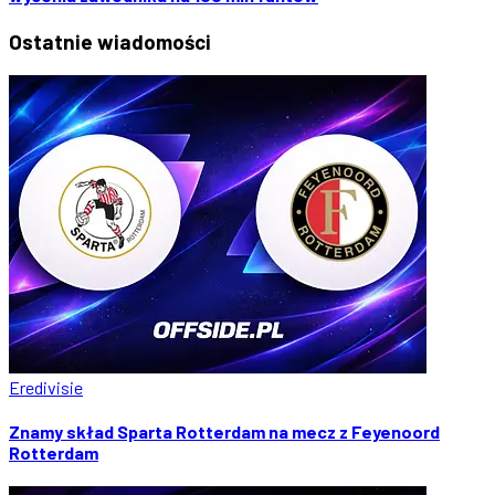
Ostatnie
wiadomości
Eredivisie
Znamy skład Sparta Rotterdam na mecz z Feyenoord
Rotterdam