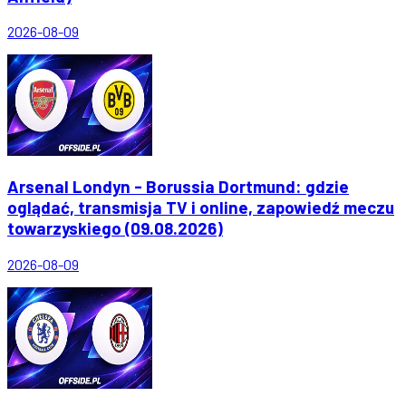
2026-08-09
Arsenal Londyn - Borussia Dortmund: gdzie
oglądać, transmisja TV i online, zapowiedź meczu
towarzyskiego (09.08.2026)
2026-08-09