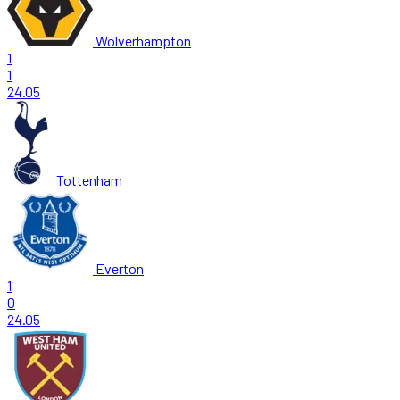
Wolverhampton
1
1
24.05
Tottenham
Everton
1
0
24.05