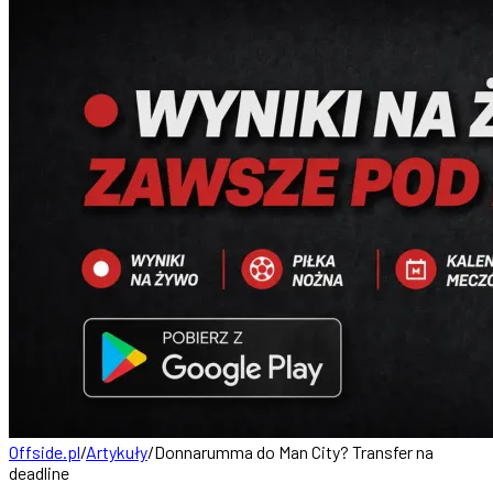
Offside.pl
/
Artykuły
/
Donnarumma do Man City? Transfer na
deadline