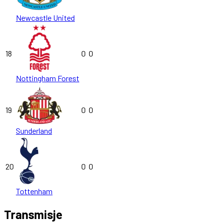
Newcastle United
18
0
0
Nottingham Forest
19
0
0
Sunderland
20
0
0
Tottenham
Transmisje