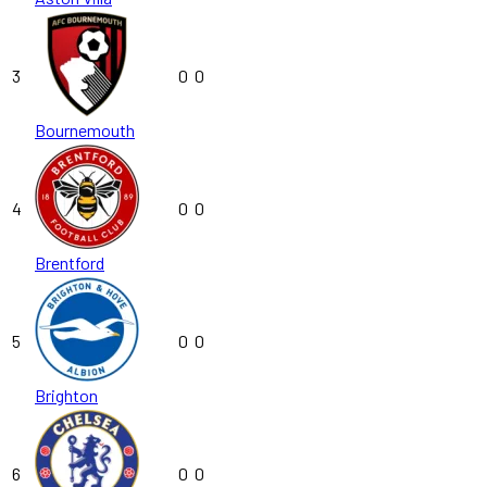
3
0
0
Bournemouth
4
0
0
Brentford
5
0
0
Brighton
6
0
0