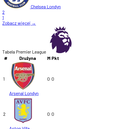
Chelsea Londyn
2
1
Zobacz więcej →
Tabela Premier League
#
Drużyna
M
Pkt
1
0
0
Arsenal Londyn
2
0
0
Aston Villa