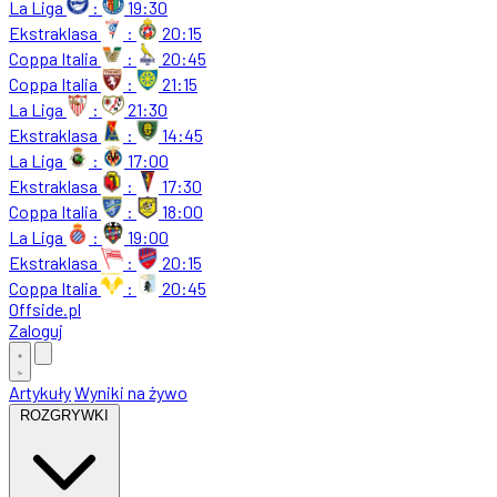
La Liga
:
19:30
Ekstraklasa
:
20:15
Coppa Italia
:
20:45
Coppa Italia
:
21:15
La Liga
:
21:30
Ekstraklasa
:
14:45
La Liga
:
17:00
Ekstraklasa
:
17:30
Coppa Italia
:
18:00
La Liga
:
19:00
Ekstraklasa
:
20:15
Coppa Italia
:
20:45
Offside
.
pl
Zaloguj
Artykuły
Wyniki na żywo
ROZGRYWKI