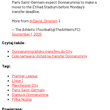
Paris Saint-Germain expect Donnarumma to make a
move to the Etihad Stadium before Monday’s
transfer deadline.
More from
@David_Ornstein
⤵️
— The Athletic | Football (@TheAthleticFC)
September 1, 2025
Czytaj także:
Donnarumma blisko transferu do City
Cole namawia United na transfer Donnarummy
Tagi:
Premier League
Ligue 1
Manchester City
Paris Saint-Germain
Gianluigi Donnarumma
Piłka Nożna
Powiązane: