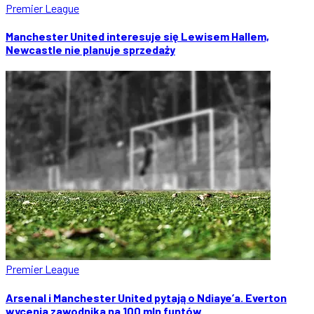
Premier League
Manchester United interesuje się Lewisem Hallem,
Newcastle nie planuje sprzedaży
Premier League
Arsenal i Manchester United pytają o Ndiaye’a. Everton
wycenia zawodnika na 100 mln funtów