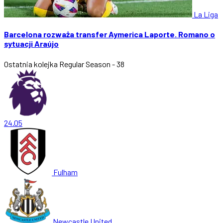
La Liga
Barcelona rozważa transfer Aymerica Laporte. Romano o
sytuacji Araújo
Ostatnia kolejka
Regular Season - 38
24.05
Fulham
Newcastle United