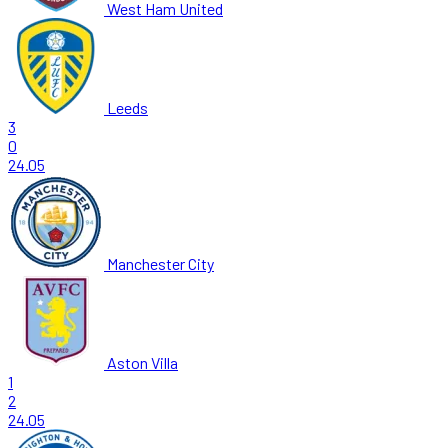
West Ham United
Leeds
3
0
24.05
Manchester City
Aston Villa
1
2
24.05