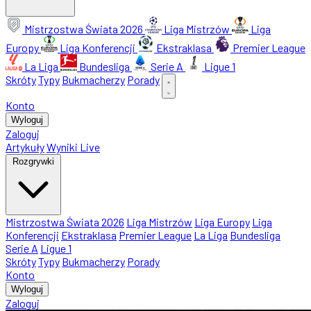
Mistrzostwa Świata 2026
Liga Mistrzów
Liga
Europy
Liga Konferencji
Ekstraklasa
Premier League
La Liga
Bundesliga
Serie A
Ligue 1
Skróty
Typy
Bukmacherzy
Porady
Konto
Wyloguj
Zaloguj
Artykuły
Wyniki Live
Rozgrywki
Mistrzostwa Świata 2026
Liga Mistrzów
Liga Europy
Liga
Konferencji
Ekstraklasa
Premier League
La Liga
Bundesliga
Serie A
Ligue 1
Skróty
Typy
Bukmacherzy
Porady
Konto
Wyloguj
Zaloguj