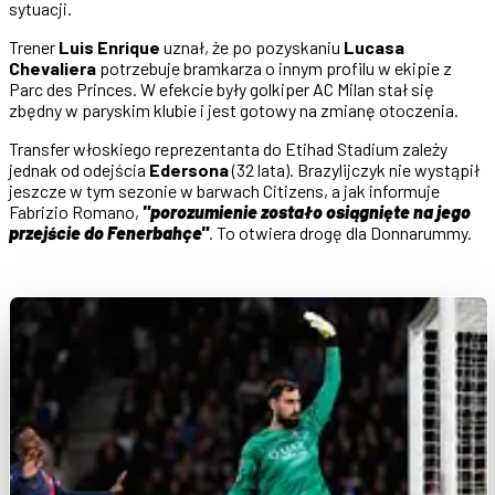
sytuacji.
Trener
Luis Enrique
uznał, że po pozyskaniu
Lucasa
Chevaliera
potrzebuje bramkarza o innym profilu w ekipie z
Parc des Princes. W efekcie były golkiper AC Milan stał się
zbędny w paryskim klubie i jest gotowy na zmianę otoczenia.
Transfer włoskiego reprezentanta do Etihad Stadium zależy
jednak od odejścia
Edersona
(32 lata). Brazylijczyk nie wystąpił
jeszcze w tym sezonie w barwach Citizens, a jak informuje
Fabrizio Romano,
"porozumienie zostało osiągnięte na jego
przejście do Fenerbahçe"
. To otwiera drogę dla Donnarummy.