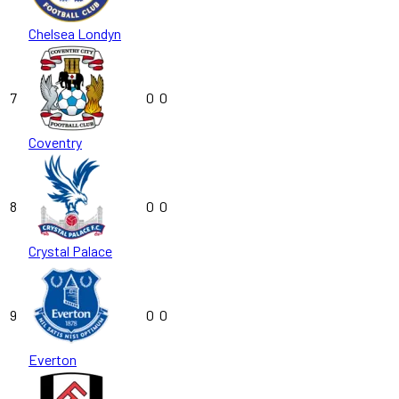
Chelsea Londyn
7
0
0
Coventry
8
0
0
Crystal Palace
9
0
0
Everton