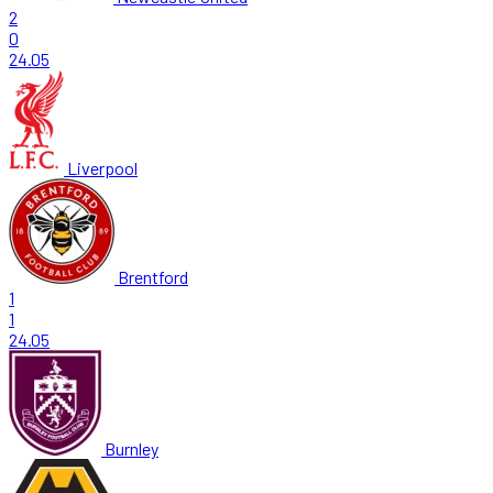
2
0
24.05
Liverpool
Brentford
1
1
24.05
Burnley