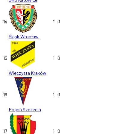
14
1
0
Śląsk Wrocław
15
1
0
Wieczysta Kraków
16
1
0
Pogon Szczecin
17
1
0