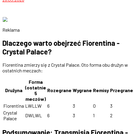
Reklama
Dlaczego warto obejrzeć Fiorentina -
Crystal Palace?
Fiorentina zmierzy się z Crystal Palace. Oto forma obu drużyn w
ostatnich meczach:
Forma
(ostatnie
Drużyna
Rozegrane
Wygrane
Remisy
Przegrane
5
meczów)
Fiorentina
LWLLW
6
3
0
3
Crystal
DWLWL
6
3
1
2
Palace
Podsumowanie: Transmisja Fiorentina -