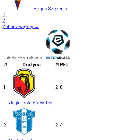
Pogon Szczecin
0
2
Zobacz więcej →
Tabela Ekstraklasa
#
Drużyna
M
Pkt
1
2
6
Jagiellonia Białystok
2
2
4