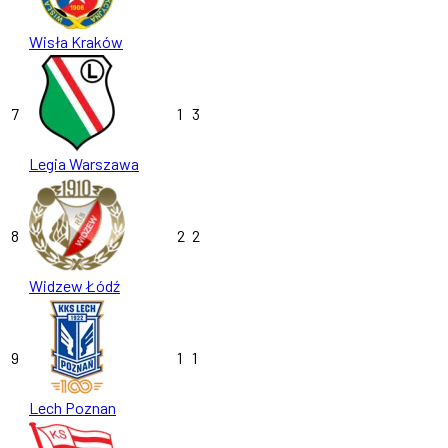
Wisła Kraków
7
1
3
Legia Warszawa
8
2
2
Widzew Łódź
9
1
1
Lech Poznan