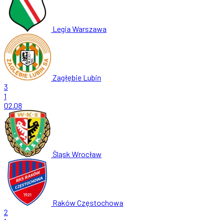
Legia Warszawa
Zagłębie Lubin
3
1
02.08
Śląsk Wrocław
Raków Częstochowa
2