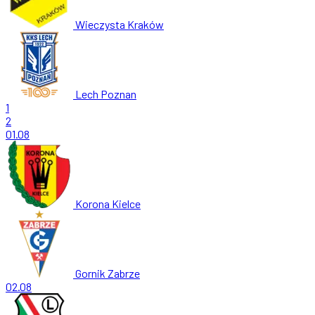
Wieczysta Kraków
Lech Poznan
1
2
01.08
Korona Kielce
Gornik Zabrze
02.08