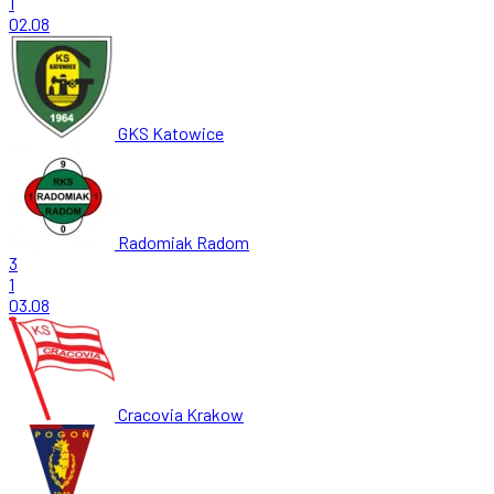
1
02.08
GKS Katowice
Radomiak Radom
3
1
03.08
Cracovia Krakow