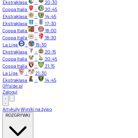
Ekstraklasa
:
20:30
Coppa Italia
:
20:45
Ekstraklasa
:
14:45
Ekstraklasa
:
17:30
Coppa Italia
:
18:00
Coppa Italia
:
18:30
La Liga
:
19:30
Ekstraklasa
:
20:15
Coppa Italia
:
20:45
Coppa Italia
:
21:15
La Liga
:
21:30
Ekstraklasa
:
14:45
Offside
.
pl
Zaloguj
Artykuły
Wyniki na żywo
ROZGRYWKI