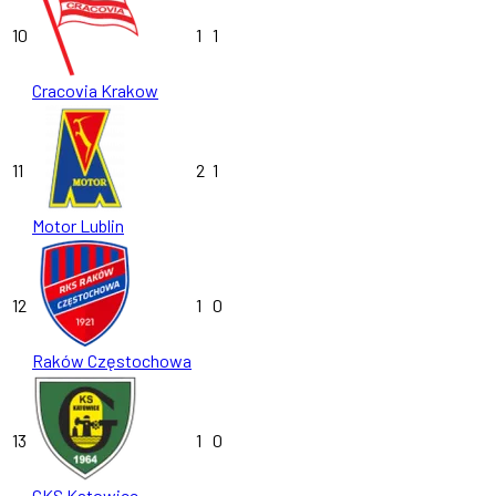
10
1
1
Cracovia Krakow
11
2
1
Motor Lublin
12
1
0
Raków Częstochowa
13
1
0
GKS Katowice