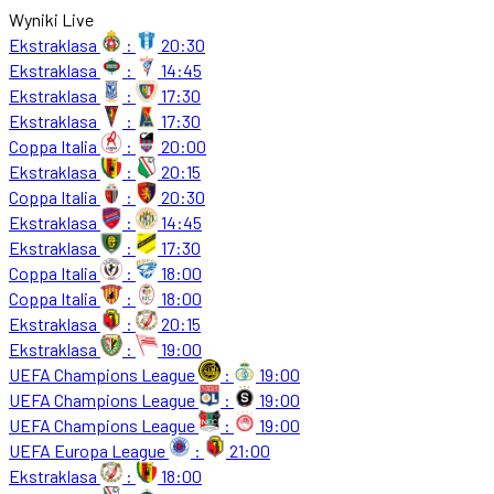
Wyniki Live
Ekstraklasa
:
20:30
Ekstraklasa
:
14:45
Ekstraklasa
:
17:30
Ekstraklasa
:
17:30
Coppa Italia
:
20:00
Ekstraklasa
:
20:15
Coppa Italia
:
20:30
Ekstraklasa
:
14:45
Ekstraklasa
:
17:30
Coppa Italia
:
18:00
Coppa Italia
:
18:00
Ekstraklasa
:
20:15
Ekstraklasa
:
19:00
UEFA Champions League
:
19:00
UEFA Champions League
:
19:00
UEFA Champions League
:
19:00
UEFA Europa League
:
21:00
Ekstraklasa
:
18:00