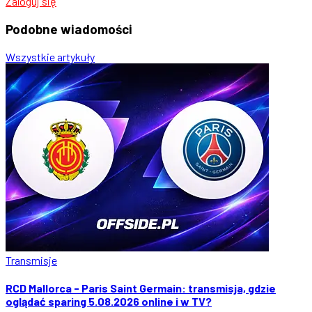
Zaloguj się
Podobne
wiadomości
Wszystkie artykuły
Transmisje
RCD Mallorca - Paris Saint Germain: transmisja, gdzie
oglądać sparing 5.08.2026 online i w TV?