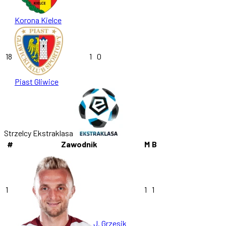
Korona Kielce
18
1
0
Piast Gliwice
Strzelcy Ekstraklasa
#
Zawodnik
M
B
1
1
1
J. Grzesik