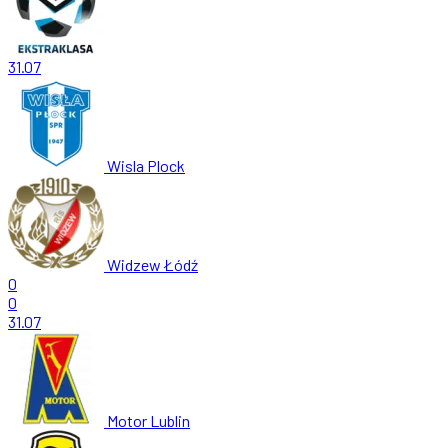
31.07
Wisla Plock
Widzew Łódź
0
0
31.07
Motor Lublin