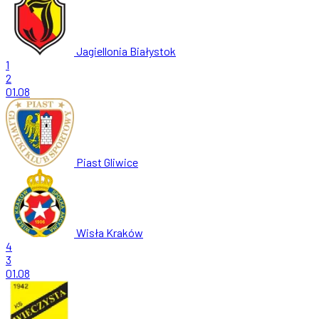
Jagiellonia Białystok
1
2
01.08
Piast Gliwice
Wisła Kraków
4
3
01.08