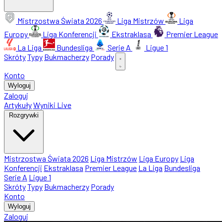
Mistrzostwa Świata 2026
Liga Mistrzów
Liga
Europy
Liga Konferencji
Ekstraklasa
Premier League
La Liga
Bundesliga
Serie A
Ligue 1
Skróty
Typy
Bukmacherzy
Porady
Konto
Wyloguj
Zaloguj
Artykuły
Wyniki Live
Rozgrywki
Mistrzostwa Świata 2026
Liga Mistrzów
Liga Europy
Liga
Konferencji
Ekstraklasa
Premier League
La Liga
Bundesliga
Serie A
Ligue 1
Skróty
Typy
Bukmacherzy
Porady
Konto
Wyloguj
Zaloguj