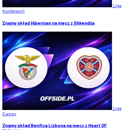
Liga
Konferencji
Znamy skład Hibernian na mecz z Shkendija
Liga
Europy
Znamy skład Benfica Lizbona na mecz z Heart OF