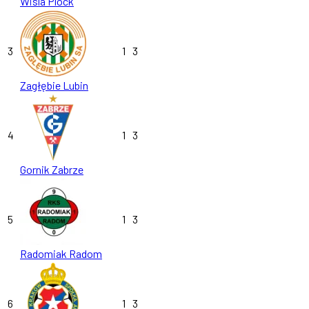
Wisla Plock
3
1
3
Zagłębie Lubin
4
1
3
Gornik Zabrze
5
1
3
Radomiak Radom
6
1
3