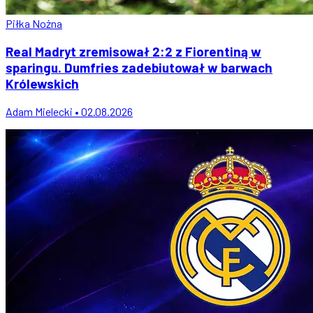
Piłka Nożna
Real Madryt zremisował 2:2 z Fiorentiną w
sparingu. Dumfries zadebiutował w barwach
Królewskich
Adam Mielecki • 02.08.2026