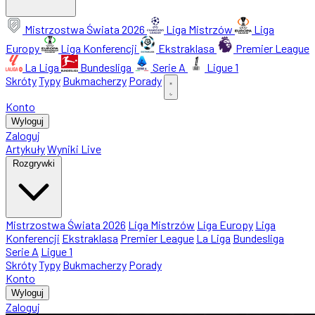
Mistrzostwa Świata 2026
Liga Mistrzów
Liga
Europy
Liga Konferencji
Ekstraklasa
Premier League
La Liga
Bundesliga
Serie A
Ligue 1
Skróty
Typy
Bukmacherzy
Porady
Konto
Wyloguj
Zaloguj
Artykuły
Wyniki Live
Rozgrywki
Mistrzostwa Świata 2026
Liga Mistrzów
Liga Europy
Liga
Konferencji
Ekstraklasa
Premier League
La Liga
Bundesliga
Serie A
Ligue 1
Skróty
Typy
Bukmacherzy
Porady
Konto
Wyloguj
Zaloguj