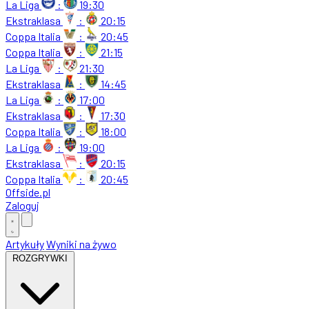
La Liga
:
19:30
Ekstraklasa
:
20:15
Coppa Italia
:
20:45
Coppa Italia
:
21:15
La Liga
:
21:30
Ekstraklasa
:
14:45
La Liga
:
17:00
Ekstraklasa
:
17:30
Coppa Italia
:
18:00
La Liga
:
19:00
Ekstraklasa
:
20:15
Coppa Italia
:
20:45
Offside
.
pl
Zaloguj
Artykuły
Wyniki na żywo
ROZGRYWKI