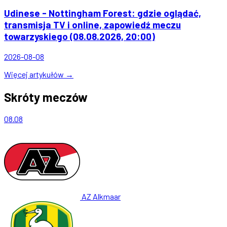
Udinese - Nottingham Forest: gdzie oglądać,
transmisja TV i online, zapowiedź meczu
towarzyskiego (08.08.2026, 20:00)
2026-08-08
Więcej artykułów →
Skróty meczów
08.08
AZ Alkmaar