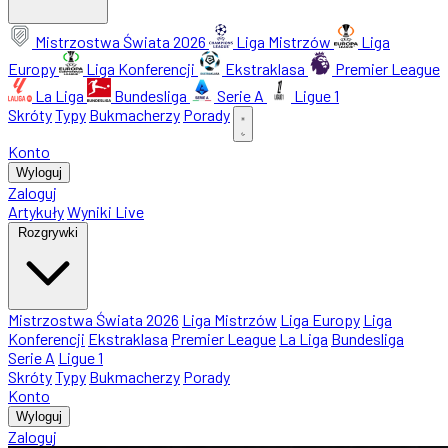
Mistrzostwa Świata 2026
Liga Mistrzów
Liga
Europy
Liga Konferencji
Ekstraklasa
Premier League
La Liga
Bundesliga
Serie A
Ligue 1
Skróty
Typy
Bukmacherzy
Porady
Konto
Wyloguj
Zaloguj
Artykuły
Wyniki Live
Rozgrywki
Mistrzostwa Świata 2026
Liga Mistrzów
Liga Europy
Liga
Konferencji
Ekstraklasa
Premier League
La Liga
Bundesliga
Serie A
Ligue 1
Skróty
Typy
Bukmacherzy
Porady
Konto
Wyloguj
Zaloguj