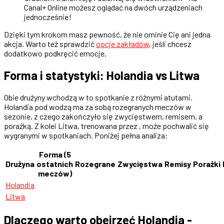
Canal+ Online możesz oglądać na dwóch urządzeniach
jednocześnie!
Dzięki tym krokom masz pewność, że nie ominie Cię ani jedna
akcja. Warto też sprawdzić
opcje zakładów
, jeśli chcesz
dodatkowo podkręcić emocje.
Forma i statystyki: Holandia vs Litwa
Obie drużyny wchodzą w to spotkanie z różnymi atutami.
Holandia pod wodzą ma za sobą rozegranych meczów w
sezonie, z czego zakończyło się zwycięstwem, remisem, a
porażką. Z kolei Litwa, trenowana przez , może pochwalić się
wygranymi w spotkaniach. Poniżej pełna analiza:
Forma (5
Drużyna
ostatnich
Rozegrane
Zwycięstwa
Remisy
Porażki
meczów)
Holandia
Litwa
Dlaczego warto obejrzeć Holandia -