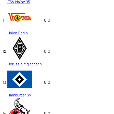
FSV Mainz 05
11
0
0
Union Berlin
12
0
0
Borussia M'gladbach
13
0
0
Hamburger SV
14
0
0