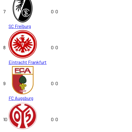
7
0
0
SC Freiburg
8
0
0
Eintracht Frankfurt
9
0
0
FC Augsburg
10
0
0