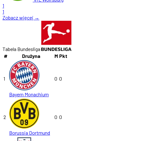
1
1
Zobacz więcej →
Tabela Bundesliga
#
Drużyna
M
Pkt
1
0
0
Bayern Monachium
2
0
0
Borussia Dortmund