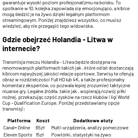
gwarantuje wysoki poziom profesjonalizmu na boisku. To
spotkanie w 10. kolejka zapowiada się emocjonująco, a kibice
mogą śledzić je na żywo dzięki legalnym platformom
streamingowym. Poniżej znajdziesz wszystko, co musisz
wiedzieć, aby nie przegapić tego widowiska.
Gdzie obejrzeć Holandia - Litwa w
internecie?
Transmisja meczu Holandia - Litwa będzie dostępna na
renomowanych platformach takich jak , które od lat dostarczają
kibicom najwyższej jakości relacje sportowe. Serwisy te oferują
obraz w rozdzielczości Full HD lub 4K, a także profesjonalny
komentarz ekspertów, co pozwala lepiej zrozumieć taktyczne
niuanse gry. Legalne źródła, takie jak , wspierają rozwój piłki
nożnej, przekazując część zysków na rzecz klubów i ligi World
Cup - Qualification Europe. Poniżej przedstawiamy opcje
transmisji:
Platforma
Koszt
Dodatkowe atuty
Canal+ Online
65zł
Multi-urządzenia, analizy pomeczowe
Eleven Sports
15zł
Powtórki, statystyki na żywo