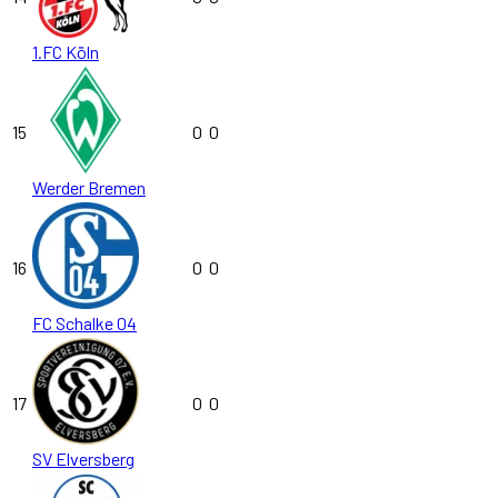
1.FC Köln
15
0
0
Werder Bremen
16
0
0
FC Schalke 04
17
0
0
SV Elversberg