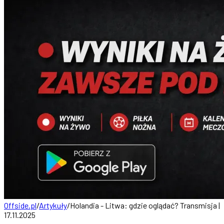
Offside.pl
/
Artykuły
/
Holandia - Litwa: gdzie oglądać? Transmisja |
17.11.2025