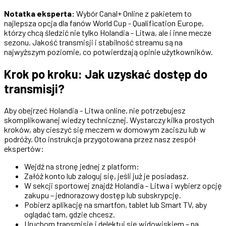
Notatka eksperta:
Wybór Canal+ Online z pakietem to
najlepsza opcja dla fanów World Cup - Qualification Europe,
którzy chcą śledzić nie tylko Holandia - Litwa, ale i inne mecze
sezonu. Jakość transmisji i stabilność streamu są na
najwyższym poziomie, co potwierdzają opinie użytkowników.
Krok po kroku: Jak uzyskać dostęp do
transmisji?
Aby obejrzeć Holandia - Litwa online, nie potrzebujesz
skomplikowanej wiedzy technicznej. Wystarczy kilka prostych
kroków, aby cieszyć się meczem w domowym zaciszu lub w
podróży. Oto instrukcja przygotowana przez nasz zespół
ekspertów:
Wejdź na stronę jednej z platform:
Załóż konto lub zaloguj się, jeśli już je posiadasz.
W sekcji sportowej znajdź Holandia - Litwa i wybierz opcję
zakupu – jednorazowy dostęp lub subskrypcję.
Pobierz aplikację na smartfon, tablet lub Smart TV, aby
oglądać tam, gdzie chcesz.
Uruchom transmisję i delektuj się widowiskiem – na