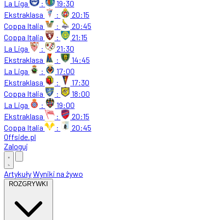
La Liga
:
19:30
Ekstraklasa
:
20:15
Coppa Italia
:
20:45
Coppa Italia
:
21:15
La Liga
:
21:30
Ekstraklasa
:
14:45
La Liga
:
17:00
Ekstraklasa
:
17:30
Coppa Italia
:
18:00
La Liga
:
19:00
Ekstraklasa
:
20:15
Coppa Italia
:
20:45
Offside
.
pl
Zaloguj
Artykuły
Wyniki na żywo
ROZGRYWKI