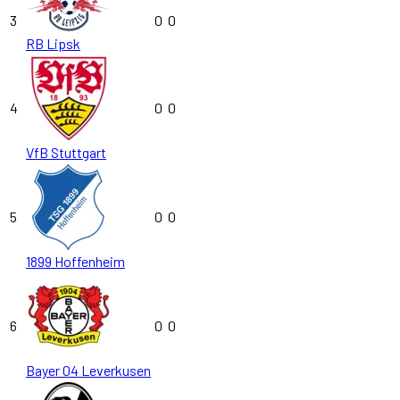
3
0
0
RB Lipsk
4
0
0
VfB Stuttgart
5
0
0
1899 Hoffenheim
6
0
0
Bayer 04 Leverkusen