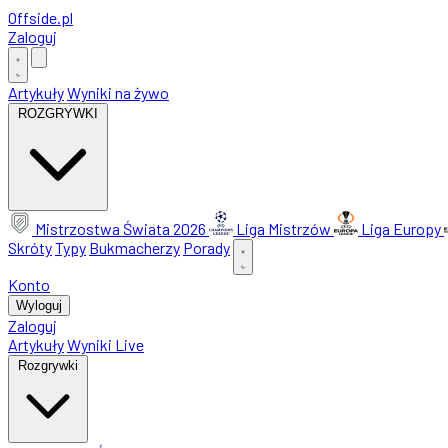
Offside
.
pl
Zaloguj
Artykuły
Wyniki na żywo
ROZGRYWKI
Mistrzostwa Świata 2026
Liga Mistrzów
Liga Europy
Skróty
Typy
Bukmacherzy
Porady
Konto
Wyloguj
Zaloguj
Artykuły
Wyniki Live
Rozgrywki