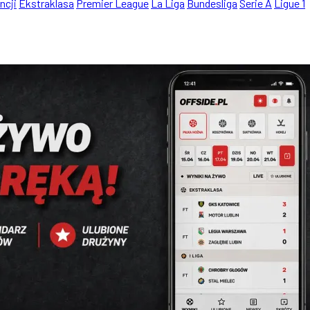
ncji
Ekstraklasa
Premier League
La Liga
Bundesliga
Serie A
Ligue 1