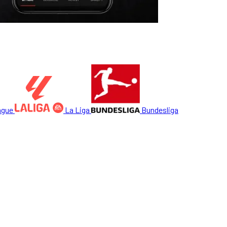
ague
La Liga
Bundesliga