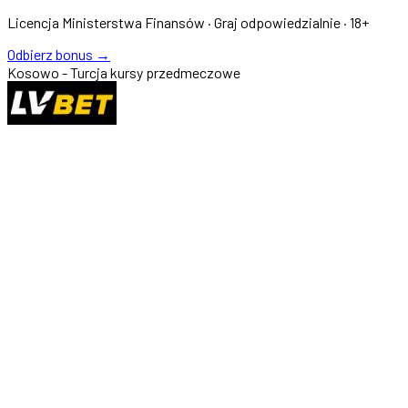
Licencja Ministerstwa Finansów · Graj odpowiedzialnie · 18+
Odbierz bonus →
Kosowo - Turcja kursy przedmeczowe