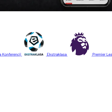
a Konferencji
Ekstraklasa
Premier Le