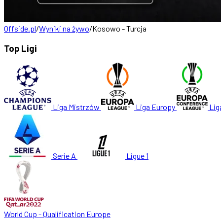
Offside.pl
/
Wyniki na żywo
/
Kosowo - Turcja
Top Ligi
Liga Mistrzów
Liga Europy
Lig
Serie A
Ligue 1
World Cup - Qualification Europe