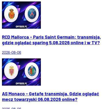
RCD Mallorca - Paris Saint Germain: transmisja,
gdzie oglądać sparing 5.08.2026 online i w TV?
2026-08-06
AS Monaco - Getafe transmisja. Gdzie oglądać
mecz towarzyski 06.08.2026 online?
2026-08-06