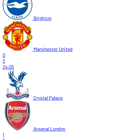
Brighton
Manchester United
0
3
24.05
Crystal Palace
Arsenal Londyn
1