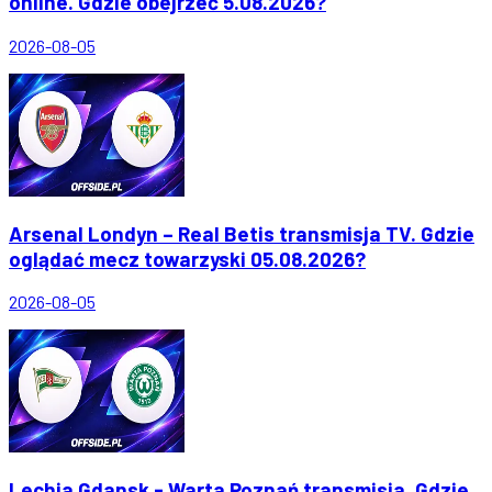
online. Gdzie obejrzeć 5.08.2026?
2026-08-05
Arsenal Londyn – Real Betis transmisja TV. Gdzie
oglądać mecz towarzyski 05.08.2026?
2026-08-05
Lechia Gdansk - Warta Poznań transmisja. Gdzie