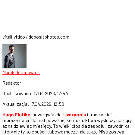
vitaliivitleo / depositphotos.com
Marek Ostapowicz
Redaktor
Opublikowano:
17.04.2026, 12:44
Aktualizacja:
17.04.2026, 12:50
Hugo Ekitike
, nowa gwiazda
Liverpoolu
i francuskiej
reprezentacji, doznał poważnej kontuzji, która wykluczy go z gry
aż na dziewięć miesięcy. To wielki cios dla zespołu i zawodnika,
który nie tylko opuści klubowe mecze, ale także Mistrzostwa