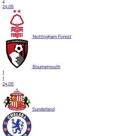
2
24.05
Nottingham Forest
Bournemouth
1
1
24.05
Sunderland