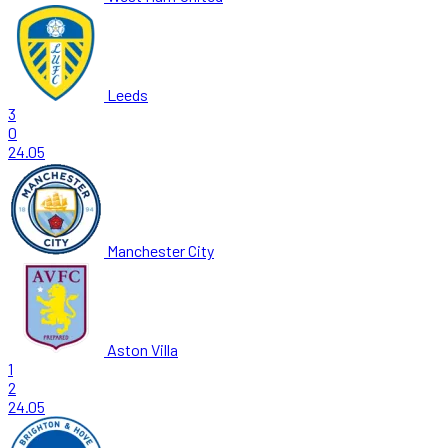
Leeds
3
0
24.05
Manchester City
Aston Villa
1
2
24.05