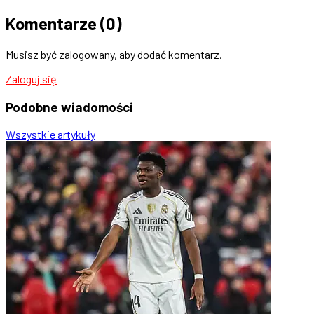
Komentarze
(0)
Musisz być zalogowany, aby dodać komentarz.
Zaloguj się
Podobne
wiadomości
Wszystkie artykuły