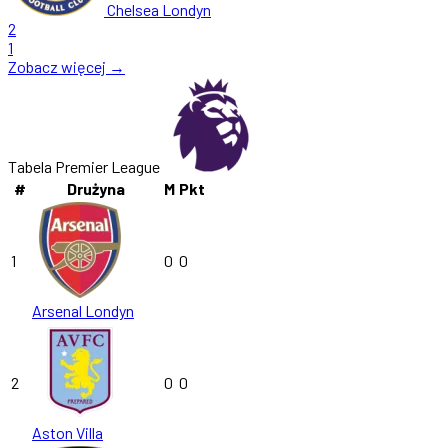
Chelsea Londyn
2
1
Zobacz więcej →
Tabela Premier League
#
Drużyna
M
Pkt
1
0
0
Arsenal Londyn
2
0
0
Aston Villa