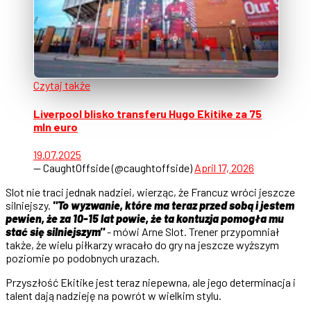
Czytaj także
Liverpool blisko transferu Hugo Ekitike za 75
mln euro
19.07.2025
— CaughtOffside (@caughtoffside)
April 17, 2026
Slot nie traci jednak nadziei, wierząc, że Francuz wróci jeszcze
silniejszy.
"To wyzwanie, które ma teraz przed sobą i jestem
pewien, że za 10-15 lat powie, że ta kontuzja pomogła mu
stać się silniejszym"
- mówi Arne Slot. Trener przypomniał
także, że wielu piłkarzy wracało do gry na jeszcze wyższym
poziomie po podobnych urazach.
Przyszłość Ekitike jest teraz niepewna, ale jego determinacja i
talent dają nadzieję na powrót w wielkim stylu.