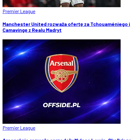
Premier League
Manchester United rozważa ofertę za Tchouaméniego i
Camavingę z Realu Madryt
Premier League