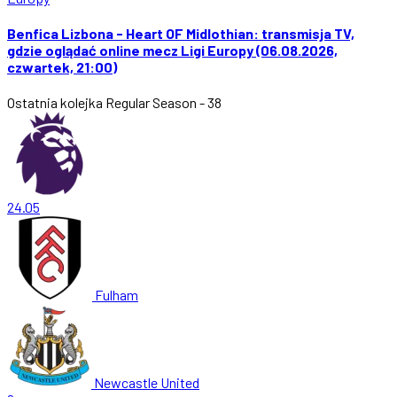
Benfica Lizbona - Heart OF Midlothian: transmisja TV,
gdzie oglądać online mecz Ligi Europy (06.08.2026,
czwartek, 21:00)
Ostatnia kolejka
Regular Season - 38
24.05
Fulham
Newcastle United