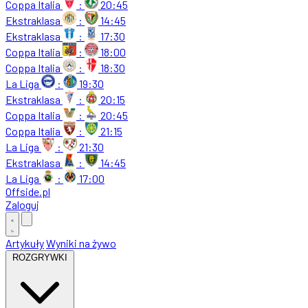
Coppa Italia
:
20:45
Ekstraklasa
:
14:45
Ekstraklasa
:
17:30
Coppa Italia
:
18:00
Coppa Italia
:
18:30
La Liga
:
19:30
Ekstraklasa
:
20:15
Coppa Italia
:
20:45
Coppa Italia
:
21:15
La Liga
:
21:30
Ekstraklasa
:
14:45
La Liga
:
17:00
Offside
.
pl
Zaloguj
Artykuły
Wyniki na żywo
ROZGRYWKI