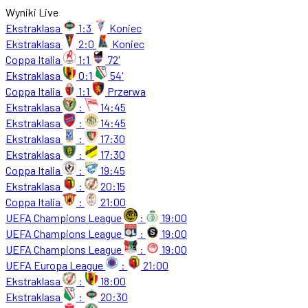
Wyniki Live
Ekstraklasa
1:3
Koniec
Ekstraklasa
2:0
Koniec
Coppa Italia
1:1
72'
Ekstraklasa
0:1
54'
Coppa Italia
1:1
Przerwa
Ekstraklasa
:
14:45
Ekstraklasa
:
14:45
Ekstraklasa
:
17:30
Ekstraklasa
:
17:30
Coppa Italia
:
19:45
Ekstraklasa
:
20:15
Coppa Italia
:
21:00
UEFA Champions League
:
19:00
UEFA Champions League
:
19:00
UEFA Champions League
:
19:00
UEFA Europa League
:
21:00
Ekstraklasa
:
18:00
Ekstraklasa
:
20:30