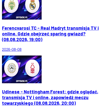
Ferencvarosi TC - Real Madryt transmisja TV i
online. Gdzie obejrzeć sparing gwiazd?
(08.08.2026, 19:00)
2026-08-08
Udinese - Nottingham Forest: gdzie oglądać,
transmisja TV i online, zapowiedź meczu
towarzyskiego (08.08.2026, 20:00)