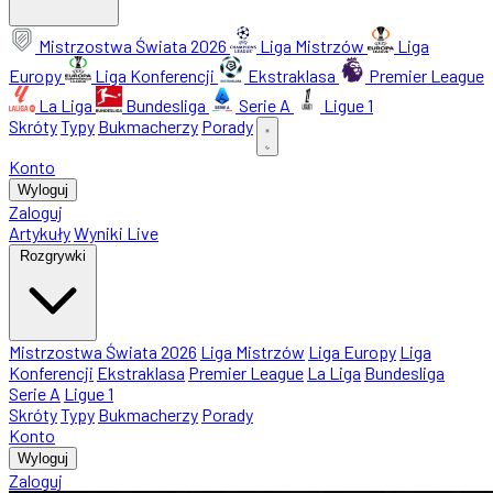
Mistrzostwa Świata 2026
Liga Mistrzów
Liga
Europy
Liga Konferencji
Ekstraklasa
Premier League
La Liga
Bundesliga
Serie A
Ligue 1
Skróty
Typy
Bukmacherzy
Porady
Konto
Wyloguj
Zaloguj
Artykuły
Wyniki Live
Rozgrywki
Mistrzostwa Świata 2026
Liga Mistrzów
Liga Europy
Liga
Konferencji
Ekstraklasa
Premier League
La Liga
Bundesliga
Serie A
Ligue 1
Skróty
Typy
Bukmacherzy
Porady
Konto
Wyloguj
Zaloguj