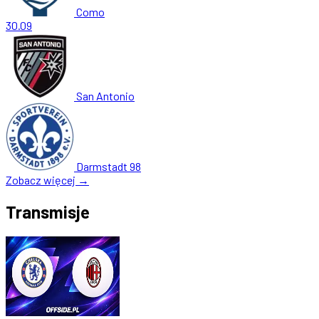
Como
30.09
San Antonio
Darmstadt 98
Zobacz więcej →
Transmisje