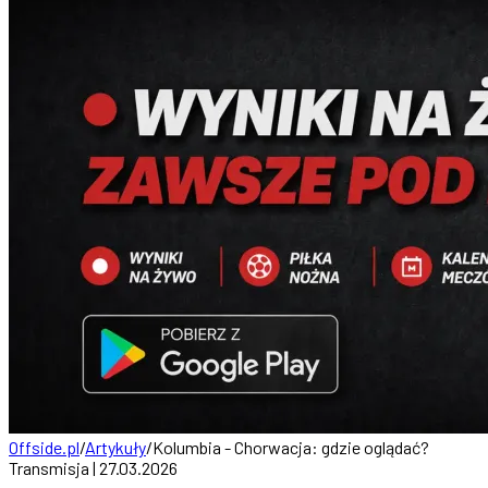
Offside.pl
/
Artykuły
/
Kolumbia - Chorwacja: gdzie oglądać?
Transmisja | 27.03.2026