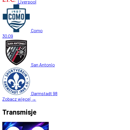
Liverpool
Como
30.09
San Antonio
Darmstadt 98
Zobacz więcej →
Transmisje