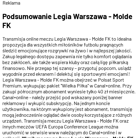
Reklama
Podsumowanie Legia Warszawa - Molde
FK
Transmisja online meczu Legia Warszawa - Molde FK to idealna
propozycja dla wszystkich miłośników futbolu pragnących
śledzić emocjonujące rozgrywki na żywo i w najlepszej jakości.
Zakup legalnego dostępu zapewnia nie tylko komfort oglądania
bez zakłóceń, ale także wspiera kluby oraz całą ligę piłkarską
finansowo. Nie przegap tej szansy – przygotuj popcorn, usiądź
wygodnie przed ekranem i delektuj się sportowymi emocjami!
Legia Warszawa - Molde FK można obejrzeć w Polsat Sport
Premium, wykupując pakiet "Wielka Piłka" w Canal+online. Przy
zakupi półrocznym abonament wyniesie tylko 40 zł miesięcznie.
Canal+online - należy przejść pod wskazany poniżej banner
reklamowy i wykupić subskrypcję. Na jednym koncie
użytkownika, na którym wykupiony jest abonament, transmisję
mogą jednocześnie oglądać dwie osoby korzystające z różnych
urządzeń. Transmisja meczu Legia Warszawa - Molde FK oraz
innych meczów UEFA Europa Conference League można
uruchomić w serwisie www należącym do Canal+online i w