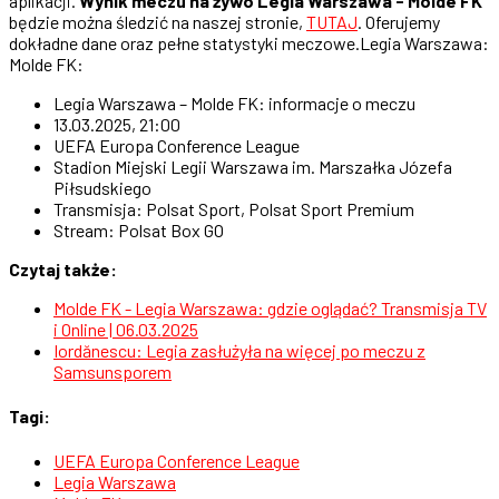
aplikacji.
Wynik meczu na żywo Legia Warszawa - Molde FK
będzie można śledzić na naszej stronie,
TUTAJ
. Oferujemy
dokładne dane oraz pełne statystyki meczowe.Legia Warszawa:
Molde FK:
Legia Warszawa – Molde FK: informacje o meczu
13.03.2025, 21:00
UEFA Europa Conference League
Stadion Miejski Legii Warszawa im. Marszałka Józefa
Piłsudskiego
Transmisja: Polsat Sport, Polsat Sport Premium
Stream: Polsat Box GO
Czytaj także:
Molde FK - Legia Warszawa: gdzie oglądać? Transmisja TV
i Online | 06.03.2025
Iordănescu: Legia zasłużyła na więcej po meczu z
Samsunsporem
Tagi:
UEFA Europa Conference League
Legia Warszawa