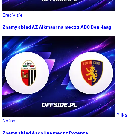
Eredivisie
Znamy skład AZ Alkmaar na mecz z ADO Den Haag
Piłka
Nożna
Znamy skład Ascoli na mecz z Potenza