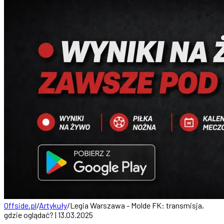
Offside.pl
/
Artykuły
/
Legia Warszawa - Molde FK: transmisja,
gdzie oglądać? | 13.03.2025