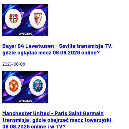
Bayer 04 Leverkusen - Sevilla transmisja TV,
gdzie oglądać mecz 08.08.2026 online?
2026-08-08
Manchester United - Paris Saint Germain
transmisja: gdzie obejrzeć mecz towarzyski
08.08.2026 online i w TV?