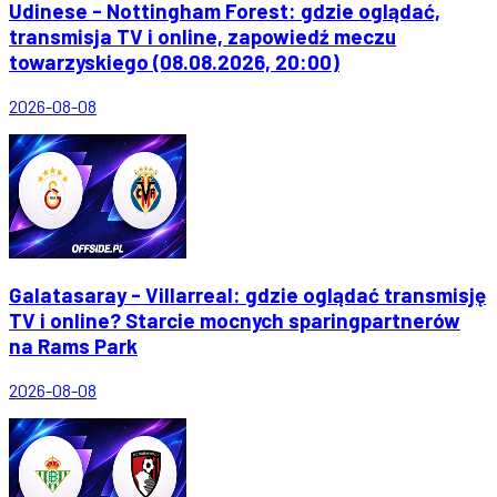
Udinese - Nottingham Forest: gdzie oglądać,
transmisja TV i online, zapowiedź meczu
towarzyskiego (08.08.2026, 20:00)
2026-08-08
Galatasaray - Villarreal: gdzie oglądać transmisję
TV i online? Starcie mocnych sparingpartnerów
na Rams Park
2026-08-08