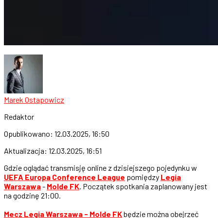
Marek Ostapowicz
Redaktor
Opublikowano:
12.03.2025, 16:50
Aktualizacja:
12.03.2025, 16:51
Gdzie oglądać transmisję online z dzisiejszego pojedynku w
UEFA Europa Conference League
pomiędzy
Legia
Warszawa
-
Molde FK
. Początek spotkania zaplanowany jest
na godzinę 21:00.
Mecz Legia Warszawa - Molde FK
będzie można obejrzeć