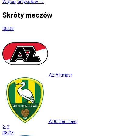
Więcej artykułów →
Skróty meczów
08.08
AZ Alkmaar
ADO Den Haag
2:0
08.08