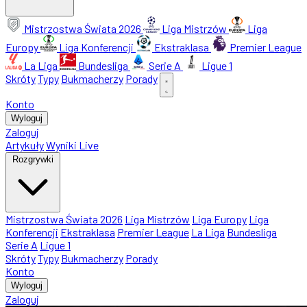
Mistrzostwa Świata 2026
Liga Mistrzów
Liga
Europy
Liga Konferencji
Ekstraklasa
Premier League
La Liga
Bundesliga
Serie A
Ligue 1
Skróty
Typy
Bukmacherzy
Porady
Konto
Wyloguj
Zaloguj
Artykuły
Wyniki Live
Rozgrywki
Mistrzostwa Świata 2026
Liga Mistrzów
Liga Europy
Liga
Konferencji
Ekstraklasa
Premier League
La Liga
Bundesliga
Serie A
Ligue 1
Skróty
Typy
Bukmacherzy
Porady
Konto
Wyloguj
Zaloguj