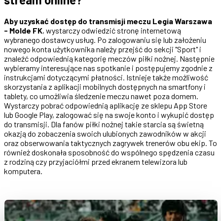
Aby uzyskać dostęp do transmisji meczu Legia Warszawa
- Molde FK
, wystarczy odwiedzić stronę internetową
wybranego dostawcy usług. Po zalogowaniu się lub założeniu
nowego konta użytkownika należy przejść do sekcji "Sport" i
znaleźć odpowiednią kategorię meczów piłki nożnej. Następnie
wybieramy interesujące nas spotkanie i postępujemy zgodnie z
instrukcjami dotyczącymi płatności. Istnieje także możliwość
skorzystania z aplikacji mobilnych dostępnych na smartfony i
tablety, co umożliwia śledzenie meczu nawet poza domem.
Wystarczy pobrać odpowiednią aplikację ze sklepu App Store
lub Google Play, zalogować się na swoje konto i wykupić dostęp
do transmisji. Dla fanów piłki nożnej takie starcia są świetną
okazją do zobaczenia swoich ulubionych zawodników w akcji
oraz obserwowania taktycznych zagrywek trenerów obu ekip. To
również doskonała sposobność do wspólnego spędzenia czasu
z rodziną czy przyjaciółmi przed ekranem telewizora lub
komputera.