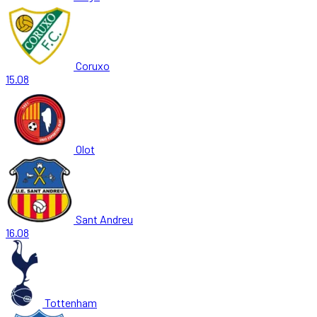
Coruxo
15.08
Olot
Sant Andreu
16.08
Tottenham