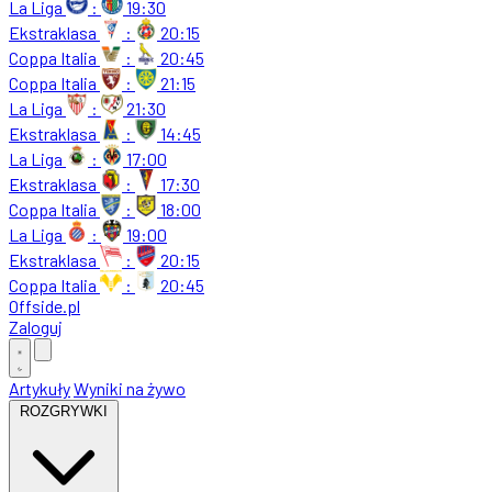
La Liga
:
19:30
Ekstraklasa
:
20:15
Coppa Italia
:
20:45
Coppa Italia
:
21:15
La Liga
:
21:30
Ekstraklasa
:
14:45
La Liga
:
17:00
Ekstraklasa
:
17:30
Coppa Italia
:
18:00
La Liga
:
19:00
Ekstraklasa
:
20:15
Coppa Italia
:
20:45
Offside
.
pl
Zaloguj
Artykuły
Wyniki na żywo
ROZGRYWKI