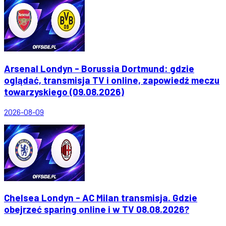
Arsenal Londyn - Borussia Dortmund: gdzie
oglądać, transmisja TV i online, zapowiedź meczu
towarzyskiego (09.08.2026)
2026-08-09
Chelsea Londyn - AC Milan transmisja. Gdzie
obejrzeć sparing online i w TV 08.08.2026?