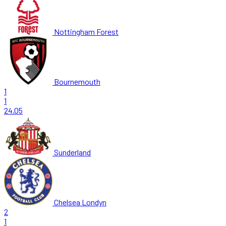
Nottingham Forest
Bournemouth
1
1
24.05
Sunderland
Chelsea Londyn
2
1