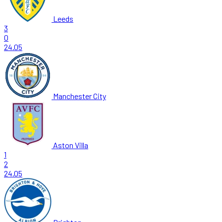
Leeds
3
0
24.05
Manchester City
Aston Villa
1
2
24.05