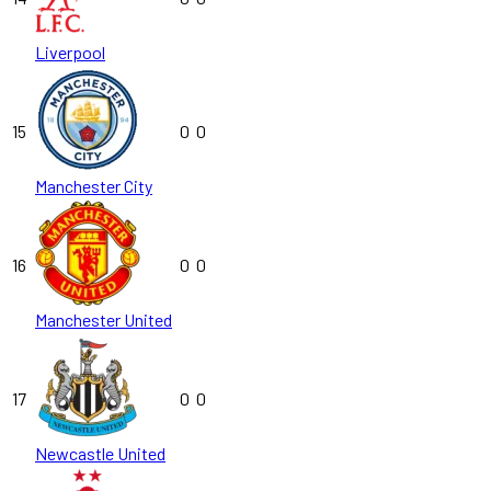
Liverpool
15
0
0
Manchester City
16
0
0
Manchester United
17
0
0
Newcastle United