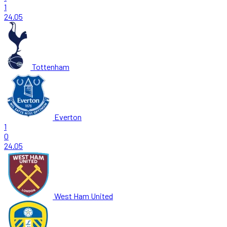
1
24.05
Tottenham
Everton
1
0
24.05
West Ham United