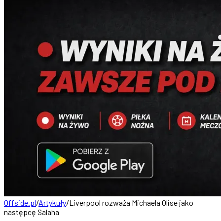
Offside.pl
/
Artykuły
/
Liverpool rozważa Michaela Olise jako
następcę Salaha