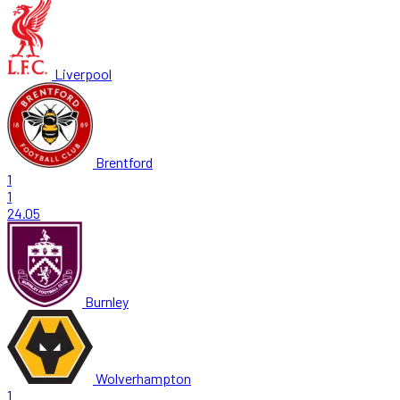
Liverpool
Brentford
1
1
24.05
Burnley
Wolverhampton
1