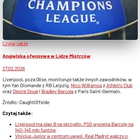
Czytaj także
Angielska ofensywa w Lidze Mistrzów
27.02.2026
Liverpool, poza Olise, monitoruje także innych zawodników, w
tym Yan Diomande z RB Leipzig,
Nico Williamsa
z
Athletic Club
oraz
Désiré Doué
i
Bradley Barcola
z Paris Saint-Germain.
Źródło: CaughtOffside
Czytaj także:
Liverpool ma plan B na skrzydło. PSG wycenia Barcolę na
140–145 mln funtów
Vinicius Junior w centrum uwagi. Real Madryt walczy o