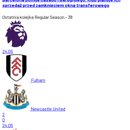
sprzedaż przed zamknięciem okna transferowego
Ostatnia kolejka
Regular Season - 38
24.05
Fulham
Newcastle United
2
0
24.05