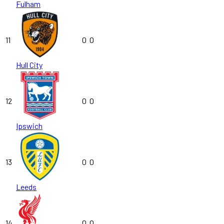
Fulham
11
0
0
Hull City
12
0
0
Ipswich
13
0
0
Leeds
14
0
0