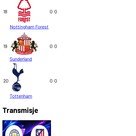
18
0
0
Nottingham Forest
19
0
0
Sunderland
20
0
0
Tottenham
Transmisje