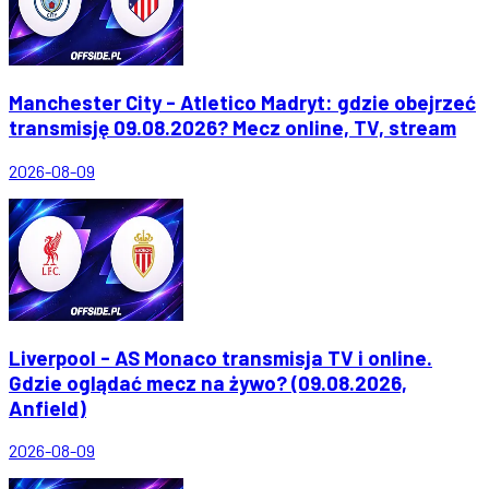
Manchester City - Atletico Madryt: gdzie obejrzeć
transmisję 09.08.2026? Mecz online, TV, stream
2026-08-09
Liverpool - AS Monaco transmisja TV i online.
Gdzie oglądać mecz na żywo? (09.08.2026,
Anfield)
2026-08-09