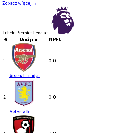
Zobacz więcej →
Tabela Premier League
#
Drużyna
M
Pkt
1
0
0
Arsenal Londyn
2
0
0
Aston Villa
3
0
0