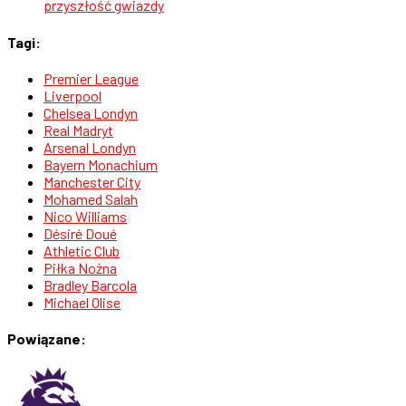
przyszłość gwiazdy
Tagi:
Premier League
Liverpool
Chelsea Londyn
Real Madryt
Arsenal Londyn
Bayern Monachium
Manchester City
Mohamed Salah
Nico Williams
Désiré Doué
Athletic Club
Piłka Nożna
Bradley Barcola
Michael Olise
Powiązane: