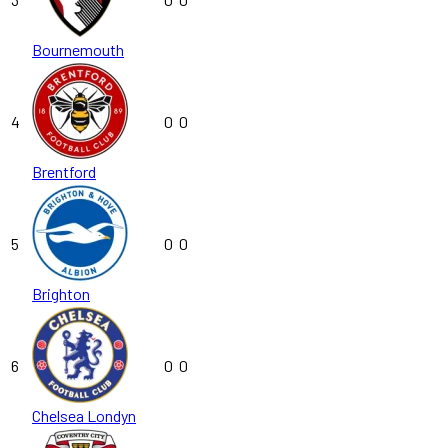
Bournemouth
4
0
0
Brentford
5
0
0
Brighton
6
0
0
Chelsea Londyn