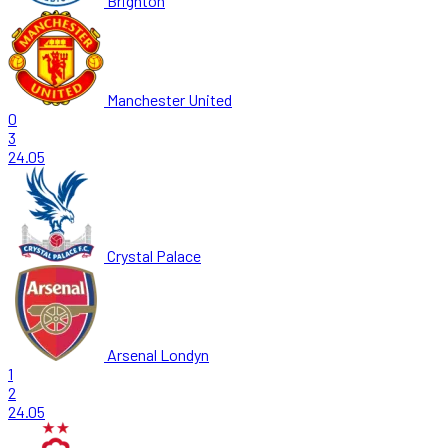
Brighton
Manchester United
0
3
24.05
Crystal Palace
Arsenal Londyn
1
2
24.05