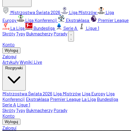
Mistrzostwa Świata 2026
Liga Mistrzów
Liga
Europy
Liga Konferencji
Ekstraklasa
Premier League
La Liga
Bundesliga
Serie A
Ligue 1
Skróty
Typy
Bukmacherzy
Porady
Konto
Wyloguj
Zaloguj
Artykuły
Wyniki Live
Rozgrywki
Mistrzostwa Świata 2026
Liga Mistrzów
Liga Europy
Liga
Konferencji
Ekstraklasa
Premier League
La Liga
Bundesliga
Serie A
Ligue 1
Skróty
Typy
Bukmacherzy
Porady
Konto
Wyloguj
Zaloguj