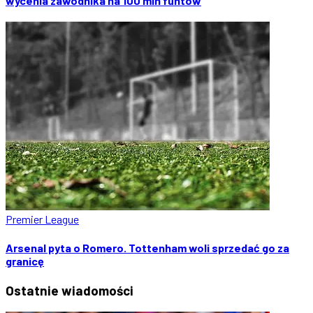
wycenia zawodnika na 100 mln funtów
Premier League
Arsenal pyta o Romero. Tottenham woli sprzedać go za
granicę
Ostatnie
wiadomości