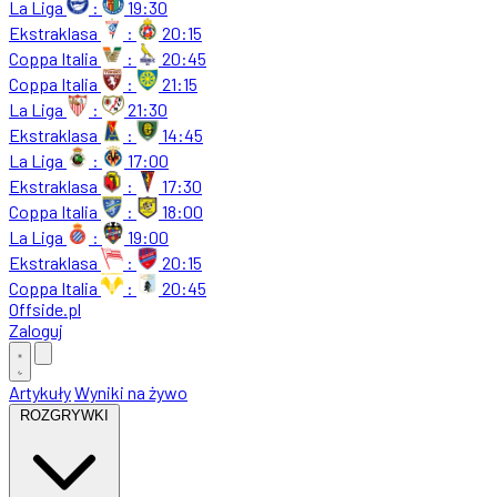
La Liga
:
19:30
Ekstraklasa
:
20:15
Coppa Italia
:
20:45
Coppa Italia
:
21:15
La Liga
:
21:30
Ekstraklasa
:
14:45
La Liga
:
17:00
Ekstraklasa
:
17:30
Coppa Italia
:
18:00
La Liga
:
19:00
Ekstraklasa
:
20:15
Coppa Italia
:
20:45
Offside
.
pl
Zaloguj
Artykuły
Wyniki na żywo
ROZGRYWKI