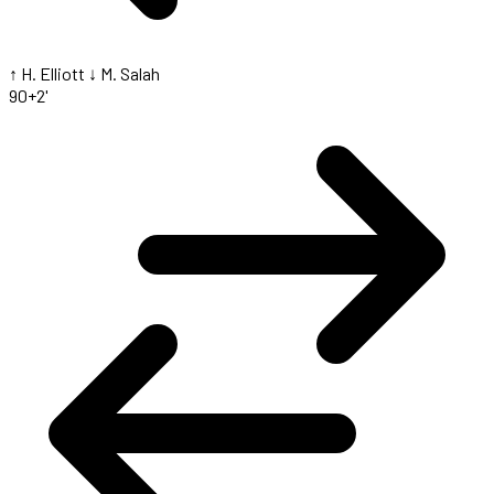
↑ H. Elliott
↓ M. Salah
90+2'