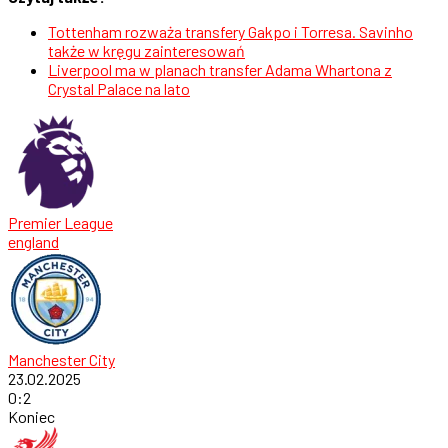
Tottenham rozważa transfery Gakpo i Torresa. Savinho
także w kręgu zainteresowań
Liverpool ma w planach transfer Adama Whartona z
Crystal Palace na lato
Premier League
england
Manchester City
23.02.2025
0
:
2
Koniec