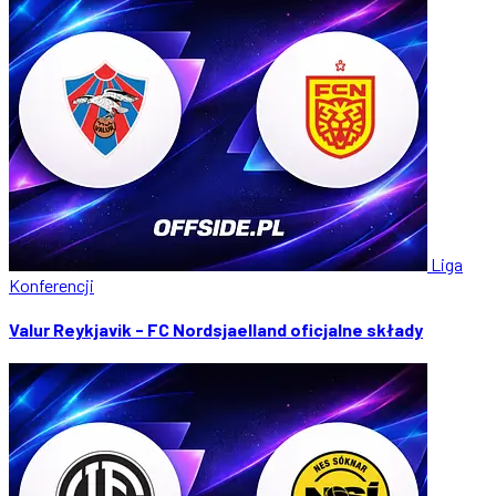
Liga
Konferencji
Valur Reykjavik - FC Nordsjaelland oficjalne składy