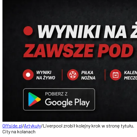
Offside.pl
/
Artykuły
/
Liverpool zrobił kolejny krok w stronę tytułu.
City na kolanach