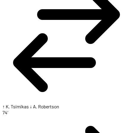
↑ K. Tsimikas
↓ A. Robertson
74'