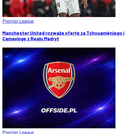
Premier League
Manchester United rozważa ofertę za Tchouaméniego i
Camavingę z Realu Madryt
Premier League