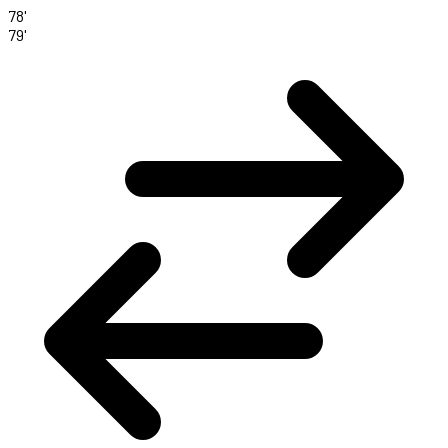
78'
79'