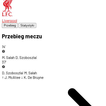
Liverpool
Przebieg
Statystyki
Przebieg meczu
14'
⚽
M. Salah
D. Szoboszlai
37'
⚽
D. Szoboszlai
M. Salah
↑ J. McAtee
↓ K. De Bruyne