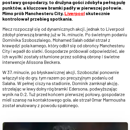
postawy gospodarzy, to drużyna gości zdobyła pełną pulę
punktów, a kluczowe bramki padły w pierwszej połowie.
Mimo prób Manchesteru City,
Liverpool
skutecznie
kontrolował przebieg spotkania.
Mecz rozpoczął się od dynamicznych akcji, jednak to Liverpool
zdobył pierwszą bramkę już w 14. minucie. Po świetnym podaniu
Dominika Szoboszlaiego, Mohamed Salah oddał strzał z
krawędzi pola karnego, który odbił się od obrońcy Manchesteru
City i wpadł do siatki. Gospodarze próbowali odpowiedzieć, ale
ich wysiłki zostały stłumione przez solidną obronę i świetne
interwencje Alissona Beckera.
W 37. minucie, po błyskawicznej akcji, Szoboszlai ponownie
włączył się do gry, tym razem po precyzyjnym podaniu od
Salaha. W pełnej ciszy na stadionie, Dominik zamknął akcję,
strzelając w lewy dolny róg bramki Edersona, podwyższając
wynik na 0:2. Tuż przed końcem pierwszej połowy, gospodarze
mieli szansę na kontaktowego gola, ale strzał Omar Marmousha
został anulowany z powodu spalonego.