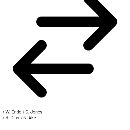
↑ W. Endo
↓ C. Jones
↑ R. Dias
↓ N. Ake