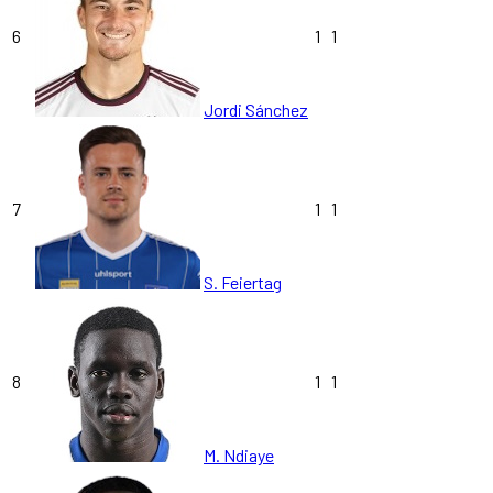
6
1
1
Jordi Sánchez
7
1
1
S. Feiertag
8
1
1
M. Ndiaye