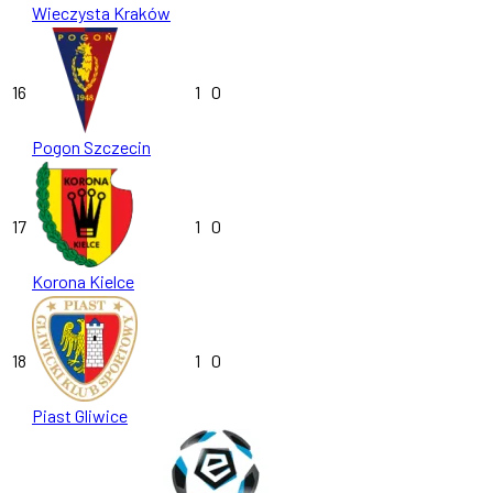
Wieczysta Kraków
16
1
0
Pogon Szczecin
17
1
0
Korona Kielce
18
1
0
Piast Gliwice