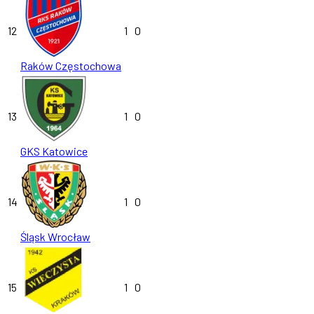
12
1
0
Raków Częstochowa
13
1
0
GKS Katowice
14
1
0
Śląsk Wrocław
15
1
0