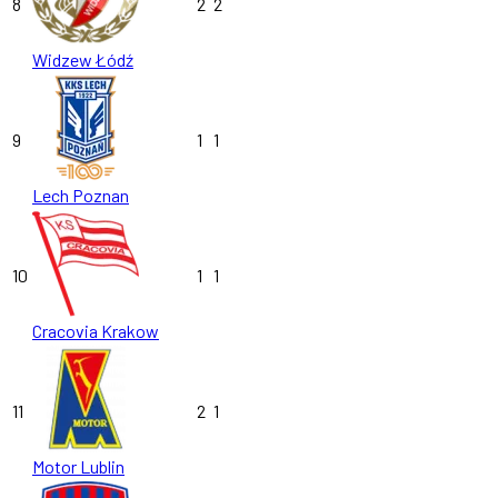
8
2
2
Widzew Łódź
9
1
1
Lech Poznan
10
1
1
Cracovia Krakow
11
2
1
Motor Lublin