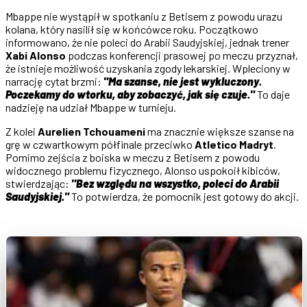
Mbappe nie wystąpił w spotkaniu z Betisem z powodu urazu
kolana, który nasilił się w końcówce roku. Początkowo
informowano, że nie poleci do Arabii Saudyjskiej, jednak trener
Xabi Alonso
podczas konferencji prasowej po meczu przyznał,
że istnieje możliwość uzyskania zgody lekarskiej. Wpleciony w
narrację cytat brzmi:
"Ma szanse, nie jest wykluczony.
Poczekamy do wtorku, aby zobaczyć, jak się czuje."
To daje
nadzieję na udział Mbappe w turnieju.
Z kolei
Aurelien Tchouameni
ma znacznie większe szanse na
grę w czwartkowym półfinale przeciwko
Atletico Madryt
.
Pomimo zejścia z boiska w meczu z Betisem z powodu
widocznego problemu fizycznego, Alonso uspokoił kibiców,
stwierdzając:
"Bez względu na wszystko, poleci do Arabii
Saudyjskiej."
To potwierdza, że pomocnik jest gotowy do akcji.