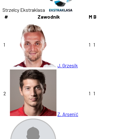
Strzelcy Ekstraklasa
#
Zawodnik
M
B
1
1
1
J. Grzesik
2
1
1
Z. Arsenić