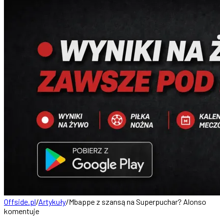
Offside.pl
/
Artykuły
/
Mbappe z szansą na Superpuchar? Alonso
komentuje