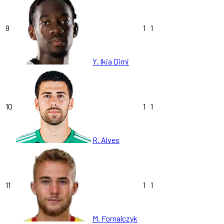
9
1
1
Y. Ikia Dimi
10
1
1
R. Alves
11
1
1
M. Fornalczyk