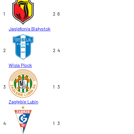
1
2
6
Jagiellonia Białystok
2
2
4
Wisla Plock
3
1
3
Zagłębie Lubin
4
1
3