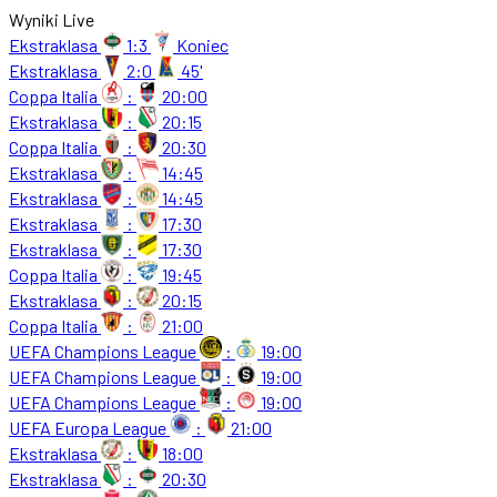
Wyniki Live
Ekstraklasa
1:3
Koniec
Ekstraklasa
2:0
45'
Coppa Italia
:
20:00
Ekstraklasa
:
20:15
Coppa Italia
:
20:30
Ekstraklasa
:
14:45
Ekstraklasa
:
14:45
Ekstraklasa
:
17:30
Ekstraklasa
:
17:30
Coppa Italia
:
19:45
Ekstraklasa
:
20:15
Coppa Italia
:
21:00
UEFA Champions League
:
19:00
UEFA Champions League
:
19:00
UEFA Champions League
:
19:00
UEFA Europa League
:
21:00
Ekstraklasa
:
18:00
Ekstraklasa
:
20:30