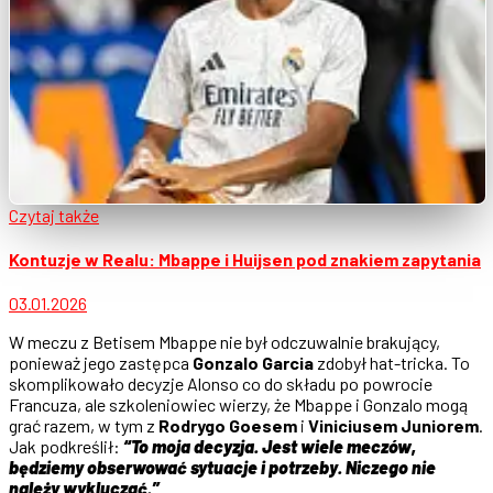
Czytaj także
Kontuzje w Realu: Mbappe i Huijsen pod znakiem zapytania
03.01.2026
W meczu z Betisem Mbappe nie był odczuwalnie brakujący,
ponieważ jego zastępca
Gonzalo Garcia
zdobył hat-tricka. To
skomplikowało decyzje Alonso co do składu po powrocie
Francuza, ale szkoleniowiec wierzy, że Mbappe i Gonzalo mogą
grać razem, w tym z
Rodrygo Goesem
i
Viniciusem Juniorem
.
Jak podkreślił:
“To moja decyzja. Jest wiele meczów,
będziemy obserwować sytuacje i potrzeby. Niczego nie
należy wykluczać.”