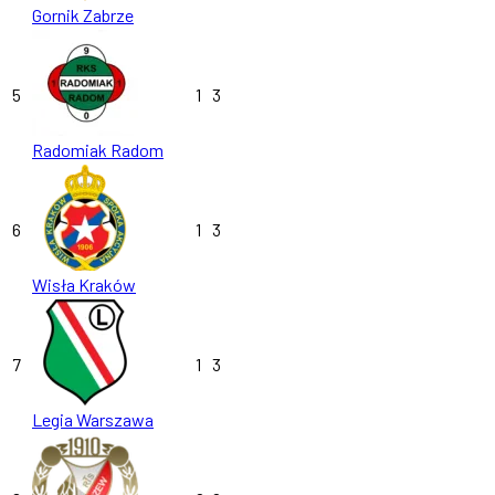
Gornik Zabrze
5
1
3
Radomiak Radom
6
1
3
Wisła Kraków
7
1
3
Legia Warszawa