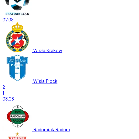
07.08
Wisła Kraków
Wisla Plock
2
1
08.08
Radomiak Radom