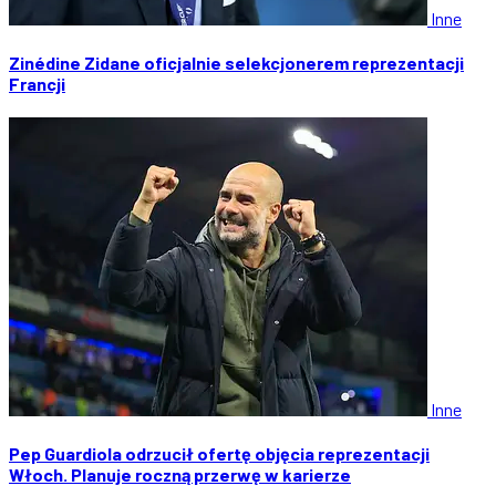
Inne
Zinédine Zidane oficjalnie selekcjonerem reprezentacji
Francji
Inne
Pep Guardiola odrzucił ofertę objęcia reprezentacji
Włoch. Planuje roczną przerwę w karierze