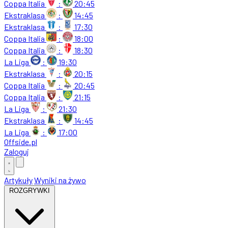
Coppa Italia
:
20:45
Ekstraklasa
:
14:45
Ekstraklasa
:
17:30
Coppa Italia
:
18:00
Coppa Italia
:
18:30
La Liga
:
19:30
Ekstraklasa
:
20:15
Coppa Italia
:
20:45
Coppa Italia
:
21:15
La Liga
:
21:30
Ekstraklasa
:
14:45
La Liga
:
17:00
Offside
.
pl
Zaloguj
Artykuły
Wyniki na żywo
ROZGRYWKI