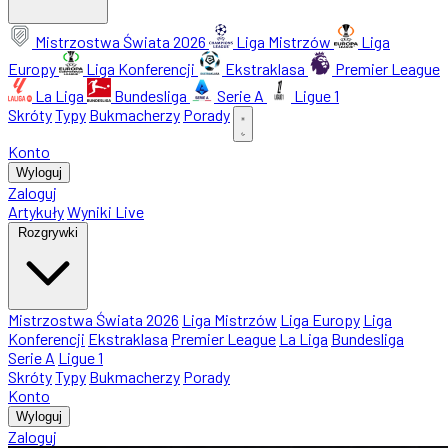
Mistrzostwa Świata 2026
Liga Mistrzów
Liga
Europy
Liga Konferencji
Ekstraklasa
Premier League
La Liga
Bundesliga
Serie A
Ligue 1
Skróty
Typy
Bukmacherzy
Porady
Konto
Wyloguj
Zaloguj
Artykuły
Wyniki Live
Rozgrywki
Mistrzostwa Świata 2026
Liga Mistrzów
Liga Europy
Liga
Konferencji
Ekstraklasa
Premier League
La Liga
Bundesliga
Serie A
Ligue 1
Skróty
Typy
Bukmacherzy
Porady
Konto
Wyloguj
Zaloguj