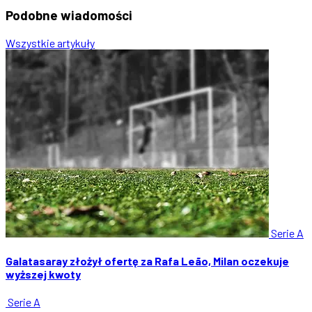
Podobne
wiadomości
Wszystkie artykuły
Serie A
Galatasaray złożył ofertę za Rafa Leão, Milan oczekuje
wyższej kwoty
Serie A