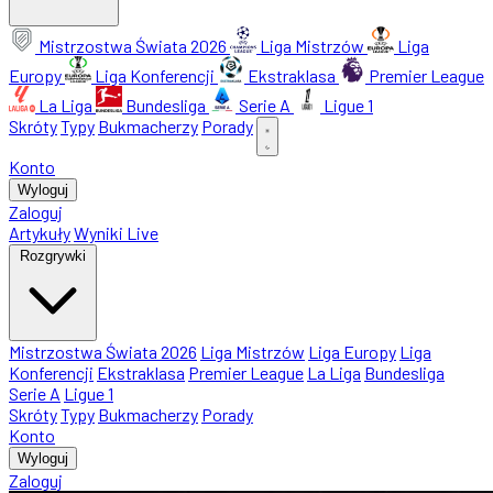
Mistrzostwa Świata 2026
Liga Mistrzów
Liga
Europy
Liga Konferencji
Ekstraklasa
Premier League
La Liga
Bundesliga
Serie A
Ligue 1
Skróty
Typy
Bukmacherzy
Porady
Konto
Wyloguj
Zaloguj
Artykuły
Wyniki Live
Rozgrywki
Mistrzostwa Świata 2026
Liga Mistrzów
Liga Europy
Liga
Konferencji
Ekstraklasa
Premier League
La Liga
Bundesliga
Serie A
Ligue 1
Skróty
Typy
Bukmacherzy
Porady
Konto
Wyloguj
Zaloguj