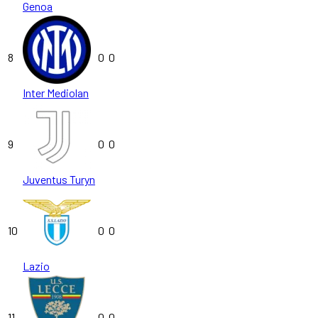
Genoa
8
0
0
Inter Mediolan
9
0
0
Juventus Turyn
10
0
0
Lazio
11
0
0