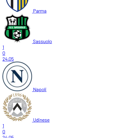
Parma
Sassuolo
1
0
24.05
Napoli
Udinese
1
0
24.05