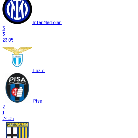
Inter Mediolan
3
3
23.05
Lazio
Pisa
2
1
24.05