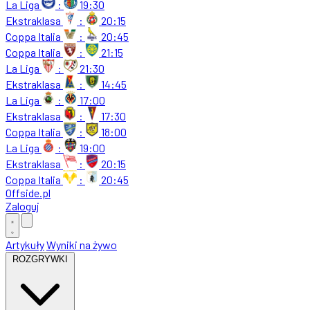
La Liga
:
19:30
Ekstraklasa
:
20:15
Coppa Italia
:
20:45
Coppa Italia
:
21:15
La Liga
:
21:30
Ekstraklasa
:
14:45
La Liga
:
17:00
Ekstraklasa
:
17:30
Coppa Italia
:
18:00
La Liga
:
19:00
Ekstraklasa
:
20:15
Coppa Italia
:
20:45
Offside
.
pl
Zaloguj
Artykuły
Wyniki na żywo
ROZGRYWKI