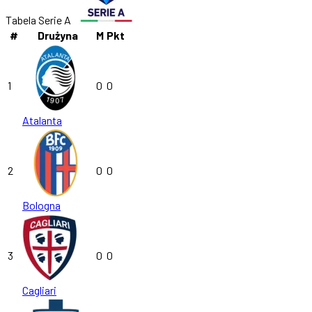
Tabela Serie A
#
Drużyna
M
Pkt
1
0
0
Atalanta
2
0
0
Bologna
3
0
0
Cagliari