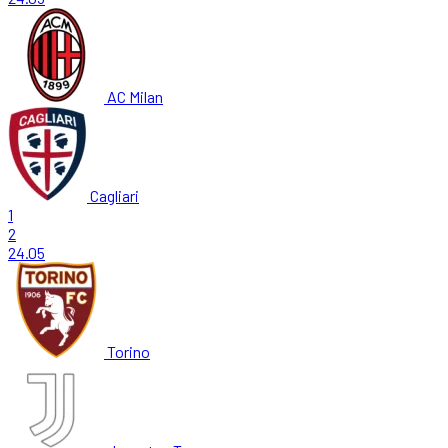
AC Milan
Cagliari
1
2
24.05
Torino