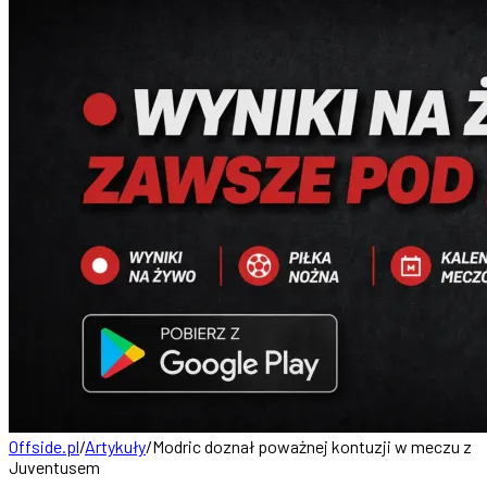
Offside.pl
/
Artykuły
/
Modric doznał poważnej kontuzji w meczu z
Juventusem