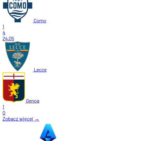
Como
1
4
24.05
Lecce
Genoa
1
0
Zobacz więcej →