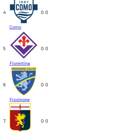
4
0
0
Como
5
0
0
Fiorentina
6
0
0
Frosinone
7
0
0