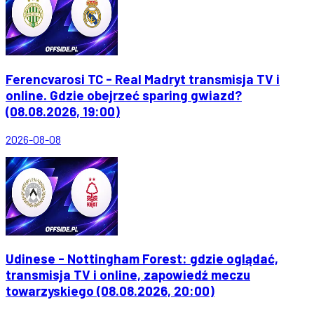
Ferencvarosi TC - Real Madryt transmisja TV i
online. Gdzie obejrzeć sparing gwiazd?
(08.08.2026, 19:00)
2026-08-08
Udinese - Nottingham Forest: gdzie oglądać,
transmisja TV i online, zapowiedź meczu
towarzyskiego (08.08.2026, 20:00)