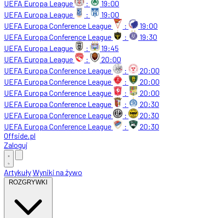
UEFA Europa League
:
19:00
UEFA Europa League
:
19:00
UEFA Europa Conference League
:
19:00
UEFA Europa Conference League
:
19:30
UEFA Europa League
:
19:45
UEFA Europa League
:
20:00
UEFA Europa Conference League
:
20:00
UEFA Europa Conference League
:
20:00
UEFA Europa Conference League
:
20:00
UEFA Europa Conference League
:
20:30
UEFA Europa Conference League
:
20:30
UEFA Europa Conference League
:
20:30
Offside
.
pl
Zaloguj
Artykuły
Wyniki na żywo
ROZGRYWKI