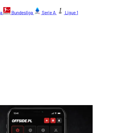
ga
Bundesliga
Serie A
Ligue 1