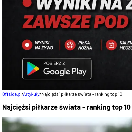
Offside.pl
/
Artykuły
/
Najciężsi piłkarze świata - ranking top 10
Najciężsi piłkarze świata - ranking top 10