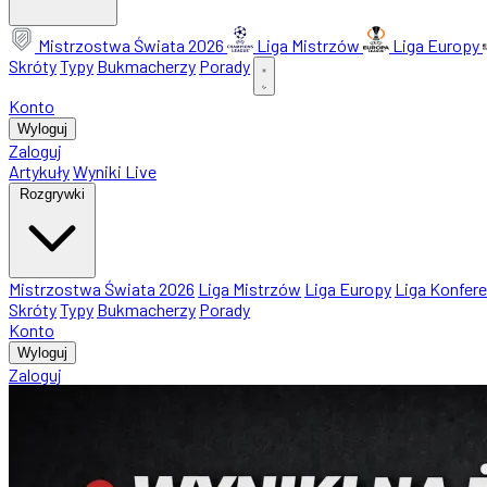
Mistrzostwa Świata 2026
Liga Mistrzów
Liga Europy
Skróty
Typy
Bukmacherzy
Porady
Konto
Wyloguj
Zaloguj
Artykuły
Wyniki Live
Rozgrywki
Mistrzostwa Świata 2026
Liga Mistrzów
Liga Europy
Liga Konfere
Skróty
Typy
Bukmacherzy
Porady
Konto
Wyloguj
Zaloguj