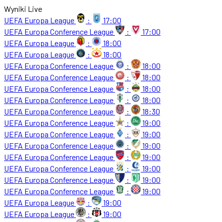
Wyniki Live
UEFA Europa League
:
17:00
UEFA Europa Conference League
:
17:00
UEFA Europa League
:
18:00
UEFA Europa League
:
18:00
UEFA Europa Conference League
:
18:00
UEFA Europa Conference League
:
18:00
UEFA Europa Conference League
:
18:00
UEFA Europa Conference League
:
18:00
UEFA Europa Conference League
:
18:30
UEFA Europa Conference League
:
19:00
UEFA Europa Conference League
:
19:00
UEFA Europa Conference League
:
19:00
UEFA Europa Conference League
:
19:00
UEFA Europa Conference League
:
19:00
UEFA Europa Conference League
:
19:00
UEFA Europa Conference League
:
19:00
UEFA Europa League
:
19:00
UEFA Europa League
:
19:00