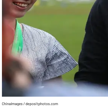
ChinaImages / depositphotos.com