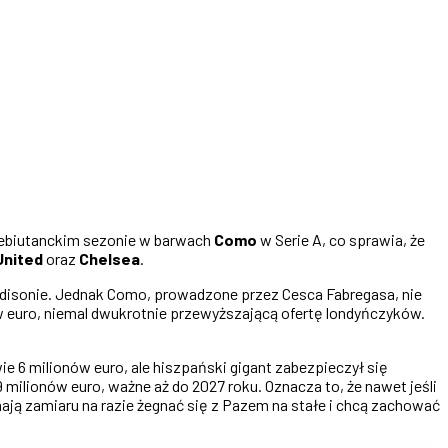
ebiutanckim sezonie w barwach
Como
w Serie A, co sprawia, że
United
oraz
Chelsea
.
disonie. Jednak Como, prowadzone przez Cesca Fabregasa, nie
w euro, niemal dwukrotnie przewyższającą ofertę londyńczyków.
e 6 milionów euro, ale hiszpański gigant zabezpieczył się
ilionów euro, ważne aż do 2027 roku. Oznacza to, że nawet jeśli
ają zamiaru na razie żegnać się z Pazem na stałe i chcą zachować