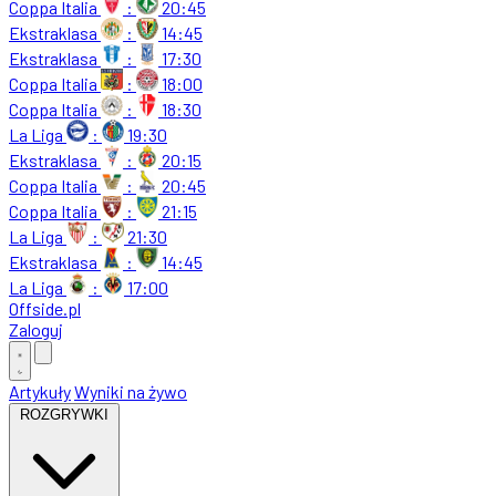
Coppa Italia
:
20:45
Ekstraklasa
:
14:45
Ekstraklasa
:
17:30
Coppa Italia
:
18:00
Coppa Italia
:
18:30
La Liga
:
19:30
Ekstraklasa
:
20:15
Coppa Italia
:
20:45
Coppa Italia
:
21:15
La Liga
:
21:30
Ekstraklasa
:
14:45
La Liga
:
17:00
Offside
.
pl
Zaloguj
Artykuły
Wyniki na żywo
ROZGRYWKI