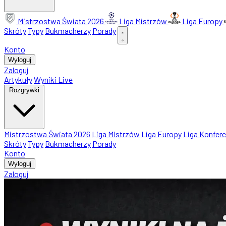
Mistrzostwa Świata 2026
Liga Mistrzów
Liga Europy
Skróty
Typy
Bukmacherzy
Porady
Konto
Wyloguj
Zaloguj
Artykuły
Wyniki Live
Rozgrywki
Mistrzostwa Świata 2026
Liga Mistrzów
Liga Europy
Liga Konfere
Skróty
Typy
Bukmacherzy
Porady
Konto
Wyloguj
Zaloguj