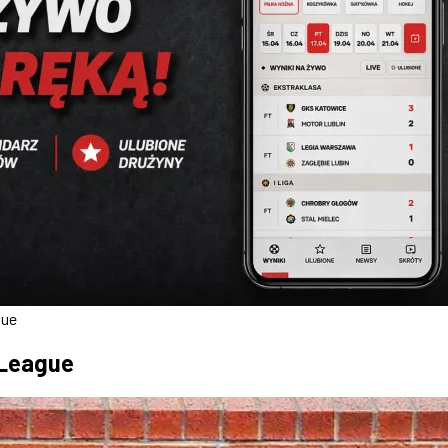
gue
 League