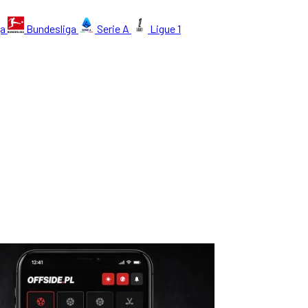
ga
Bundesliga
Serie A
Ligue 1