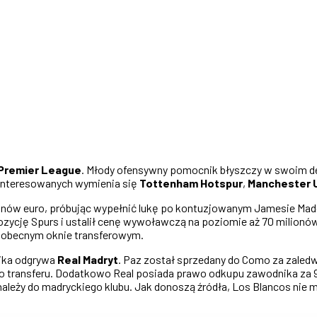
Premier League
. Młody ofensywny pomocnik błyszczy w swoim d
zainteresowanych wymienia się
Tottenham Hotspur
,
Manchester 
ionów euro, próbując wypełnić lukę po kontuzjowanym Jamesie Mad
ozycję Spurs i ustalił cenę wywoławczą na poziomie aż 70 milionó
w obecnym oknie transferowym.
nika odgrywa
Real Madryt
. Paz został sprzedany do Como za zaledwi
o transferu. Dodatkowo Real posiada prawo odkupu zawodnika za 9 m
ależy do madryckiego klubu. Jak donoszą źródła, Los Blancos nie m