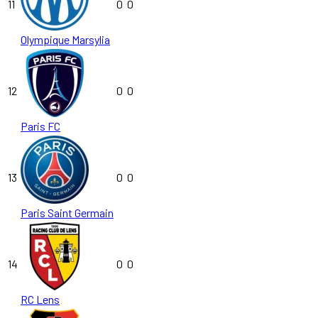
11
0
0
Olympique Marsylia
12
0
0
Paris FC
13
0
0
Paris Saint Germain
14
0
0
RC Lens