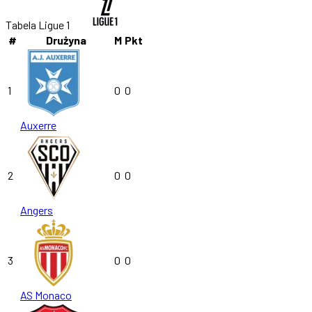
Tabela Ligue 1
#
Drużyna
M
Pkt
1
0
0
Auxerre
2
0
0
Angers
3
0
0
AS Monaco