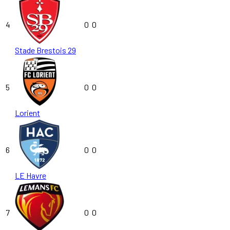
4
0
0
Stade Brestois 29
5
0
0
Lorient
6
0
0
LE Havre
7
0
0