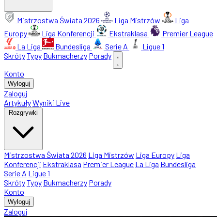
Mistrzostwa Świata 2026
Liga Mistrzów
Liga
Europy
Liga Konferencji
Ekstraklasa
Premier League
La Liga
Bundesliga
Serie A
Ligue 1
Skróty
Typy
Bukmacherzy
Porady
Konto
Wyloguj
Zaloguj
Artykuły
Wyniki Live
Rozgrywki
Mistrzostwa Świata 2026
Liga Mistrzów
Liga Europy
Liga
Konferencji
Ekstraklasa
Premier League
La Liga
Bundesliga
Serie A
Ligue 1
Skróty
Typy
Bukmacherzy
Porady
Konto
Wyloguj
Zaloguj