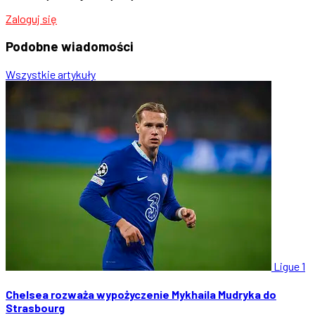
Zaloguj się
Podobne
wiadomości
Wszystkie artykuły
Ligue 1
Chelsea rozważa wypożyczenie Mykhaila Mudryka do
Strasbourg