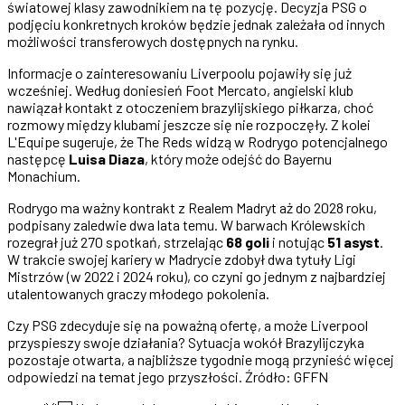
światowej klasy zawodnikiem na tę pozycję. Decyzja PSG o
podjęciu konkretnych kroków będzie jednak zależała od innych
możliwości transferowych dostępnych na rynku.
Informacje o zainteresowaniu Liverpoolu pojawiły się już
wcześniej. Według doniesień Foot Mercato, angielski klub
nawiązał kontakt z otoczeniem brazylijskiego piłkarza, choć
rozmowy między klubami jeszcze się nie rozpoczęły. Z kolei
L'Equipe sugeruje, że The Reds widzą w Rodrygo potencjalnego
następcę
Luisa Diaza
, który może odejść do Bayernu
Monachium.
Rodrygo ma ważny kontrakt z Realem Madryt aż do 2028 roku,
podpisany zaledwie dwa lata temu. W barwach Królewskich
rozegrał już 270 spotkań, strzelając
68 goli
i notując
51 asyst
.
W trakcie swojej kariery w Madrycie zdobył dwa tytuły Ligi
Mistrzów (w 2022 i 2024 roku), co czyni go jednym z najbardziej
utalentowanych graczy młodego pokolenia.
Czy PSG zdecyduje się na poważną ofertę, a może Liverpool
przyspieszy swoje działania? Sytuacja wokół Brazylijczyka
pozostaje otwarta, a najbliższe tygodnie mogą przynieść więcej
odpowiedzi na temat jego przyszłości. Źródło: GFFN