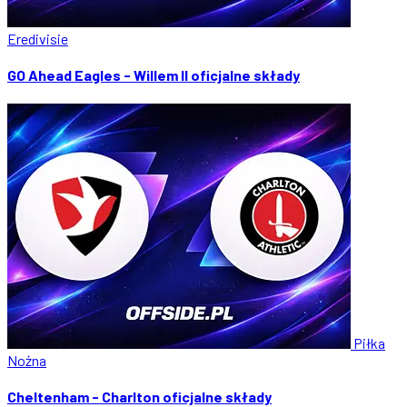
Eredivisie
GO Ahead Eagles - Willem II oficjalne składy
Piłka
Nożna
Cheltenham - Charlton oficjalne składy