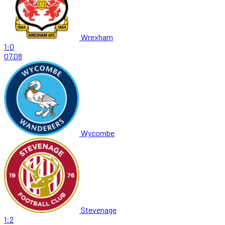
Wrexham
1:0
07.08
Wycombe
Stevenage
1:2