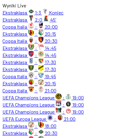
Wyniki Live
Ekstraklasa
1:3
Koniec
Ekstraklasa
2:0
45'
Coppa Italia
:
20:00
Ekstraklasa
:
20:15
Coppa Italia
:
20:30
Ekstraklasa
:
14:45
Ekstraklasa
:
14:45
Ekstraklasa
:
17:30
Ekstraklasa
:
17:30
Coppa Italia
:
19:45
Ekstraklasa
:
20:15
Coppa Italia
:
21:00
UEFA Champions League
:
19:00
UEFA Champions League
:
19:00
UEFA Champions League
:
19:00
UEFA Europa League
:
21:00
Ekstraklasa
:
18:00
Ekstraklasa
:
20:30