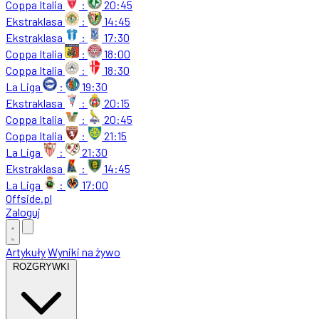
Coppa Italia
:
20:45
Ekstraklasa
:
14:45
Ekstraklasa
:
17:30
Coppa Italia
:
18:00
Coppa Italia
:
18:30
La Liga
:
19:30
Ekstraklasa
:
20:15
Coppa Italia
:
20:45
Coppa Italia
:
21:15
La Liga
:
21:30
Ekstraklasa
:
14:45
La Liga
:
17:00
Offside
.
pl
Zaloguj
Artykuły
Wyniki na żywo
ROZGRYWKI