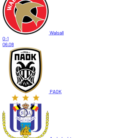
Walsall
0:1
06.08
PAOK