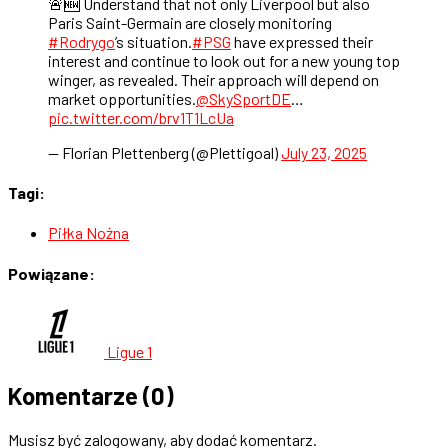
🚨🆕 Understand that not only Liverpool but also
Paris Saint-Germain are closely monitoring
#Rodrygo
’s situation.
#PSG
have expressed their
interest and continue to look out for a new young top
winger, as revealed. Their approach will depend on
market opportunities.
@SkySportDE
…
pic.twitter.com/brv1T1LcUa
— Florian Plettenberg (@Plettigoal)
July 23, 2025
Tagi:
Piłka Nożna
Powiązane:
Ligue 1
Komentarze
(0)
Musisz być zalogowany, aby dodać komentarz.