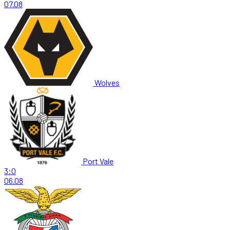
07.08
Wolves
Port Vale
3:0
06.08