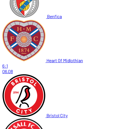
Benfica
Heart Of Midlothian
6:1
06.08
Bristol City