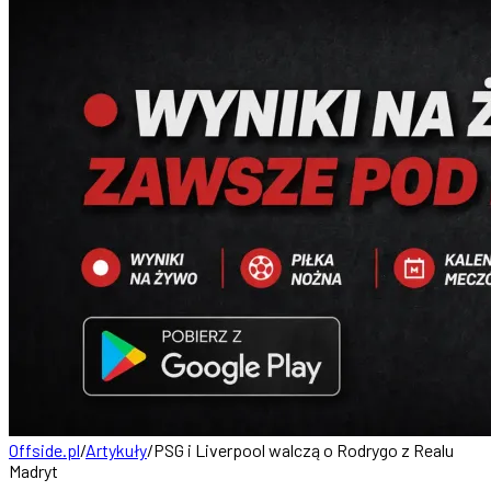
Offside.pl
/
Artykuły
/
PSG i Liverpool walczą o Rodrygo z Realu
Madryt