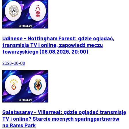
Udinese - Nottingham Forest: gdzie oglądać,
transmisja TV i online, zapowiedź meczu
towarzyskiego (08.08.2026, 20:00)
2026-08-08
Galatasaray - Villarreal: gdzie oglądać transmisję
TV i online? Starcie mocnych sparingpartnerów
na Rams Park