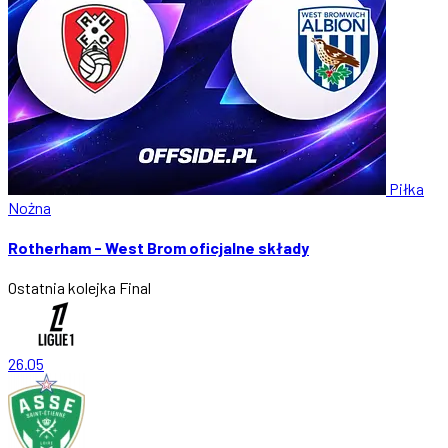
Piłka
Nożna
Rotherham - West Brom oficjalne składy
Ostatnia kolejka
Final
26.05