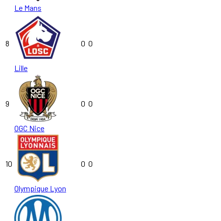
Le Mans
8
0
0
Lille
9
0
0
OGC Nice
10
0
0
Olympique Lyon