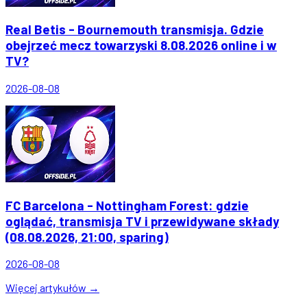
Real Betis - Bournemouth transmisja. Gdzie
obejrzeć mecz towarzyski 8.08.2026 online i w
TV?
2026-08-08
FC Barcelona - Nottingham Forest: gdzie
oglądać, transmisja TV i przewidywane składy
(08.08.2026, 21:00, sparing)
2026-08-08
Więcej artykułów →