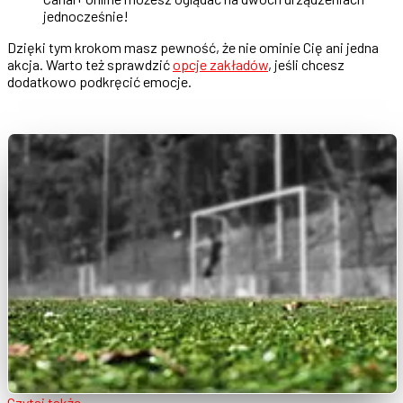
jednocześnie!
Dzięki tym krokom masz pewność, że nie ominie Cię ani jedna
akcja. Warto też sprawdzić
opcje zakładów
, jeśli chcesz
dodatkowo podkręcić emocje.
Czytaj także