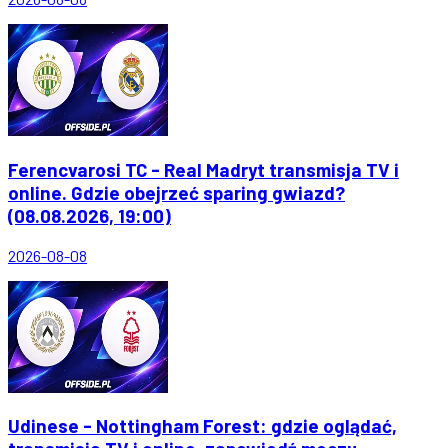
Ferencvarosi TC - Real Madryt transmisja TV i
online. Gdzie obejrzeć sparing gwiazd?
(08.08.2026, 19:00)
2026-08-08
Udinese - Nottingham Forest: gdzie oglądać,