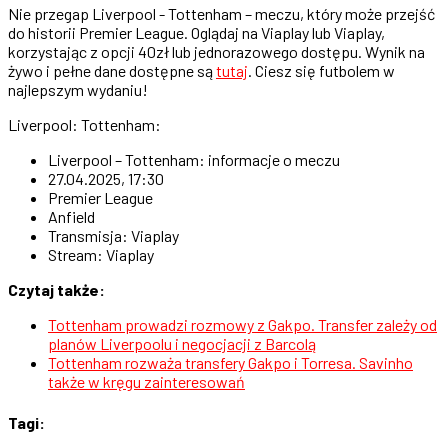
Nie przegap Liverpool - Tottenham – meczu, który może przejść
do historii Premier League. Oglądaj na Viaplay lub Viaplay,
korzystając z opcji 40zł lub jednorazowego dostępu. Wynik na
żywo i pełne dane dostępne są
tutaj
. Ciesz się futbolem w
najlepszym wydaniu!
Liverpool: Tottenham:
Liverpool – Tottenham: informacje o meczu
27.04.2025, 17:30
Premier League
Anfield
Transmisja: Viaplay
Stream: Viaplay
Czytaj także:
Tottenham prowadzi rozmowy z Gakpo. Transfer zależy od
planów Liverpoolu i negocjacji z Barcolą
Tottenham rozważa transfery Gakpo i Torresa. Savinho
także w kręgu zainteresowań
Tagi: