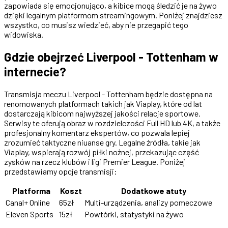
zapowiada się emocjonująco, a kibice mogą śledzić je na żywo
dzięki legalnym platformom streamingowym. Poniżej znajdziesz
wszystko, co musisz wiedzieć, aby nie przegapić tego
widowiska.
Gdzie obejrzeć Liverpool - Tottenham w
internecie?
Transmisja meczu Liverpool - Tottenham będzie dostępna na
renomowanych platformach takich jak Viaplay, które od lat
dostarczają kibicom najwyższej jakości relacje sportowe.
Serwisy te oferują obraz w rozdzielczości Full HD lub 4K, a także
profesjonalny komentarz ekspertów, co pozwala lepiej
zrozumieć taktyczne niuanse gry. Legalne źródła, takie jak
Viaplay, wspierają rozwój piłki nożnej, przekazując część
zysków na rzecz klubów i ligi Premier League. Poniżej
przedstawiamy opcje transmisji:
Platforma
Koszt
Dodatkowe atuty
Canal+ Online
65zł
Multi-urządzenia, analizy pomeczowe
Eleven Sports
15zł
Powtórki, statystyki na żywo