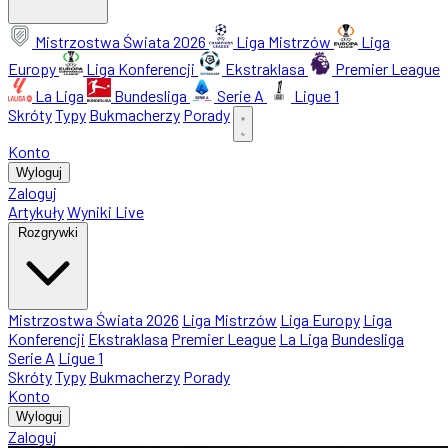
Mistrzostwa Świata 2026
Liga Mistrzów
Liga
Europy
Liga Konferencji
Ekstraklasa
Premier League
La Liga
Bundesliga
Serie A
Ligue 1
Skróty
Typy
Bukmacherzy
Porady
Konto
Wyloguj
Zaloguj
Artykuły
Wyniki Live
Rozgrywki
Mistrzostwa Świata 2026
Liga Mistrzów
Liga Europy
Liga
Konferencji
Ekstraklasa
Premier League
La Liga
Bundesliga
Serie A
Ligue 1
Skróty
Typy
Bukmacherzy
Porady
Konto
Wyloguj
Zaloguj