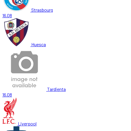
Strasbourg
16.08
Huesca
Tardienta
16.08
Liverpool