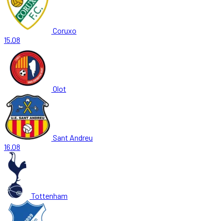
Coruxo
15.08
Olot
Sant Andreu
16.08
Tottenham