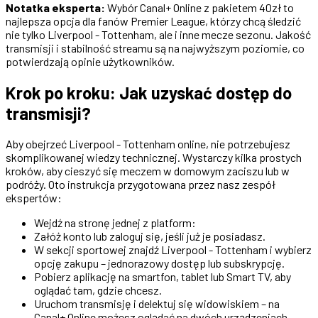
Notatka eksperta:
Wybór Canal+ Online z pakietem 40zł to
najlepsza opcja dla fanów Premier League, którzy chcą śledzić
nie tylko Liverpool - Tottenham, ale i inne mecze sezonu. Jakość
transmisji i stabilność streamu są na najwyższym poziomie, co
potwierdzają opinie użytkowników.
Krok po kroku: Jak uzyskać dostęp do
transmisji?
Aby obejrzeć Liverpool - Tottenham online, nie potrzebujesz
skomplikowanej wiedzy technicznej. Wystarczy kilka prostych
kroków, aby cieszyć się meczem w domowym zaciszu lub w
podróży. Oto instrukcja przygotowana przez nasz zespół
ekspertów:
Wejdź na stronę jednej z platform:
Załóż konto lub zaloguj się, jeśli już je posiadasz.
W sekcji sportowej znajdź Liverpool - Tottenham i wybierz
opcję zakupu – jednorazowy dostęp lub subskrypcję.
Pobierz aplikację na smartfon, tablet lub Smart TV, aby
oglądać tam, gdzie chcesz.
Uruchom transmisję i delektuj się widowiskiem – na
Canal+ Online możesz oglądać na dwóch urządzeniach