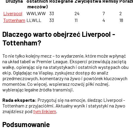
Drużyna
ostatnich
Rozegrane
Zwycięstwa
Remisy
Poraż
meczów)
Liverpool
WWLWW
33
24
7
2
Tottenham
LLWLL
33
11
4
18
Dlaczego warto obejrzeć Liverpool -
Tottenham?
To nie tylko kolejny mecz – to wydarzenie, które może wpłynąć
na układ tabeli w Premier League. Eksperci przewidują zaciętą
walkę, opierając się na statystykach i ostatnich występach obu
ekip. Oglądając na Viaplay, zyskujesz dostęp do analiz
przedmeczowych, komentarzy na żywo i powtórek kluczowych
momentów. Co więcej, wspierasz rozwój piłki nożnej,
wybierając legalne źródła transmisji.
Rada eksperta:
Przygotuj się na emocje, śledząc Liverpool -
Tottenham z przyjaciółmi. Aktualny wynik i statystyki na żywo
znajdziesz pod
tym linkiem
.
Podsumowanie