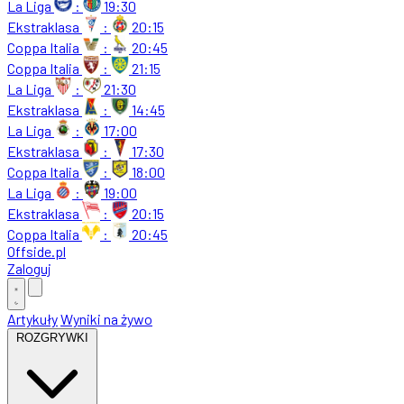
La Liga
:
19:30
Ekstraklasa
:
20:15
Coppa Italia
:
20:45
Coppa Italia
:
21:15
La Liga
:
21:30
Ekstraklasa
:
14:45
La Liga
:
17:00
Ekstraklasa
:
17:30
Coppa Italia
:
18:00
La Liga
:
19:00
Ekstraklasa
:
20:15
Coppa Italia
:
20:45
Offside
.
pl
Zaloguj
Artykuły
Wyniki na żywo
ROZGRYWKI