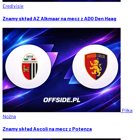
Eredivisie
Znamy skład AZ Alkmaar na mecz z ADO Den Haag
Piłka
Nożna
Znamy skład Ascoli na mecz z Potenza