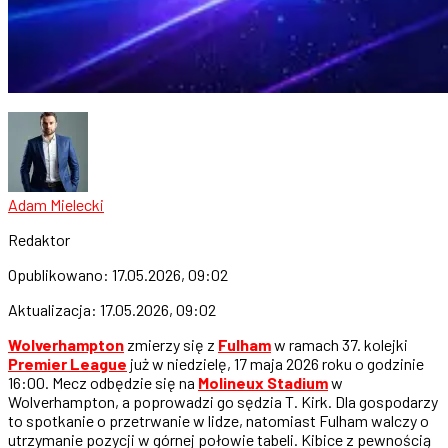
Adam Mielecki
Redaktor
Opublikowano:
17.05.2026, 09:02
Aktualizacja:
17.05.2026, 09:02
Wolverhampton
zmierzy się z
Fulham
w ramach 37. kolejki
Premier League
już w niedzielę, 17 maja 2026 roku o godzinie
16:00. Mecz odbędzie się na
Molineux Stadium
w
Wolverhampton, a poprowadzi go sędzia T. Kirk. Dla gospodarzy
to spotkanie o przetrwanie w lidze, natomiast Fulham walczy o
utrzymanie pozycji w górnej połowie tabeli. Kibice z pewnością