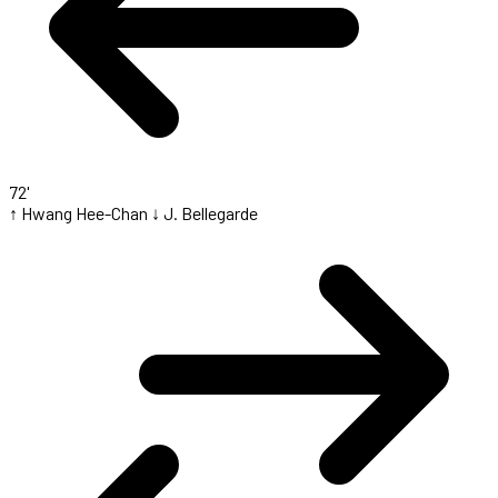
72'
↑ Hwang Hee-Chan
↓ J. Bellegarde