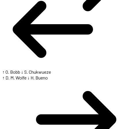
↑ O. Bobb
↓ S. Chukwueze
↑ D. M. Wolfe
↓ H. Bueno