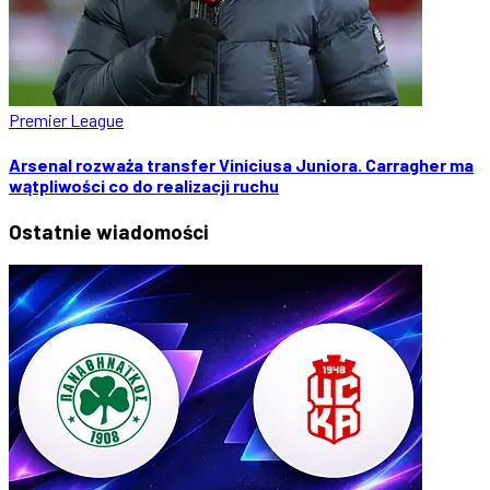
Premier League
Arsenal rozważa transfer Viniciusa Juniora. Carragher ma
wątpliwości co do realizacji ruchu
Ostatnie
wiadomości