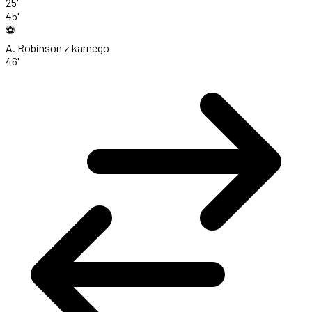
25'
45'
⚽
A. Robinson
z karnego
46'