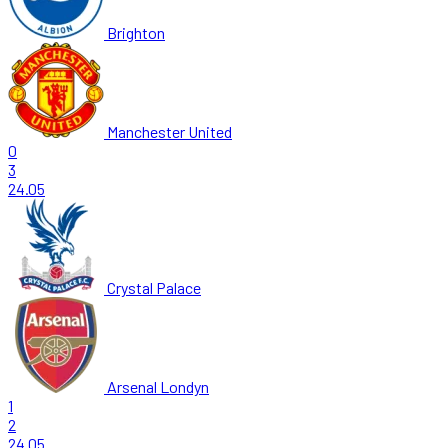
Brighton
Manchester United
0
3
24.05
Crystal Palace
Arsenal Londyn
1
2
24.05