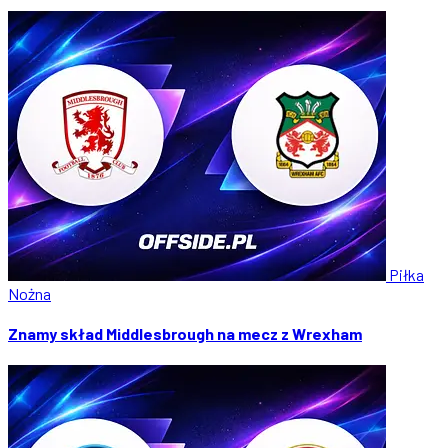
Piłka
Nożna
Znamy skład Middlesbrough na mecz z Wrexham