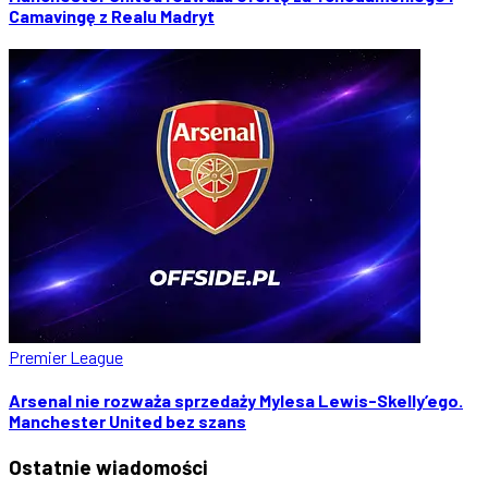
Camavingę z Realu Madryt
Premier League
Arsenal nie rozważa sprzedaży Mylesa Lewis-Skelly’ego.
Manchester United bez szans
Ostatnie
wiadomości