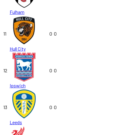
Fulham
11
0
0
Hull City
12
0
0
Ipswich
13
0
0
Leeds