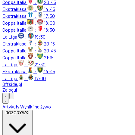
Coppa Italia
:
20:45
Ekstraklasa
:
14:45
Ekstraklasa
:
17:30
Coppa Italia
:
18:00
Coppa Italia
:
18:30
La Liga
:
19:30
Ekstraklasa
:
20:15
Coppa Italia
:
20:45
Coppa Italia
:
21:15
La Liga
:
21:30
Ekstraklasa
:
14:45
La Liga
:
17:00
Offside
.
pl
Zaloguj
Artykuły
Wyniki na żywo
ROZGRYWKI