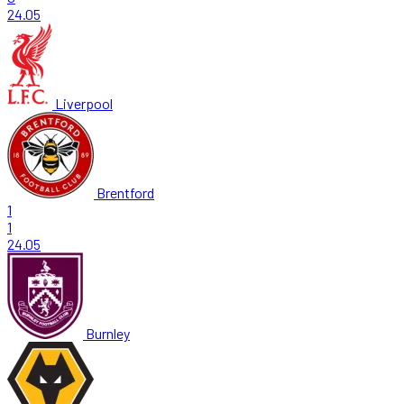
24.05
Liverpool
Brentford
1
1
24.05
Burnley