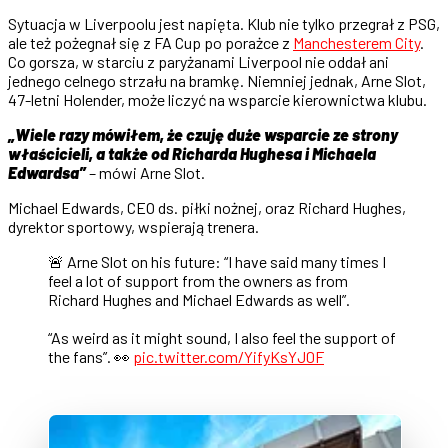
Sytuacja w Liverpoolu jest napięta. Klub nie tylko przegrał z PSG,
ale też pożegnał się z FA Cup po porażce z
Manchesterem City
.
Co gorsza, w starciu z paryżanami Liverpool nie oddał ani
jednego celnego strzału na bramkę. Niemniej jednak, Arne Slot,
47-letni Holender, może liczyć na wsparcie kierownictwa klubu.
„Wiele razy mówiłem, że czuję duże wsparcie ze strony
właścicieli, a także od Richarda Hughesa i Michaela
Edwardsa”
– mówi Arne Slot.
Michael Edwards, CEO ds. piłki nożnej, oraz Richard Hughes,
dyrektor sportowy, wspierają trenera.
🚨 Arne Slot on his future: “I have said many times I
feel a lot of support from the owners as from
Richard Hughes and Michael Edwards as well”.
“As weird as it might sound, I also feel the support of
the fans”. 👀
pic.twitter.com/YifyKsYJ0F