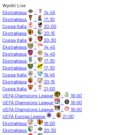
Wyniki Live
Ekstraklasa
:
14:45
Ekstraklasa
:
17:30
Coppa Italia
:
20:00
Ekstraklasa
:
20:15
Coppa Italia
:
20:30
Ekstraklasa
:
14:45
Ekstraklasa
:
14:45
Ekstraklasa
:
17:30
Ekstraklasa
:
17:30
Coppa Italia
:
19:45
Ekstraklasa
:
20:15
Coppa Italia
:
21:00
UEFA Champions League
:
19:00
UEFA Champions League
:
19:00
UEFA Champions League
:
19:00
UEFA Europa League
:
21:00
Ekstraklasa
:
18:00
Ekstraklasa
:
20:30