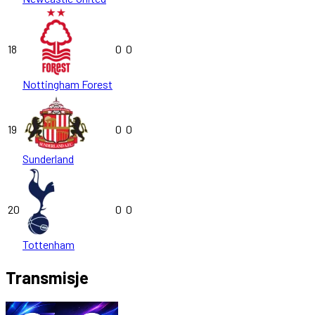
18
0
0
Nottingham Forest
19
0
0
Sunderland
20
0
0
Tottenham
Transmisje