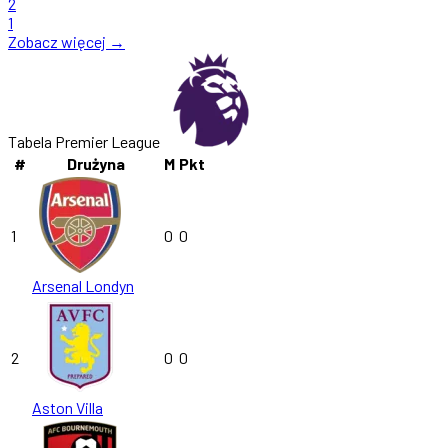
2
1
Zobacz więcej →
Tabela Premier League
#
Drużyna
M
Pkt
1
0
0
Arsenal Londyn
2
0
0
Aston Villa