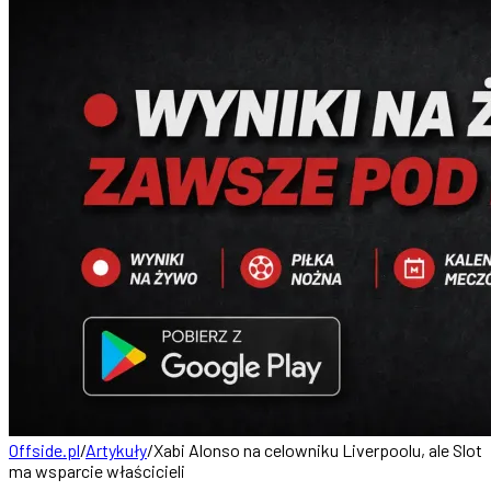
Offside.pl
/
Artykuły
/
Xabi Alonso na celowniku Liverpoolu, ale Slot
ma wsparcie właścicieli