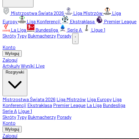
Mistrzostwa Świata 2026
Liga Mistrzów
Liga
Europy
Liga Konferencji
Ekstraklasa
Premier League
La Liga
Bundesliga
Serie A
Ligue 1
Skróty
Typy
Bukmacherzy
Porady
Konto
Wyloguj
Zaloguj
Artykuły
Wyniki Live
Rozgrywki
Mistrzostwa Świata 2026
Liga Mistrzów
Liga Europy
Liga
Konferencji
Ekstraklasa
Premier League
La Liga
Bundesliga
Serie A
Ligue 1
Skróty
Typy
Bukmacherzy
Porady
Konto
Wyloguj
Zaloguj