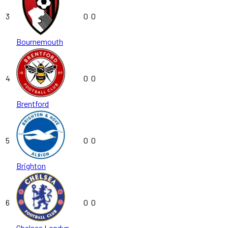
3
0
0
Bournemouth
4
0
0
Brentford
5
0
0
Brighton
6
0
0
Chelsea Londyn