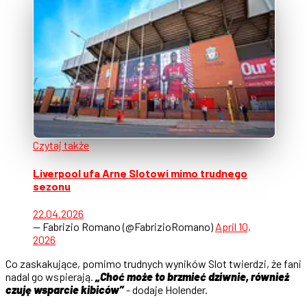
Czytaj także
Liverpool ufa Arne Slotowi mimo trudnego
sezonu
22.04.2026
— Fabrizio Romano (@FabrizioRomano)
April 10,
2026
Co zaskakujące, pomimo trudnych wyników Slot twierdzi, że fani
nadal go wspierają.
„Choć może to brzmieć dziwnie, również
czuję wsparcie kibiców”
- dodaje Holender.