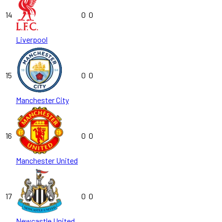
14
0
0
Liverpool
15
0
0
Manchester City
16
0
0
Manchester United
17
0
0
Newcastle United