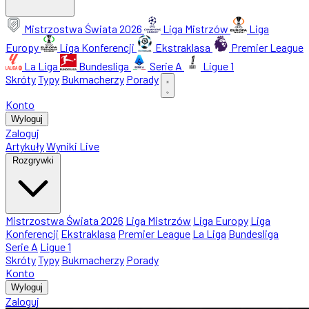
Mistrzostwa Świata 2026
Liga Mistrzów
Liga
Europy
Liga Konferencji
Ekstraklasa
Premier League
La Liga
Bundesliga
Serie A
Ligue 1
Skróty
Typy
Bukmacherzy
Porady
Konto
Wyloguj
Zaloguj
Artykuły
Wyniki Live
Rozgrywki
Mistrzostwa Świata 2026
Liga Mistrzów
Liga Europy
Liga
Konferencji
Ekstraklasa
Premier League
La Liga
Bundesliga
Serie A
Ligue 1
Skróty
Typy
Bukmacherzy
Porady
Konto
Wyloguj
Zaloguj