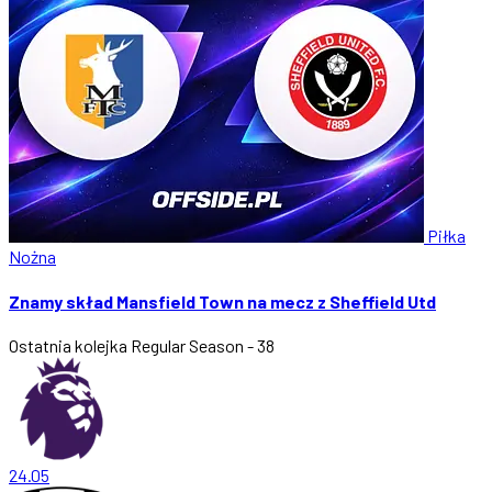
Piłka
Nożna
Znamy skład Mansfield Town na mecz z Sheffield Utd
Ostatnia kolejka
Regular Season - 38
24.05