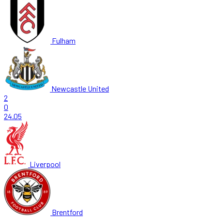
Fulham
Newcastle United
2
0
24.05
Liverpool
Brentford