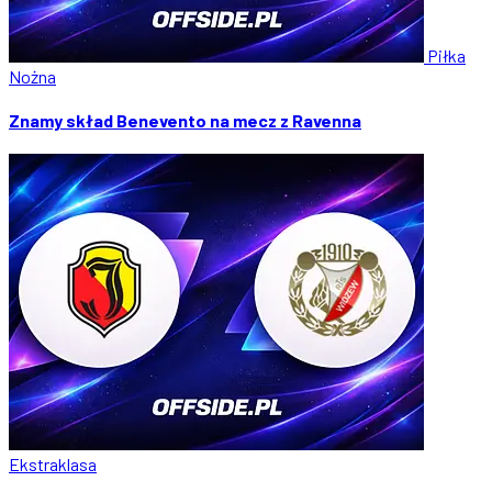
Piłka
Nożna
Znamy skład Benevento na mecz z Ravenna
Ekstraklasa