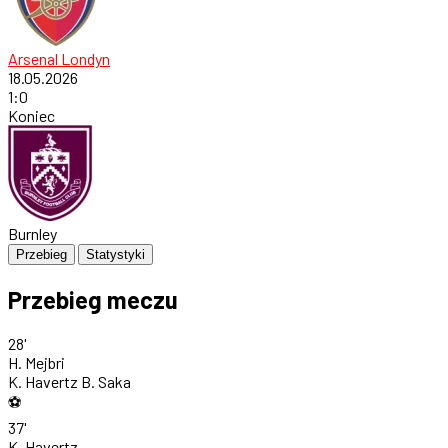
Arsenal Londyn
18.05.2026
1
:
0
Koniec
Burnley
Przebieg
Statystyki
Przebieg meczu
28'
H. Mejbri
K. Havertz
B. Saka
⚽
37'
K. Havertz