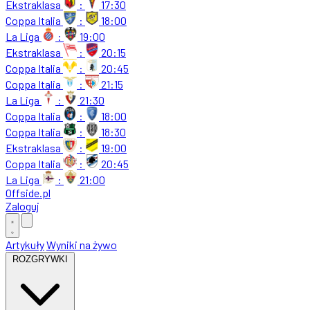
Ekstraklasa
:
17:30
Coppa Italia
:
18:00
La Liga
:
19:00
Ekstraklasa
:
20:15
Coppa Italia
:
20:45
Coppa Italia
:
21:15
La Liga
:
21:30
Coppa Italia
:
18:00
Coppa Italia
:
18:30
Ekstraklasa
:
19:00
Coppa Italia
:
20:45
La Liga
:
21:00
Offside
.
pl
Zaloguj
Artykuły
Wyniki na żywo
ROZGRYWKI