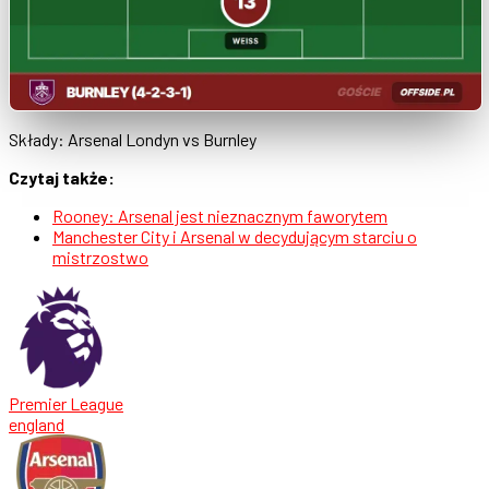
Składy: Arsenal Londyn vs Burnley
Czytaj także:
Rooney: Arsenal jest nieznacznym faworytem
Manchester City i Arsenal w decydującym starciu o
mistrzostwo
Premier League
england