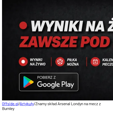
Offside.pl
/
Artykuły
/
Znamy skład Arsenal Londyn na mecz z
Burnley