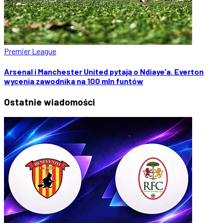
Premier League
Arsenal i Manchester United pytają o Ndiaye’a. Everton
wycenia zawodnika na 100 mln funtów
Ostatnie
wiadomości