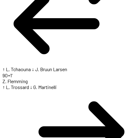
↑ L. Tchaouna
↓ J. Bruun Larsen
90+1'
Z. Flemming
↑ L. Trossard
↓ G. Martinelli