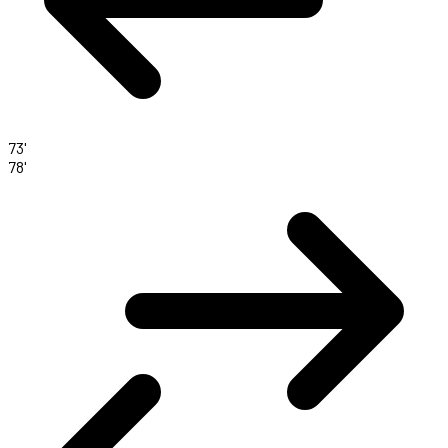
73'
78'