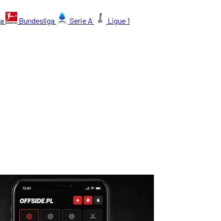
ga
Bundesliga
Serie A
Ligue 1