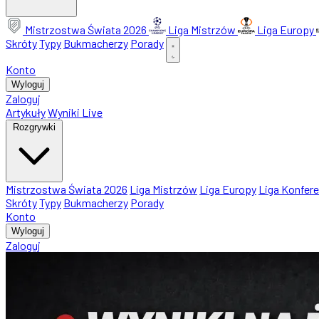
Mistrzostwa Świata 2026
Liga Mistrzów
Liga Europy
Skróty
Typy
Bukmacherzy
Porady
Konto
Wyloguj
Zaloguj
Artykuły
Wyniki Live
Rozgrywki
Mistrzostwa Świata 2026
Liga Mistrzów
Liga Europy
Liga Konfere
Skróty
Typy
Bukmacherzy
Porady
Konto
Wyloguj
Zaloguj