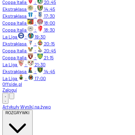
Coppa Italia
:
20:45
Ekstraklasa
:
14:45
Ekstraklasa
:
17:30
Coppa Italia
:
18:00
Coppa Italia
:
18:30
La Liga
:
19:30
Ekstraklasa
:
20:15
Coppa Italia
:
20:45
Coppa Italia
:
21:15
La Liga
:
21:30
Ekstraklasa
:
14:45
La Liga
:
17:00
Offside
.
pl
Zaloguj
Artykuły
Wyniki na żywo
ROZGRYWKI