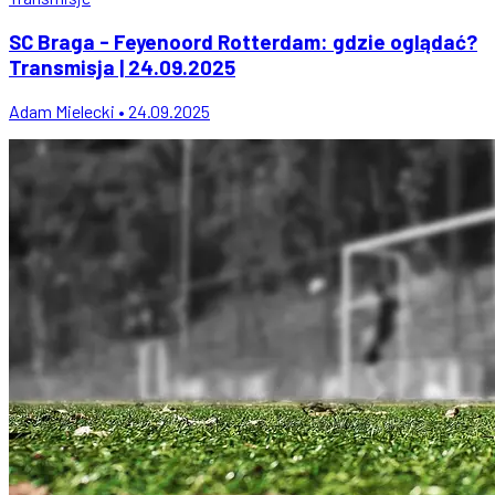
SC Braga - Feyenoord Rotterdam: gdzie oglądać?
Transmisja | 24.09.2025
Adam Mielecki • 24.09.2025