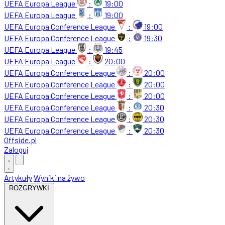
UEFA Europa League
:
19:00
UEFA Europa League
:
19:00
UEFA Europa Conference League
:
19:00
UEFA Europa Conference League
:
19:30
UEFA Europa League
:
19:45
UEFA Europa League
:
20:00
UEFA Europa Conference League
:
20:00
UEFA Europa Conference League
:
20:00
UEFA Europa Conference League
:
20:00
UEFA Europa Conference League
:
20:30
UEFA Europa Conference League
:
20:30
UEFA Europa Conference League
:
20:30
Offside
.
pl
Zaloguj
Artykuły
Wyniki na żywo
ROZGRYWKI