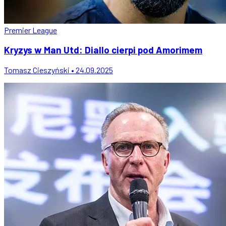
Premier League
Kryzys w Man Utd: Diallo cierpi pod Amorimem
Tomasz Cieszyński • 24.09.2025