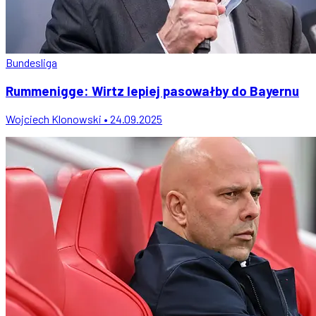
Bundesliga
Rummenigge: Wirtz lepiej pasowałby do Bayernu
Wojciech Klonowski • 24.09.2025