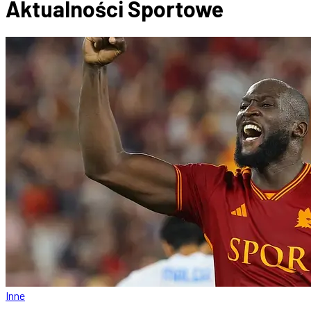
Aktualności
Sportowe
Inne