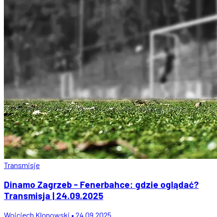
Transmisje
Dinamo Zagrzeb - Fenerbahce: gdzie oglądać?
Transmisja | 24.09.2025
Wojciech Klonowski • 24.09.2025