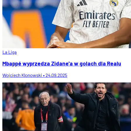
La Liga
Mbappé wyprzedza Zidane'a w golach dla Realu
Wojciech Klonowski • 24.09.2025