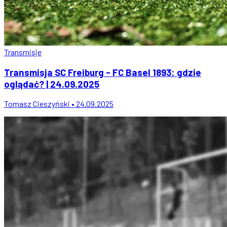
Transmisje
Transmisja SC Freiburg - FC Basel 1893: gdzie
oglądać? | 24.09.2025
Tomasz Cieszyński • 24.09.2025