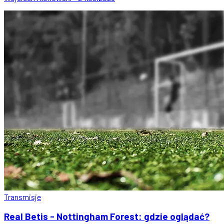
Transmisje
Real Betis - Nottingham Forest: gdzie oglądać?