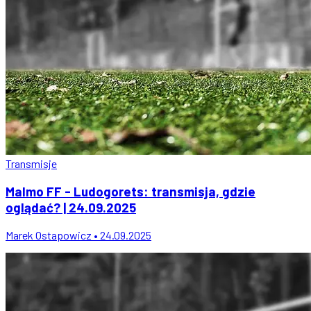
Transmisje
Malmo FF - Ludogorets: transmisja, gdzie
oglądać? | 24.09.2025
Marek Ostapowicz • 24.09.2025