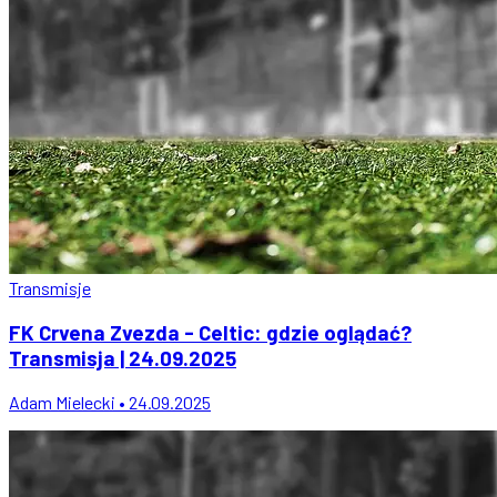
Transmisje
FK Crvena Zvezda - Celtic: gdzie oglądać?
Transmisja | 24.09.2025
Adam Mielecki • 24.09.2025