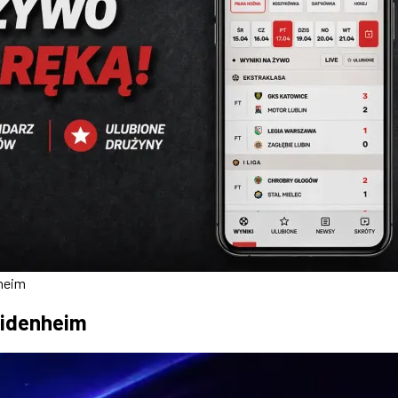
nheim
eidenheim