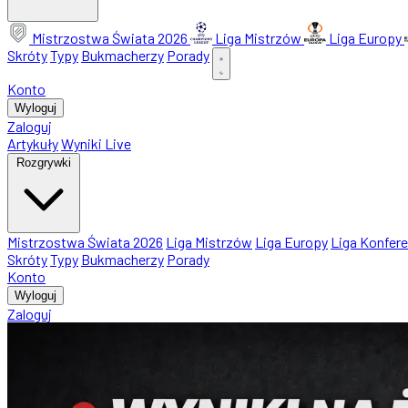
Mistrzostwa Świata 2026
Liga Mistrzów
Liga Europy
Skróty
Typy
Bukmacherzy
Porady
Konto
Wyloguj
Zaloguj
Artykuły
Wyniki Live
Rozgrywki
Mistrzostwa Świata 2026
Liga Mistrzów
Liga Europy
Liga Konfere
Skróty
Typy
Bukmacherzy
Porady
Konto
Wyloguj
Zaloguj