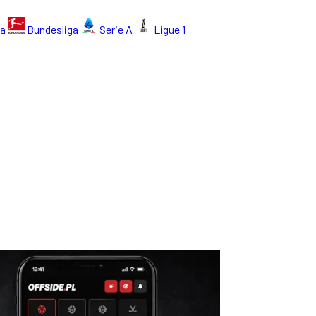
ga
Bundesliga
Serie A
Ligue 1