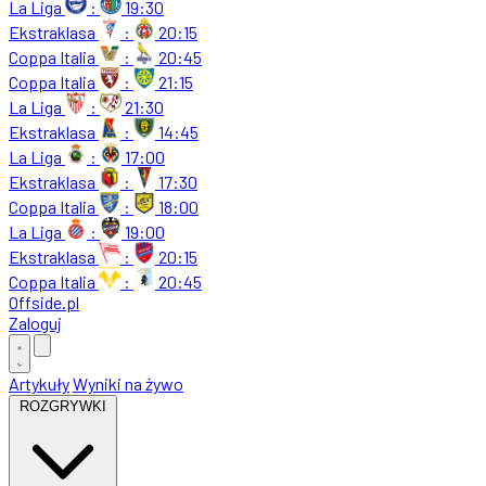
La Liga
:
19:30
Ekstraklasa
:
20:15
Coppa Italia
:
20:45
Coppa Italia
:
21:15
La Liga
:
21:30
Ekstraklasa
:
14:45
La Liga
:
17:00
Ekstraklasa
:
17:30
Coppa Italia
:
18:00
La Liga
:
19:00
Ekstraklasa
:
20:15
Coppa Italia
:
20:45
Offside
.
pl
Zaloguj
Artykuły
Wyniki na żywo
ROZGRYWKI