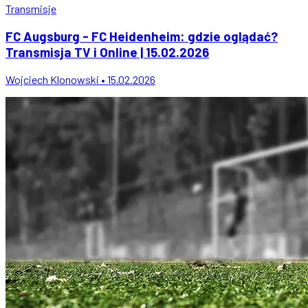
Transmisje
FC Augsburg - FC Heidenheim: gdzie oglądać?
Transmisja TV i Online | 15.02.2026
Wojciech Klonowski • 15.02.2026