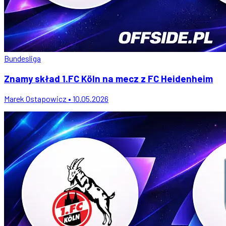
Bundesliga
Znamy skład 1.FC Köln na mecz z FC Heidenheim
Marek Ostapowicz • 10.05.2026