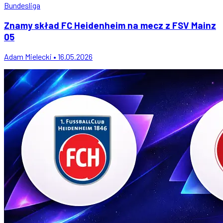
Bundesliga
Znamy skład FC Heidenheim na mecz z FSV Mainz
05
Adam Mielecki • 16.05.2026