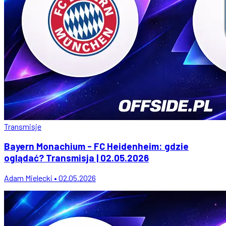
Transmisje
Bayern Monachium - FC Heidenheim: gdzie
oglądać? Transmisja | 02.05.2026
Adam Mielecki • 02.05.2026