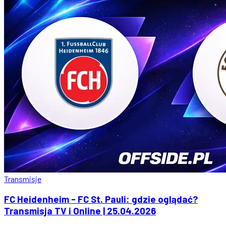
Transmisje
FC Heidenheim - FC St. Pauli: gdzie oglądać?
Transmisja TV i Online | 25.04.2026