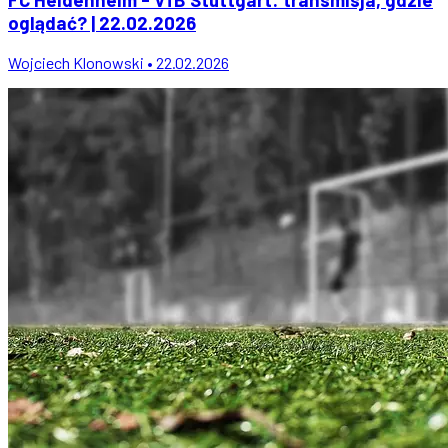
oglądać? | 22.02.2026
Wojciech Klonowski • 22.02.2026