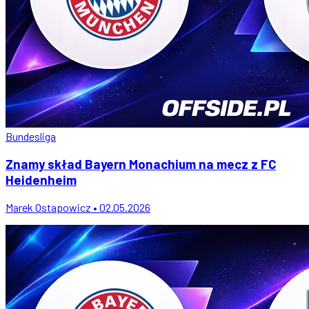
Bundesliga
Znamy skład Bayern Monachium na mecz z FC
Heidenheim
Marek Ostapowicz • 02.05.2026