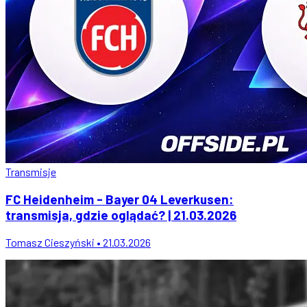
Transmisje
FC Heidenheim - Bayer 04 Leverkusen:
transmisja, gdzie oglądać? | 21.03.2026
Tomasz Cieszyński • 21.03.2026