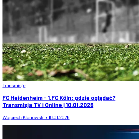
Transmisje
FC Heidenheim - 1.FC Köln: gdzie oglądać?
Transmisja TV i Online | 10.01.2026
Wojciech Klonowski • 10.01.2026