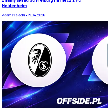
Heidenheim
Adam Mielecki • 19.04.2026