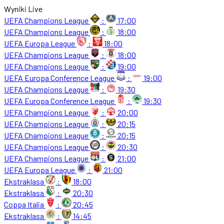
Wyniki Live
UEFA Champions League
:
17:00
UEFA Champions League
:
18:00
UEFA Europa League
:
18:00
UEFA Champions League
:
18:00
UEFA Champions League
:
19:00
UEFA Europa Conference League
:
19:00
UEFA Champions League
:
19:30
UEFA Europa Conference League
:
19:30
UEFA Champions League
:
20:00
UEFA Champions League
:
20:15
UEFA Champions League
:
20:15
UEFA Champions League
:
20:30
UEFA Champions League
:
21:00
UEFA Europa League
:
21:00
Ekstraklasa
:
18:00
Ekstraklasa
:
20:30
Coppa Italia
:
20:45
Ekstraklasa
:
14:45