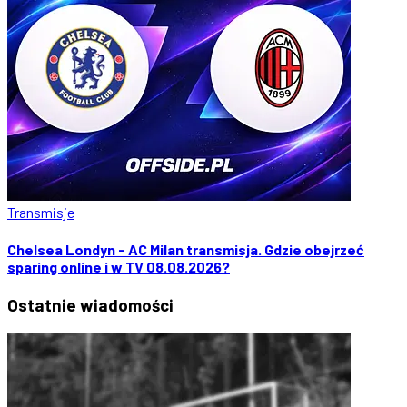
Transmisje
Chelsea Londyn - AC Milan transmisja. Gdzie obejrzeć
sparing online i w TV 08.08.2026?
Ostatnie
wiadomości