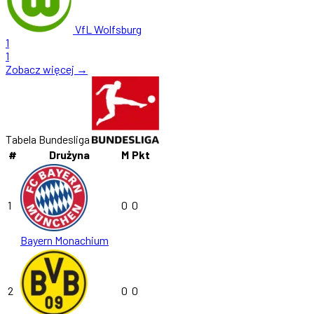
VfL Wolfsburg
1
1
Zobacz więcej →
Tabela Bundesliga
#
Drużyna
M
Pkt
1
0
0
Bayern Monachium
2
0
0