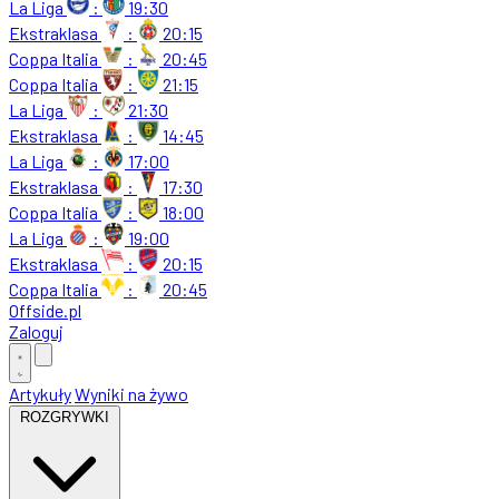
La Liga
:
19:30
Ekstraklasa
:
20:15
Coppa Italia
:
20:45
Coppa Italia
:
21:15
La Liga
:
21:30
Ekstraklasa
:
14:45
La Liga
:
17:00
Ekstraklasa
:
17:30
Coppa Italia
:
18:00
La Liga
:
19:00
Ekstraklasa
:
20:15
Coppa Italia
:
20:45
Offside
.
pl
Zaloguj
Artykuły
Wyniki na żywo
ROZGRYWKI