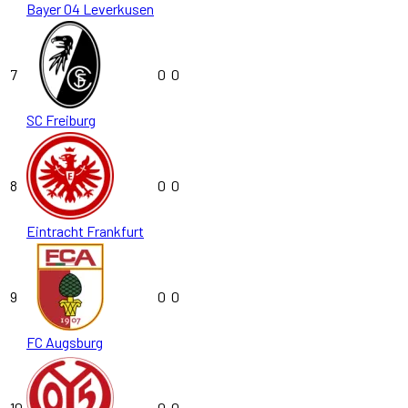
Bayer 04 Leverkusen
7
0
0
SC Freiburg
8
0
0
Eintracht Frankfurt
9
0
0
FC Augsburg
10
0
0