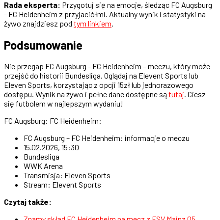
Rada eksperta:
Przygotuj się na emocje, śledząc FC Augsburg
- FC Heidenheim z przyjaciółmi. Aktualny wynik i statystyki na
żywo znajdziesz pod
tym linkiem
.
Podsumowanie
Nie przegap FC Augsburg - FC Heidenheim – meczu, który może
przejść do historii Bundesliga. Oglądaj na Elevent Sports lub
Eleven Sports, korzystając z opcji 15zł lub jednorazowego
dostępu. Wynik na żywo i pełne dane dostępne są
tutaj
. Ciesz
się futbolem w najlepszym wydaniu!
FC Augsburg: FC Heidenheim:
FC Augsburg – FC Heidenheim: informacje o meczu
15.02.2026, 15:30
Bundesliga
WWK Arena
Transmisja: Eleven Sports
Stream: Elevent Sports
Czytaj także:
Znamy skład FC Heidenheim na mecz z FSV Mainz 05