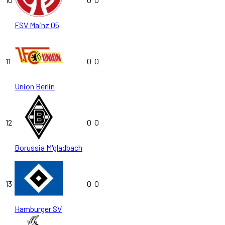
FSV Mainz 05
11
0
0
Union Berlin
12
0
0
Borussia M'gladbach
13
0
0
Hamburger SV