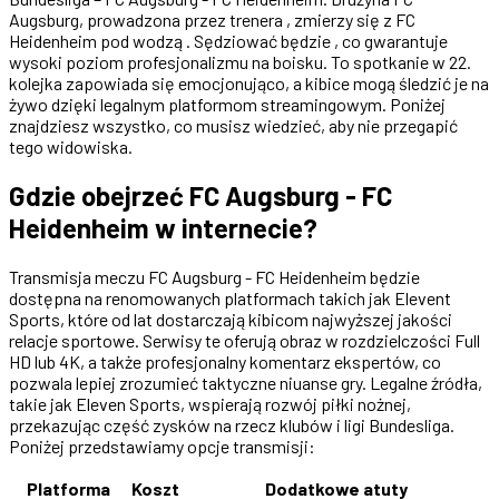
Augsburg, prowadzona przez trenera , zmierzy się z FC
Heidenheim pod wodzą . Sędziować będzie , co gwarantuje
wysoki poziom profesjonalizmu na boisku. To spotkanie w 22.
kolejka zapowiada się emocjonująco, a kibice mogą śledzić je na
żywo dzięki legalnym platformom streamingowym. Poniżej
znajdziesz wszystko, co musisz wiedzieć, aby nie przegapić
tego widowiska.
Gdzie obejrzeć FC Augsburg - FC
Heidenheim w internecie?
Transmisja meczu FC Augsburg - FC Heidenheim będzie
dostępna na renomowanych platformach takich jak Elevent
Sports, które od lat dostarczają kibicom najwyższej jakości
relacje sportowe. Serwisy te oferują obraz w rozdzielczości Full
HD lub 4K, a także profesjonalny komentarz ekspertów, co
pozwala lepiej zrozumieć taktyczne niuanse gry. Legalne źródła,
takie jak Eleven Sports, wspierają rozwój piłki nożnej,
przekazując część zysków na rzecz klubów i ligi Bundesliga.
Poniżej przedstawiamy opcje transmisji:
Platforma
Koszt
Dodatkowe atuty