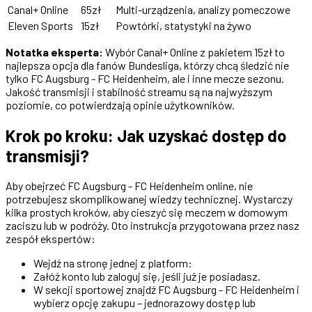
Canal+ Online
65zł
Multi-urządzenia, analizy pomeczowe
Eleven Sports
15zł
Powtórki, statystyki na żywo
Notatka eksperta:
Wybór Canal+ Online z pakietem 15zł to
najlepsza opcja dla fanów Bundesliga, którzy chcą śledzić nie
tylko FC Augsburg - FC Heidenheim, ale i inne mecze sezonu.
Jakość transmisji i stabilność streamu są na najwyższym
poziomie, co potwierdzają opinie użytkowników.
Krok po kroku: Jak uzyskać dostęp do
transmisji?
Aby obejrzeć FC Augsburg - FC Heidenheim online, nie
potrzebujesz skomplikowanej wiedzy technicznej. Wystarczy
kilka prostych kroków, aby cieszyć się meczem w domowym
zaciszu lub w podróży. Oto instrukcja przygotowana przez nasz
zespół ekspertów:
Wejdź na stronę jednej z platform:
Załóż konto lub zaloguj się, jeśli już je posiadasz.
W sekcji sportowej znajdź FC Augsburg - FC Heidenheim i
wybierz opcję zakupu – jednorazowy dostęp lub