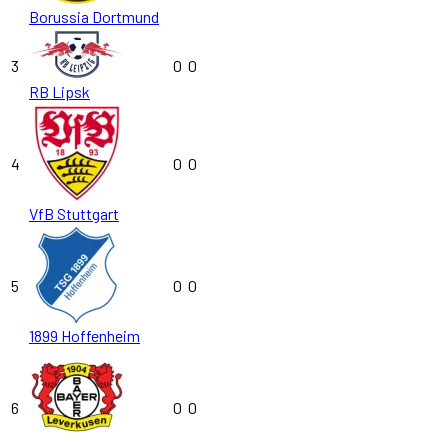
Borussia Dortmund
3
0
0
RB Lipsk
4
0
0
VfB Stuttgart
5
0
0
1899 Hoffenheim
6
0
0