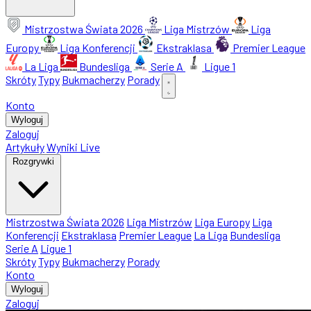
Mistrzostwa Świata 2026
Liga Mistrzów
Liga
Europy
Liga Konferencji
Ekstraklasa
Premier League
La Liga
Bundesliga
Serie A
Ligue 1
Skróty
Typy
Bukmacherzy
Porady
Konto
Wyloguj
Zaloguj
Artykuły
Wyniki Live
Rozgrywki
Mistrzostwa Świata 2026
Liga Mistrzów
Liga Europy
Liga
Konferencji
Ekstraklasa
Premier League
La Liga
Bundesliga
Serie A
Ligue 1
Skróty
Typy
Bukmacherzy
Porady
Konto
Wyloguj
Zaloguj