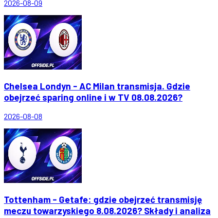
2026-08-09
Chelsea Londyn - AC Milan transmisja. Gdzie
obejrzeć sparing online i w TV 08.08.2026?
2026-08-08
Tottenham - Getafe: gdzie obejrzeć transmisję
meczu towarzyskiego 8.08.2026? Składy i analiza