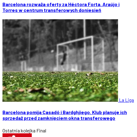
Barcelona rozważa oferty za Héctora Forta. Araújo i
Torres w centrum transferowych doniesień
La Liga
Barcelona pomija Casadó i Bardghjiego. Klub planuje ich
sprzedaż przed zamknięciem okna transferowego
Ostatnia kolejka
Final