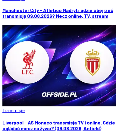
Manchester City - Atletico Madryt: gdzie obejrzeć
transmisję 09.08.2026? Mecz online, TV, stream
Transmisje
Liverpool - AS Monaco transmisja TV i online. Gdzie
oglądać mecz na żywo? (09.08.2026, Anfield)