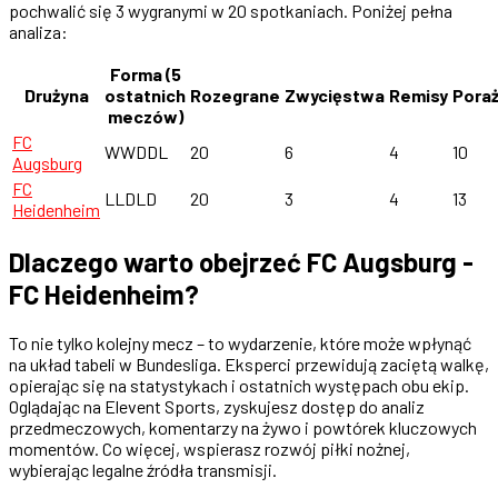
pochwalić się 3 wygranymi w 20 spotkaniach. Poniżej pełna
analiza:
Forma (5
Drużyna
ostatnich
Rozegrane
Zwycięstwa
Remisy
Poraż
meczów)
FC
WWDDL
20
6
4
10
Augsburg
FC
LLDLD
20
3
4
13
Heidenheim
Dlaczego warto obejrzeć FC Augsburg -
FC Heidenheim?
To nie tylko kolejny mecz – to wydarzenie, które może wpłynąć
na układ tabeli w Bundesliga. Eksperci przewidują zaciętą walkę,
opierając się na statystykach i ostatnich występach obu ekip.
Oglądając na Elevent Sports, zyskujesz dostęp do analiz
przedmeczowych, komentarzy na żywo i powtórek kluczowych
momentów. Co więcej, wspierasz rozwój piłki nożnej,
wybierając legalne źródła transmisji.