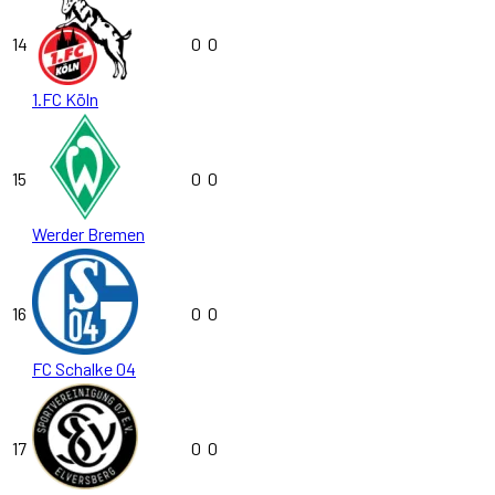
14
0
0
1.FC Köln
15
0
0
Werder Bremen
16
0
0
FC Schalke 04
17
0
0