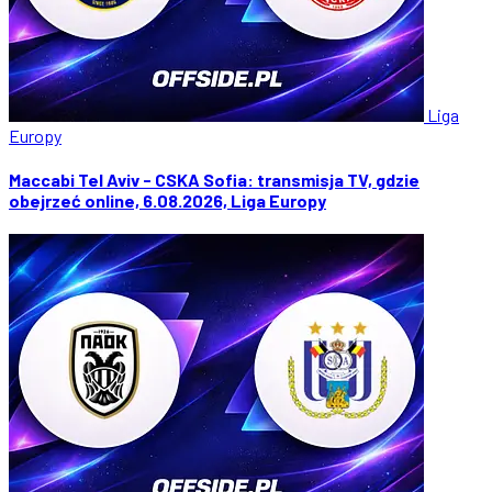
Liga
Europy
Maccabi Tel Aviv - CSKA Sofia: transmisja TV, gdzie
obejrzeć online, 6.08.2026, Liga Europy