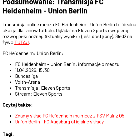
Podsumowanie: Transmisja FC
Heidenheim - Union Berlin
Transmisja online meczu FC Heidenheim - Union Berlin to idealna
okazja dla fanów futbolu. Oglądaj na Eleven Sports i wspieraj
rozwój piłki nożnej. Aktualny wynik: : (jeśli dostępny). Śledź na
żywo
TUTAJ
.
FC Heidenheim: Union Berlin:
FC Heidenheim – Union Berlin: informacje o meczu
11.04.2026, 15:30
Bundesliga
Voith-Arena
Transmisja: Eleven Sports
Stream: Eleven Sports
Czytaj także:
Znamy skład FC Heidenheim na mecz z FSV Mainz 05
Union Berlin - FC Augsburg oficjalne składy
Tagi: