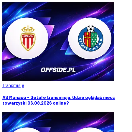
Transmisje
AS Monaco - Getafe transmisja. Gdzie oglądać mecz
towarzyski 06.08.2026 online?