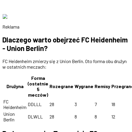
Reklama
Dlaczego warto obejrzeć FC Heidenheim
- Union Berlin?
FC Heidenheim zmierzy się z Union Berlin. Oto forma obu drużyn
w ostatnich meczach:
Forma
(ostatnie
Drużyna
Rozegrane
Wygrane
Remisy
Przegran
5
meczów)
FC
DDLLL
28
3
7
18
Heidenheim
Union
DLWLL
28
8
8
12
Berlin