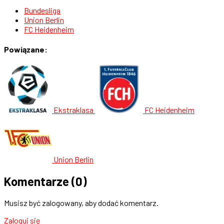
Bundesliga
Union Berlin
FC Heidenheim
Powiązane:
Ekstraklasa
FC Heidenheim
Union Berlin
Komentarze
(0)
Musisz być zalogowany, aby dodać komentarz.
Zaloguj się