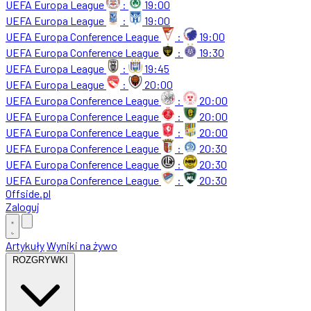
UEFA Europa League
:
19:00
UEFA Europa League
:
19:00
UEFA Europa Conference League
:
19:00
UEFA Europa Conference League
:
19:30
UEFA Europa League
:
19:45
UEFA Europa League
:
20:00
UEFA Europa Conference League
:
20:00
UEFA Europa Conference League
:
20:00
UEFA Europa Conference League
:
20:00
UEFA Europa Conference League
:
20:30
UEFA Europa Conference League
:
20:30
UEFA Europa Conference League
:
20:30
Offside
.
pl
Zaloguj
Artykuły
Wyniki na żywo
ROZGRYWKI