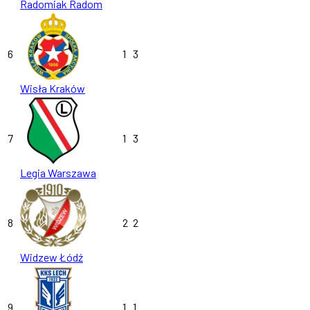
Radomiak Radom
6
1
3
Wisła Kraków
7
1
3
Legia Warszawa
8
2
2
Widzew Łódź
9
1
1