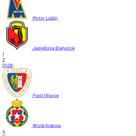
Motor Lublin
Jagiellonia Białystok
1
2
01.08
Piast Gliwice
Wisła Kraków
4