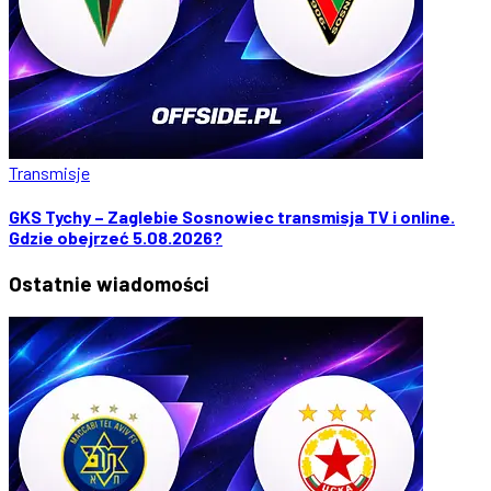
Transmisje
GKS Tychy – Zaglebie Sosnowiec transmisja TV i online.
Gdzie obejrzeć 5.08.2026?
Ostatnie
wiadomości