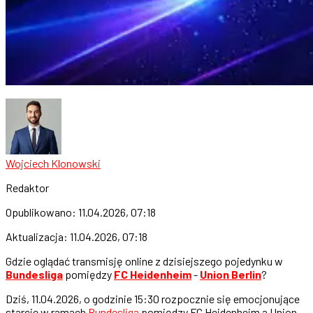
Wojciech Klonowski
Redaktor
Opublikowano:
11.04.2026, 07:18
Aktualizacja:
11.04.2026, 07:18
Gdzie oglądać transmisję online z dzisiejszego pojedynku w
Bundesliga
pomiędzy
FC Heidenheim
-
Union Berlin
?
Dziś, 11.04.2026, o godzinie 15:30 rozpocznie się emocjonujące
starcie w ramach
Bundesliga
pomiędzy FC Heidenheim a Union