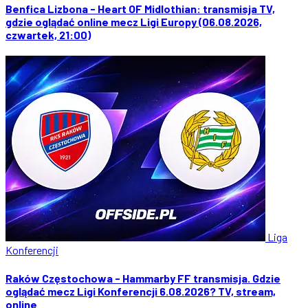
Benfica Lizbona - Heart OF Midlothian: transmisja TV,
gdzie oglądać online mecz Ligi Europy (06.08.2026,
czwartek, 21:00)
Liga
Konferencji
Raków Częstochowa - Hammarby FF transmisja. Gdzie
oglądać mecz Ligi Konferencji 6.08.2026? TV, stream,
online