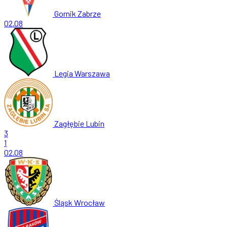
Gornik Zabrze
02.08
Legia Warszawa
Zagłębie Lubin
3
1
02.08
Śląsk Wrocław