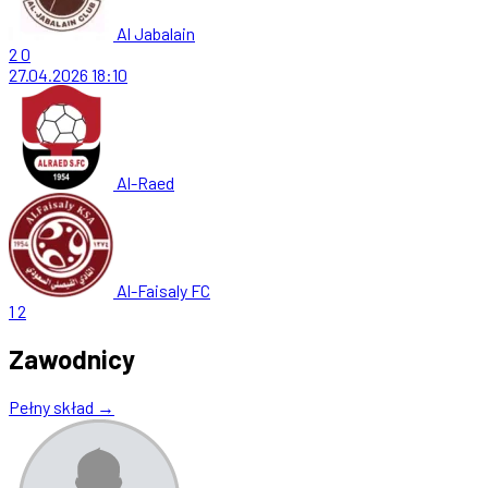
Al Jabalain
2
0
27.04.2026
18:10
Al-Raed
Al-Faisaly FC
1
2
Zawodnicy
Pełny skład →