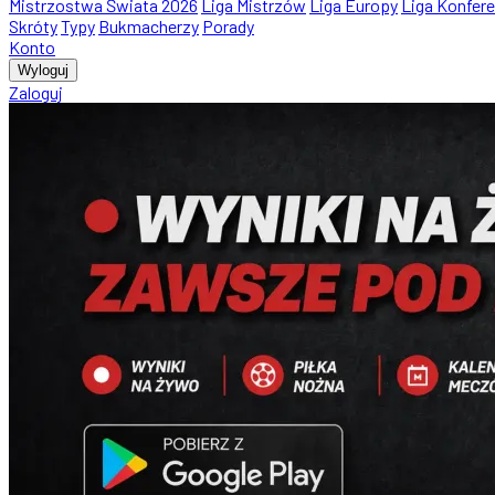
Mistrzostwa Świata 2026
Liga Mistrzów
Liga Europy
Liga Konfere
Skróty
Typy
Bukmacherzy
Porady
Konto
Wyloguj
Zaloguj