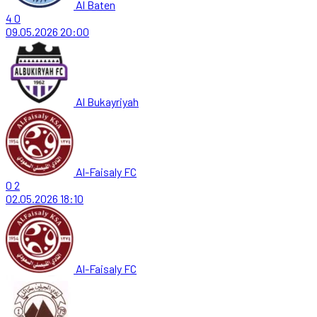
Al Baten
4
0
09.05.2026
20:00
Al Bukayriyah
Al-Faisaly FC
0
2
02.05.2026
18:10
Al-Faisaly FC