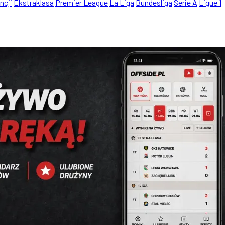
ncji
Ekstraklasa
Premier League
La Liga
Bundesliga
Serie A
Ligue 1