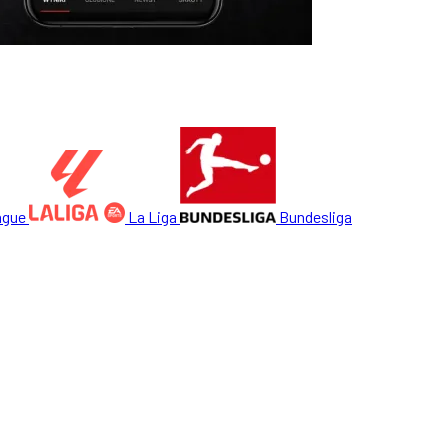
ague
La Liga
Bundesliga