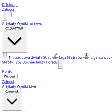
Offside
.
pl
Zaloguj
Artykuły
Wyniki na żywo
ROZGRYWKI
Mistrzostwa Świata 2026
Liga Mistrzów
Liga Europy
Skróty
Typy
Bukmacherzy
Porady
Konto
Wyloguj
Zaloguj
Artykuły
Wyniki Live
Rozgrywki