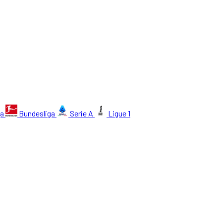
ga
Bundesliga
Serie A
Ligue 1