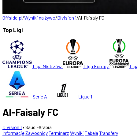
Offside.pl
/
Wyniki na żywo
/
Division 1
/
Al-Faisaly FC
Top Ligi
Liga Mistrzów
Liga Europy
Lig
Serie A
Ligue 1
Al-Faisaly FC
Division 1
• Saudi-Arabia
Informacje
Zawodnicy
Terminarz
Wyniki
Tabela
Transfery