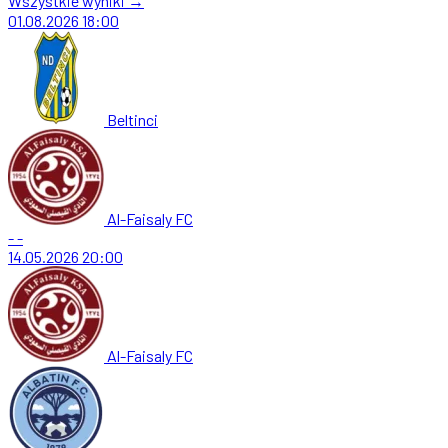
Wszystkie wyniki →
01.08.2026
18:00
Beltinci
Al-Faisaly FC
-
-
14.05.2026
20:00
Al-Faisaly FC