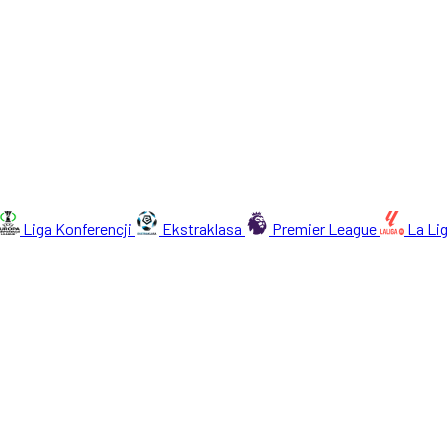
Liga Konferencji
Ekstraklasa
Premier League
La Li