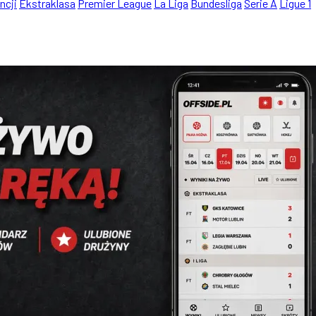
ncji
Ekstraklasa
Premier League
La Liga
Bundesliga
Serie A
Ligue 1