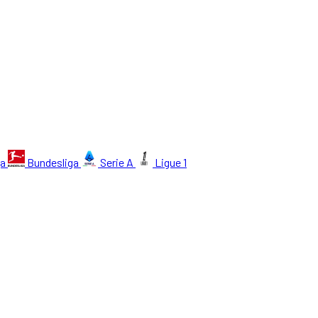
ga
Bundesliga
Serie A
Ligue 1