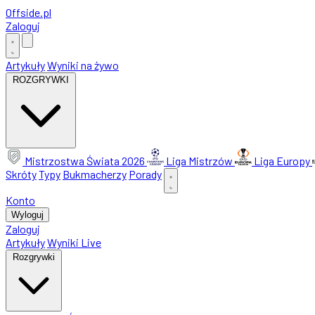
Offside
.
pl
Zaloguj
Artykuły
Wyniki na żywo
ROZGRYWKI
Mistrzostwa Świata 2026
Liga Mistrzów
Liga Europy
Skróty
Typy
Bukmacherzy
Porady
Konto
Wyloguj
Zaloguj
Artykuły
Wyniki Live
Rozgrywki