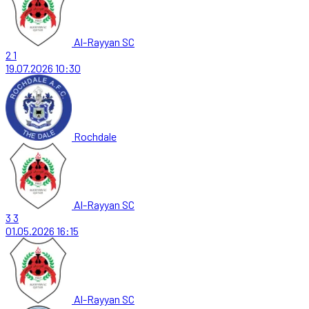
Al-Rayyan SC
2
1
19.07.2026
10:30
Rochdale
Al-Rayyan SC
3
3
01.05.2026
16:15
Al-Rayyan SC