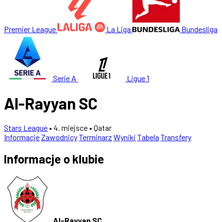
Premier League
La Liga
Bundesliga
Serie A
Ligue 1
Al-Rayyan SC
Stars League
• 4. miejsce
• Qatar
Informacje
Zawodnicy
Terminarz
Wyniki
Tabela
Transfery
Informacje o klubie
Al-Rayyan SC