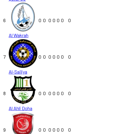
6
0
0
0
0
0
0
0
Al Wakrah
7
0
0
0
0
0
0
0
Al-Sailiya
8
0
0
0
0
0
0
0
Al Ahli Doha
9
0
0
0
0
0
0
0