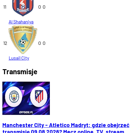
11
0
0
Al Shahaniya
12
0
0
Lusail City
Transmisje
Manchester City - Atletico Madryt: gdzie obejrzeć
transmisję 09.08.2026? Mecz online, TV, stream