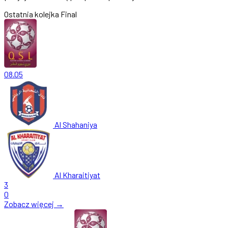
Ostatnia kolejka
Final
08.05
Al Shahaniya
Al Kharaitiyat
3
0
Zobacz więcej →