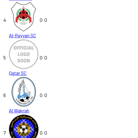
4
0
0
Al-Rayyan SC
5
0
0
Qatar SC
6
0
0
Al Wakrah
7
0
0