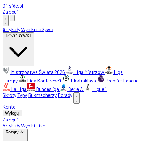
Offside
.
pl
Zaloguj
Artykuły
Wyniki na żywo
ROZGRYWKI
Mistrzostwa Świata 2026
Liga Mistrzów
Liga
Europy
Liga Konferencji
Ekstraklasa
Premier League
La Liga
Bundesliga
Serie A
Ligue 1
Skróty
Typy
Bukmacherzy
Porady
Konto
Wyloguj
Zaloguj
Artykuły
Wyniki Live
Rozgrywki