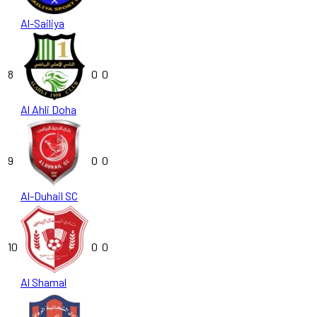
Al-Sailiya
8
0
0
Al Ahli Doha
9
0
0
Al-Duhail SC
10
0
0
Al Shamal