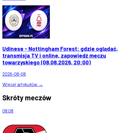
Udinese - Nottingham Forest: gdzie oglądać,
transmisja TV i online, zapowiedź meczu
towarzyskiego (08.08.2026, 20:00)
2026-08-08
Więcej artykułów →
Skróty meczów
08.08