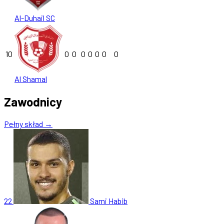
Al-Duhail SC
10
0
0
0
0
0
0
0
Al Shamal
Zawodnicy
Pełny skład →
22
Sami Habib