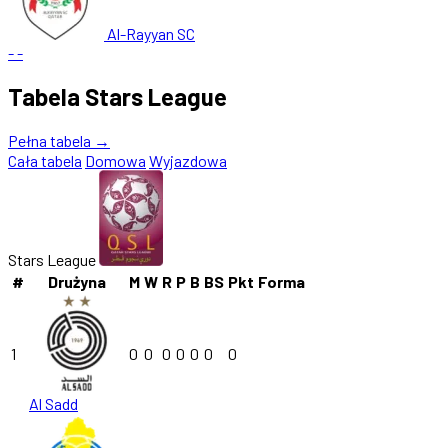
Al-Rayyan SC
-
-
Tabela Stars League
Pełna tabela →
Cała tabela
Domowa
Wyjazdowa
Stars League
#
Drużyna
M
W
R
P
B
BS
Pkt
Forma
1
0
0
0
0
0
0
0
Al Sadd