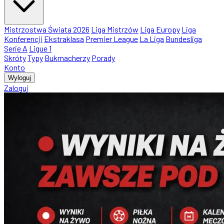
Mistrzostwa Świata 2026
Liga Mistrzów
Liga Europy
Liga
Konferencji
Ekstraklasa
Premier League
La Liga
Bundesliga
Serie A
Ligue 1
Skróty
Typy
Bukmacherzy
Porady
Konto
Wyloguj
Zaloguj