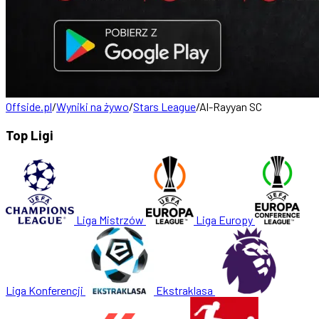
Offside.pl
/
Wyniki na żywo
/
Stars League
/
Al-Rayyan SC
Top Ligi
Liga Mistrzów
Liga Europy
Liga Konferencji
Ekstraklasa