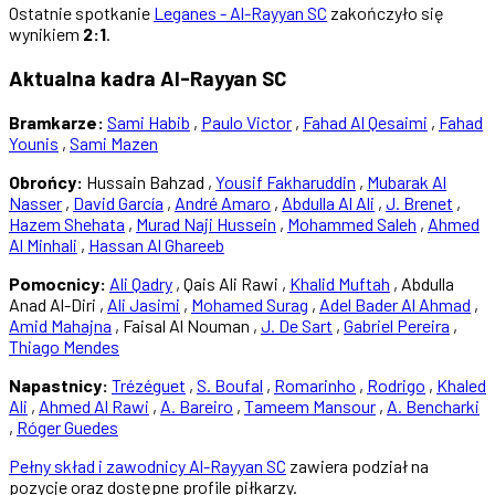
Ostatnie spotkanie
Leganes - Al-Rayyan SC
zakończyło się
wynikiem
2:1
.
Aktualna kadra Al-Rayyan SC
Bramkarze:
Sami Habib
,
Paulo Victor
,
Fahad Al Qesaimi
,
Fahad
Younis
,
Sami Mazen
Obrońcy:
Hussain Bahzad ,
Yousif Fakharuddin
,
Mubarak Al
Nasser
,
David García
,
André Amaro
,
Abdulla Al Ali
,
J. Brenet
,
Hazem Shehata
,
Murad Naji Hussein
,
Mohammed Saleh
,
Ahmed
Al Minhali
,
Hassan Al Ghareeb
Pomocnicy:
Ali Qadry
, Qais Ali Rawi ,
Khalid Muftah
, Abdulla
Anad Al-Diri ,
Ali Jasimi
,
Mohamed Surag
,
Adel Bader Al Ahmad
,
Amid Mahajna
, Faisal Al Nouman ,
J. De Sart
,
Gabriel Pereira
,
Thiago Mendes
Napastnicy:
Trézéguet
,
S. Boufal
,
Romarinho
,
Rodrigo
,
Khaled
Ali
,
Ahmed Al Rawi
,
A. Bareiro
,
Tameem Mansour
,
A. Bencharki
,
Róger Guedes
Pełny skład i zawodnicy Al-Rayyan SC
zawiera podział na
pozycje oraz dostępne profile piłkarzy.