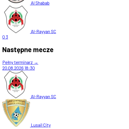
Al Shabab
Al-Rayyan SC
0
3
Następne mecze
Pełny terminarz →
20.08.2026
18:30
Al-Rayyan SC
Lusail City