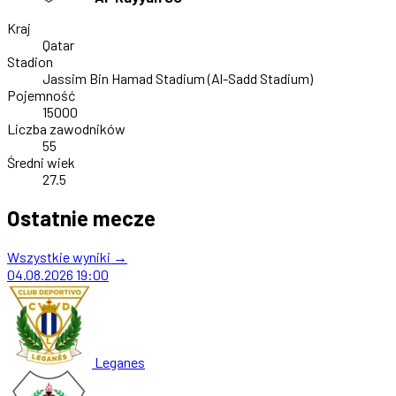
Kraj
Qatar
Stadion
Jassim Bin Hamad Stadium (Al-Sadd Stadium)
Pojemność
15000
Liczba zawodników
55
Średni wiek
27.5
Ostatnie mecze
Wszystkie wyniki →
04.08.2026
19:00
Leganes