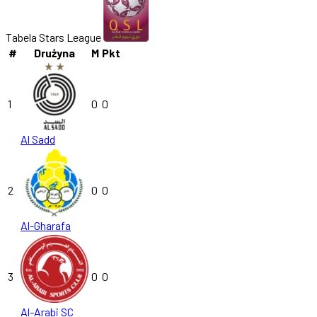
Tabela Stars League
#
Drużyna
M
Pkt
1
0
0
Al Sadd
2
0
0
Al-Gharafa
3
0
0
Al-Arabi SC