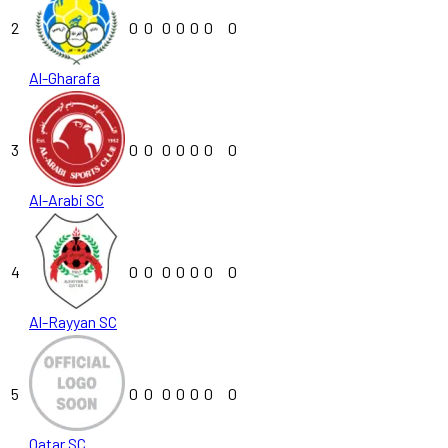
2
0
0
0
0
0
0
0
Al-Gharafa
3
0
0
0
0
0
0
0
Al-Arabi SC
4
0
0
0
0
0
0
0
Al-Rayyan SC
5
0
0
0
0
0
0
0
Qatar SC