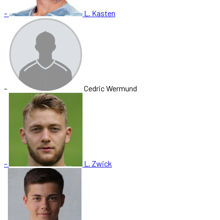
–
L. Kasten
–
Cedric Wermund
–
L. Zwick