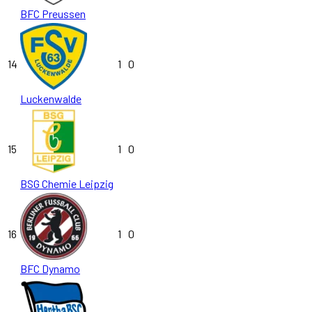
BFC Preussen
14
1
0
Luckenwalde
15
1
0
BSG Chemie Leipzig
16
1
0
BFC Dynamo