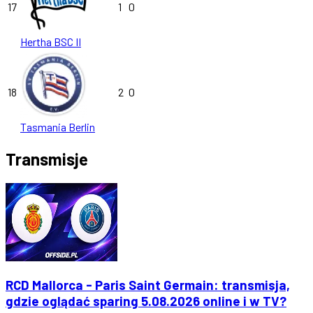
17
1
0
Hertha BSC II
18
2
0
Tasmania Berlin
Transmisje
RCD Mallorca - Paris Saint Germain: transmisja,
gdzie oglądać sparing 5.08.2026 online i w TV?