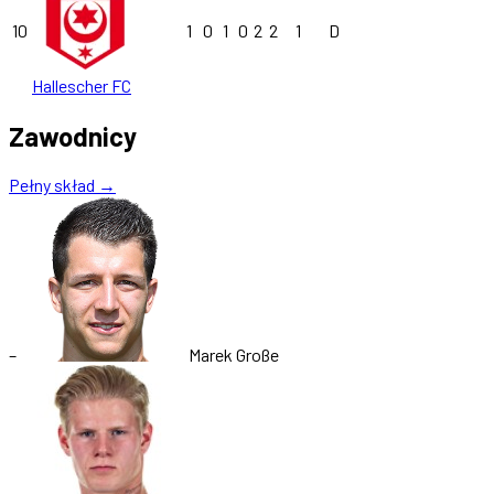
10
1
0
1
0
2
2
1
D
Hallescher FC
Zawodnicy
Pełny skład →
–
Marek Große