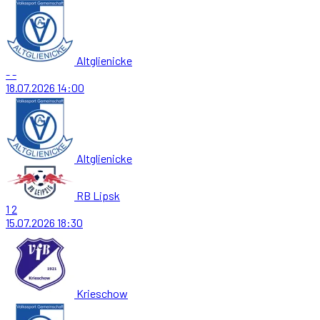
Altglienicke
-
-
18.07.2026
14:00
Altglienicke
RB Lipsk
1
2
15.07.2026
18:30
Krieschow