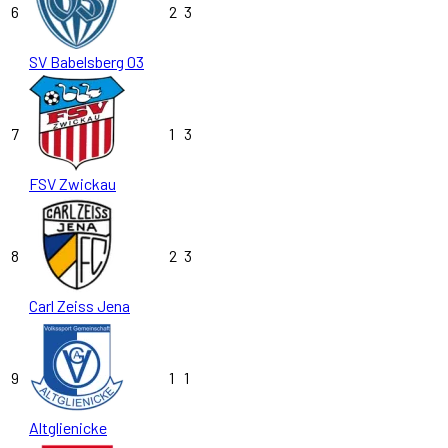
6
2
3
SV Babelsberg 03
7
1
3
FSV Zwickau
8
2
3
Carl Zeiss Jena
9
1
1
Altglienicke