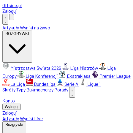
Offside
.
pl
Zaloguj
Artykuły
Wyniki na żywo
ROZGRYWKI
Mistrzostwa Świata 2026
Liga Mistrzów
Liga
Europy
Liga Konferencji
Ekstraklasa
Premier League
La Liga
Bundesliga
Serie A
Ligue 1
Skróty
Typy
Bukmacherzy
Porady
Konto
Wyloguj
Zaloguj
Artykuły
Wyniki Live
Rozgrywki