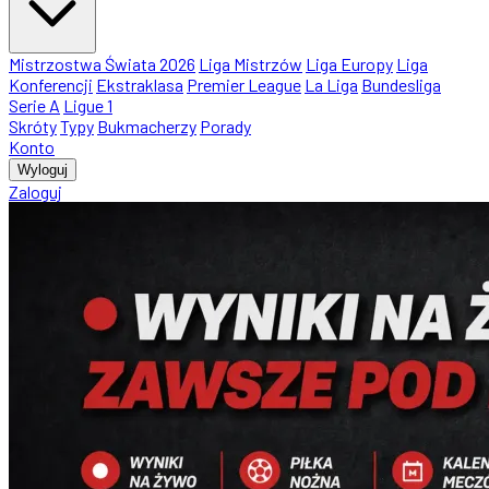
Mistrzostwa Świata 2026
Liga Mistrzów
Liga Europy
Liga
Konferencji
Ekstraklasa
Premier League
La Liga
Bundesliga
Serie A
Ligue 1
Skróty
Typy
Bukmacherzy
Porady
Konto
Wyloguj
Zaloguj