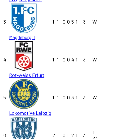
3
1
1
0
0
5
1
3
W
Magdeburg II
4
1
1
0
0
4
1
3
W
Rot-weiss Erfurt
5
1
1
0
0
3
1
3
W
Lokomotive Leipzig
L
6
2
1
0
1
2
1
3
W