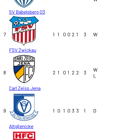
SV Babelsberg 03
7
1
1
0
0
2
1
3
W
FSV Zwickau
W
8
2
1
0
1
2
2
3
L
Carl Zeiss Jena
9
1
0
1
0
3
3
1
D
Altglienicke