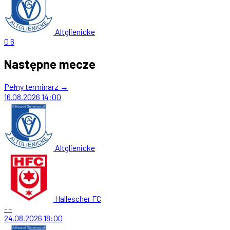
Altglienicke
0
6
Następne mecze
Pełny terminarz →
16.08.2026
14:00
Altglienicke
Hallescher FC
-
-
24.08.2026
18:00