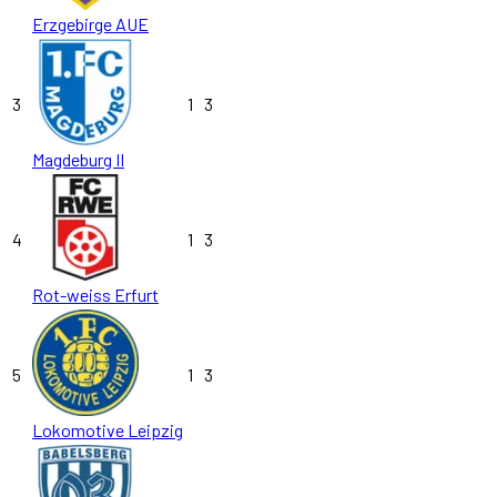
Erzgebirge AUE
3
1
3
Magdeburg II
4
1
3
Rot-weiss Erfurt
5
1
3
Lokomotive Leipzig