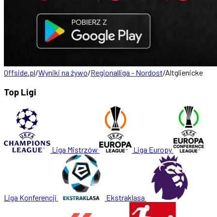
Offside.pl
/
Wyniki na żywo
/
Regionalliga - Nordost
/
Altglienicke
Top Ligi
Liga Mistrzów
Liga Europy
Liga Konferencji
Ekstraklasa