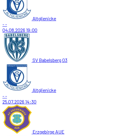
Altglienicke
-
-
04.08.2026
19:00
SV Babelsberg 03
Altglienicke
-
-
25.07.2026
14:30
Erzgebirge AUE