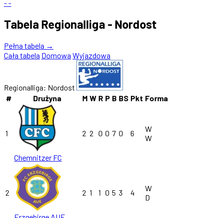
-
-
Tabela Regionalliga - Nordost
Pełna tabela →
Cała tabela
Domowa
Wyjazdowa
Regionalliga: Nordost
#
Drużyna
M
W
R
P
B
BS
Pkt
Forma
W
1
2
2
0
0
7
0
6
W
Chemnitzer FC
W
2
2
1
1
0
5
3
4
D
Erzgebirge AUE