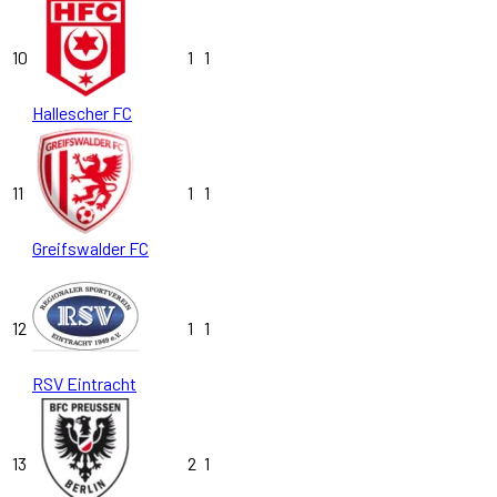
10
1
1
Hallescher FC
11
1
1
Greifswalder FC
12
1
1
RSV Eintracht
13
2
1