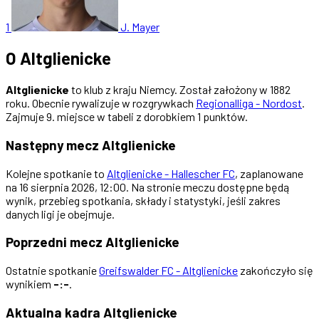
1
J. Mayer
O Altglienicke
Altglienicke
to klub z kraju Niemcy. Został założony w 1882
roku. Obecnie rywalizuje w rozgrywkach
Regionalliga - Nordost
.
Zajmuje 9. miejsce w tabeli z dorobkiem 1 punktów.
Następny mecz Altglienicke
Kolejne spotkanie to
Altglienicke - Hallescher FC
, zaplanowane
na 16 sierpnia 2026, 12:00. Na stronie meczu dostępne będą
wynik, przebieg spotkania, składy i statystyki, jeśli zakres
danych ligi je obejmuje.
Poprzedni mecz Altglienicke
Ostatnie spotkanie
Greifswalder FC - Altglienicke
zakończyło się
wynikiem
-:-
.
Aktualna kadra Altglienicke