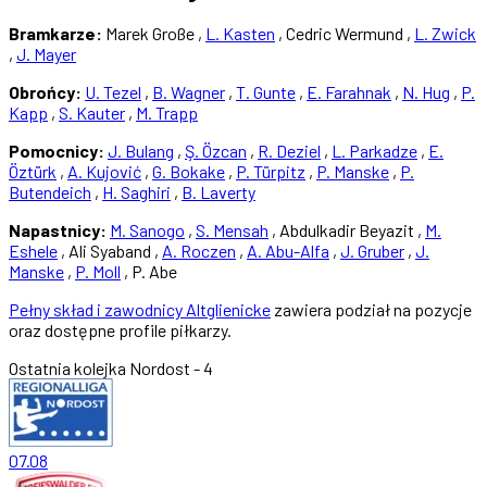
Bramkarze:
Marek Große ,
L. Kasten
, Cedric Wermund ,
L. Zwick
,
J. Mayer
Obrońcy:
U. Tezel
,
B. Wagner
,
T. Gunte
,
E. Farahnak
,
N. Hug
,
P.
Kapp
,
S. Kauter
,
M. Trapp
Pomocnicy:
J. Bulang
,
Ş. Özcan
,
R. Deziel
,
L. Parkadze
,
E.
Öztürk
,
A. Kujović
,
G. Bokake
,
P. Türpitz
,
P. Manske
,
P.
Butendeich
,
H. Saghiri
,
B. Laverty
Napastnicy:
M. Sanogo
,
S. Mensah
, Abdulkadir Beyazit ,
M.
Eshele
, Ali Syaband ,
A. Roczen
,
A. Abu-Alfa
,
J. Gruber
,
J.
Manske
,
P. Moll
, P. Abe
Pełny skład i zawodnicy Altglienicke
zawiera podział na pozycje
oraz dostępne profile piłkarzy.
Ostatnia kolejka
Nordost - 4
07.08