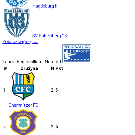
Magdeburg II
SV Babelsberg 03
Zobacz więcej →
Tabela Regionalliga - Nordost
#
Drużyna
M
Pkt
1
2
6
Chemnitzer FC
2
2
4