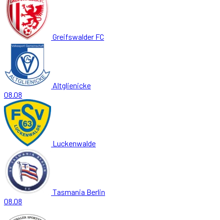
Greifswalder FC
Altglienicke
08.08
Luckenwalde
Tasmania Berlin
08.08