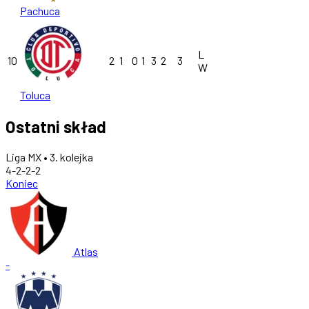
Pachuca
L
10
2
1
0
1
3
2
3
W
Toluca
Ostatni skład
Liga MX • 3. kolejka
4-2-2-2
Koniec
Atlas
-