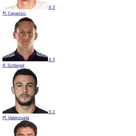
6.3
M. Capasso
6.3
R. Schlegel
6.2
M. Valenzuela