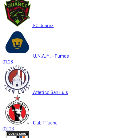
FC Juarez
U.N.A.M. - Pumas
01.08
Atletico San Luis
Club Tijuana
02.08