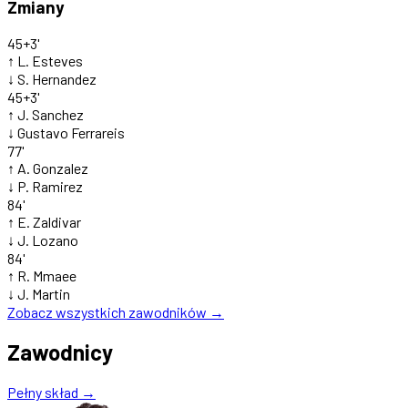
Zmiany
45+3'
↑
L. Esteves
↓
S. Hernandez
45+3'
↑
J. Sanchez
↓
Gustavo Ferrareis
77'
↑
A. Gonzalez
↓
P. Ramirez
84'
↑
E. Zaldivar
↓
J. Lozano
84'
↑
R. Mmaee
↓
J. Martin
Zobacz wszystkich zawodników →
Zawodnicy
Pełny skład →