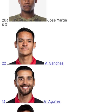
203
Jose Martin
6.3
22
A. Sánchez
13
G. Aguirre