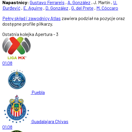
Napastnicy:
Gustavo Ferrareis
,
A. González
, J. Martín ,
U.
Đurđević
,
E. Aguirre
,
D. González
,
G. del Prete
,
M. Cóccaro
Pełny skład i zawodnicy Atlas
zawiera podział na pozycje oraz
dostępne profile piłkarzy.
Ostatnia kolejka
Apertura - 3
01.08
Puebla
Guadalajara Chivas
01.08