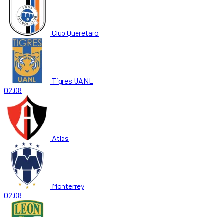
Club Queretaro
Tigres UANL
02.08
Atlas
Monterrey
02.08