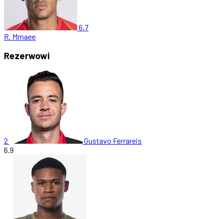
6.7
R. Mmaee
Rezerwowi
2
Gustavo Ferrareis
6.9