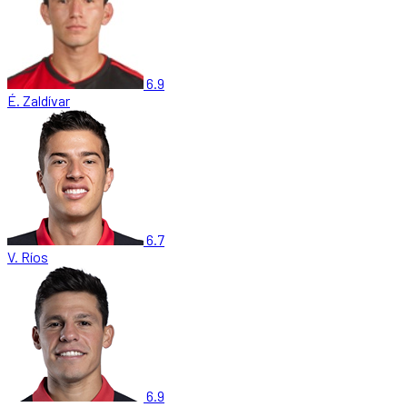
6.9
É. Zaldívar
6.7
V. Ríos
6.9