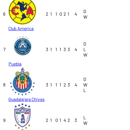
D
6
2
1
1
0
2
1
4
W
Club America
D
7
3
1
1
1
3
3
4
L
W
Puebla
D
8
3
1
1
1
2
3
4
W
L
Guadalajara Chivas
L
9
2
1
0
1
4
2
3
W