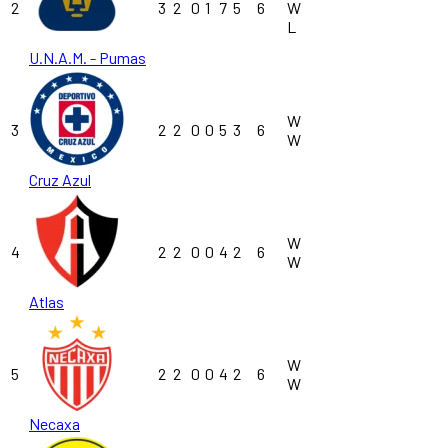
2
3
2
0
1
7
5
6
W
L
U.N.A.M. - Pumas
W
3
2
2
0
0
5
3
6
W
Cruz Azul
W
4
2
2
0
0
4
2
6
W
Atlas
W
5
2
2
0
0
4
2
6
W
Necaxa