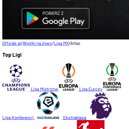
Offside.pl
/
Wyniki na żywo
/
Liga MX
/
Atlas
Top Ligi
Liga Mistrzów
Liga Europy
Liga Konferencji
Ekstraklasa