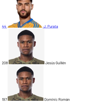
44
J. Purata
208
Jesús Guillén
197
Dominic Román