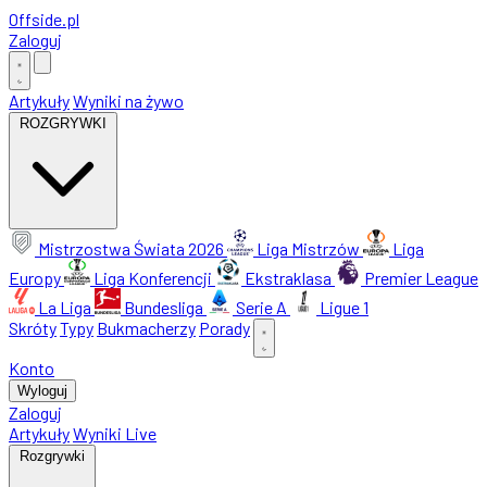
Offside
.
pl
Zaloguj
Artykuły
Wyniki na żywo
ROZGRYWKI
Mistrzostwa Świata 2026
Liga Mistrzów
Liga
Europy
Liga Konferencji
Ekstraklasa
Premier League
La Liga
Bundesliga
Serie A
Ligue 1
Skróty
Typy
Bukmacherzy
Porady
Konto
Wyloguj
Zaloguj
Artykuły
Wyniki Live
Rozgrywki