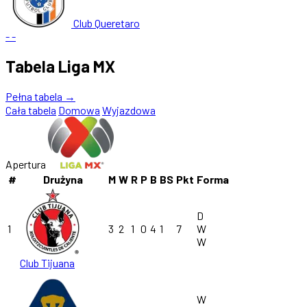
Club Queretaro
-
-
Tabela Liga MX
Pełna tabela →
Cała tabela
Domowa
Wyjazdowa
Apertura
#
Drużyna
M
W
R
P
B
BS
Pkt
Forma
D
1
3
2
1
0
4
1
7
W
W
Club Tijuana
W