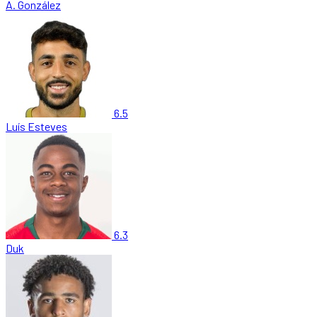
A. González
6.5
Luís Esteves
6.3
Duk