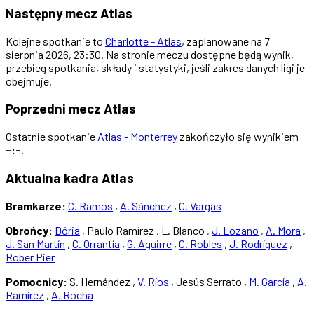
Następny mecz Atlas
Kolejne spotkanie to
Charlotte - Atlas
, zaplanowane na 7
sierpnia 2026, 23:30. Na stronie meczu dostępne będą wynik,
przebieg spotkania, składy i statystyki, jeśli zakres danych ligi je
obejmuje.
Poprzedni mecz Atlas
Ostatnie spotkanie
Atlas - Monterrey
zakończyło się wynikiem
-:-
.
Aktualna kadra Atlas
Bramkarze:
C. Ramos
,
A. Sánchez
,
C. Vargas
Obrońcy:
Dória
, Paulo Ramírez , L. Blanco ,
J. Lozano
,
A. Mora
,
J. San Martín
,
C. Orrantía
,
G. Aguirre
,
C. Robles
,
J. Rodríguez
,
Rober Pier
Pomocnicy:
S. Hernández ,
V. Ríos
, Jesús Serrato ,
M. García
,
A.
Ramírez
,
A. Rocha