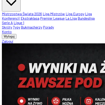
Mistrzostwa Świata 2026
Liga Mistrzów
Liga Europy
Liga
Konferencji
Ekstraklasa
Premier League
La Liga
Bundesliga
Serie A
Ligue 1
Skróty
Typy
Bukmacherzy
Porady
Konto
Wyloguj
Zaloguj