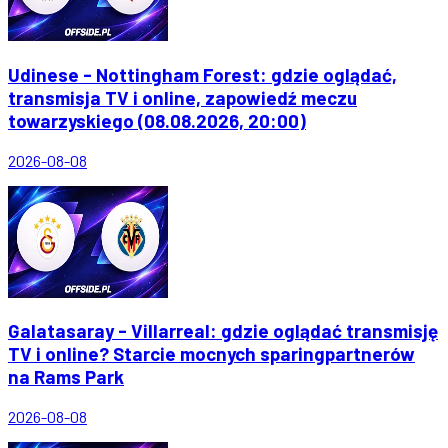
Udinese - Nottingham Forest: gdzie oglądać,
transmisja TV i online, zapowiedź meczu
towarzyskiego (08.08.2026, 20:00)
2026-08-08
Galatasaray - Villarreal: gdzie oglądać transmisję
TV i online? Starcie mocnych sparingpartnerów
na Rams Park
2026-08-08