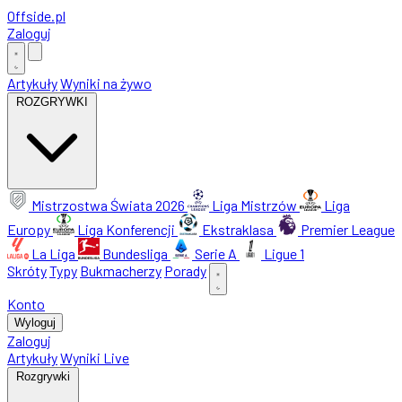
Offside
.
pl
Zaloguj
Artykuły
Wyniki na żywo
ROZGRYWKI
Mistrzostwa Świata 2026
Liga Mistrzów
Liga
Europy
Liga Konferencji
Ekstraklasa
Premier League
La Liga
Bundesliga
Serie A
Ligue 1
Skróty
Typy
Bukmacherzy
Porady
Konto
Wyloguj
Zaloguj
Artykuły
Wyniki Live
Rozgrywki