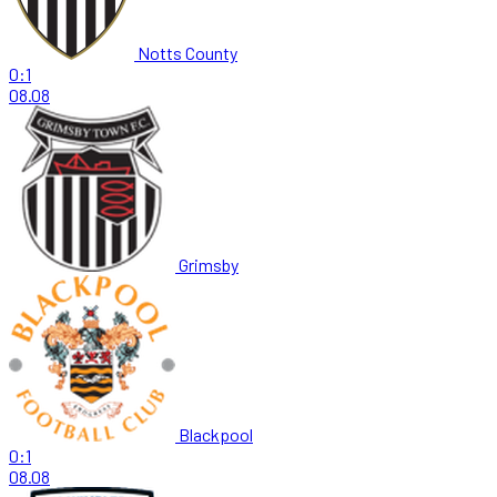
Notts County
0:1
08.08
Grimsby
Blackpool
0:1
08.08