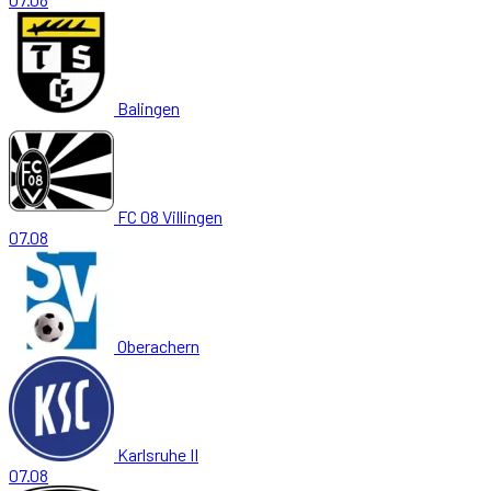
Balingen
FC 08 Villingen
07.08
Oberachern
Karlsruhe II
07.08