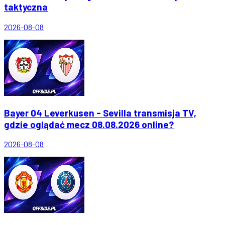
taktyczna
2026-08-08
Bayer 04 Leverkusen - Sevilla transmisja TV,
gdzie oglądać mecz 08.08.2026 online?
2026-08-08