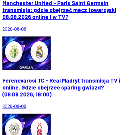
Manchester United - Paris Saint Germain
transmisja: gdzie obejrzeć mecz towarzyski
08.08.2026 online i w TV?
2026-08-08
Ferencvarosi TC - Real Madryt transmisja TV i
online. Gdzie obejrzeć sparing gwiazd?
(08.08.2026, 19:00)
2026-08-08