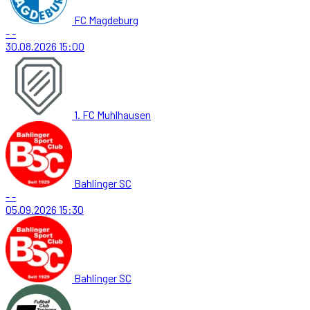
FC Magdeburg
-
-
30.08.2026
15:00
1. FC Muhlhausen
Bahlinger SC
-
-
05.09.2026
15:30
Bahlinger SC