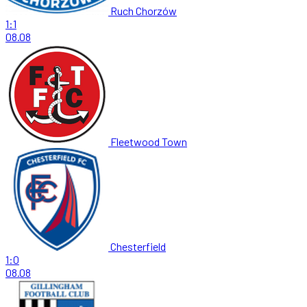
Ruch Chorzów
1:1
08.08
Fleetwood Town
Chesterfield
1:0
08.08