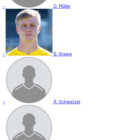
–
D. Müller
–
B. Grawe
–
R. Schweizer