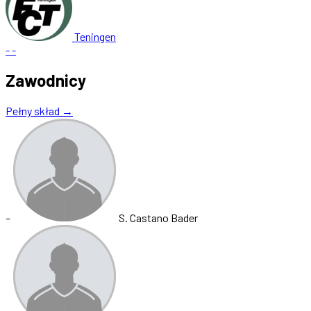
Teningen
-
-
Zawodnicy
Pełny skład →
–
S. Castano Bader