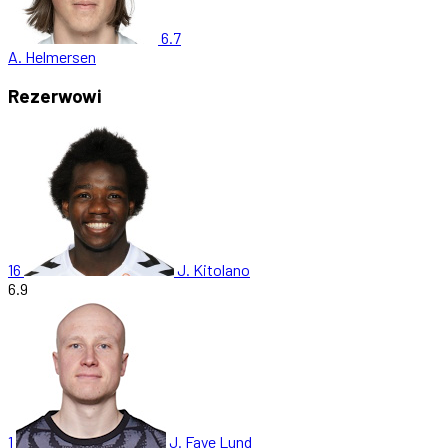
6.7
A. Helmersen
Rezerwowi
16
J. Kitolano
6.9
1
J. Faye Lund