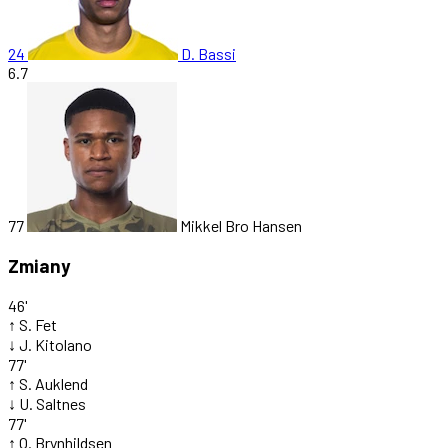
24
D. Bassi
6.7
77
Mikkel Bro Hansen
Zmiany
46'
↑
S. Fet
↓
J. Kitolano
77'
↑
S. Auklend
↓
U. Saltnes
77'
↑
O. Brynhildsen