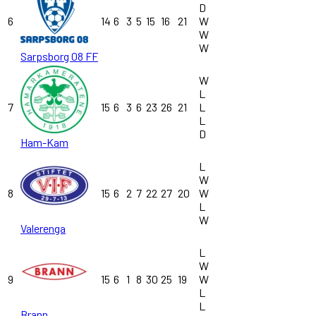
D
6
14
6
3
5
15
16
21
W
W
W
Sarpsborg 08 FF
W
L
7
15
6
3
6
23
26
21
L
L
D
Ham-Kam
L
W
8
15
6
2
7
22
27
20
W
L
W
Valerenga
L
W
9
15
6
1
8
30
25
19
W
L
L
Brann