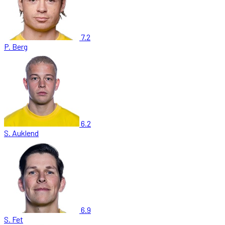
7.2
P. Berg
6.2
S. Auklend
6.9
S. Fet