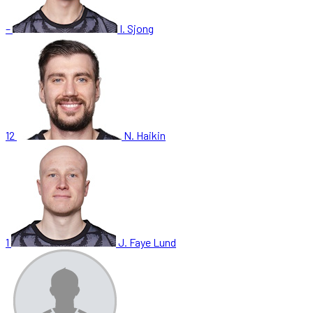
–
I. Sjong
12
N. Haikin
1
J. Faye Lund