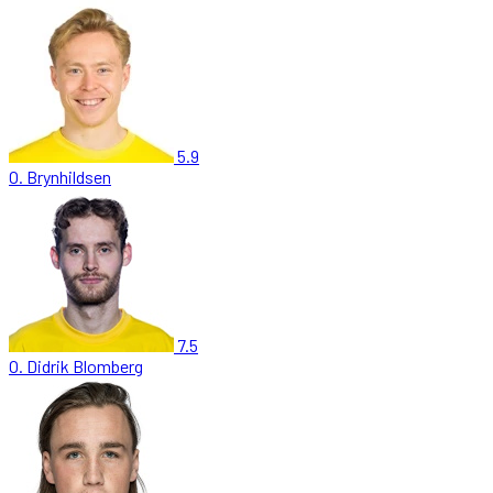
5.9
O. Brynhildsen
7.5
O. Didrik Blomberg