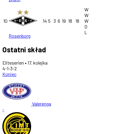
W
W
10
14
5
3
6
19
18
18
W
D
L
Rosenborg
Ostatni skład
Eliteserien • 17. kolejka
4-1-3-2
Koniec
Valerenga
-