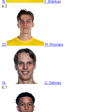
15
F. Bjørkan
6.3
23
M. Riisnæs
14
U. Saltnes
6.7