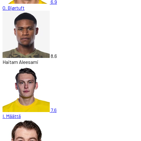
6.9
O. Bjørtuft
8.6
Haitam Aleesami
7.6
I. Määttä