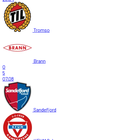
Tromso
Brann
0
5
07.08
Sandefjord