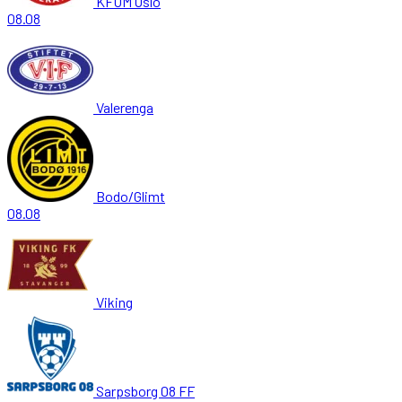
KFUM Oslo
08.08
Valerenga
Bodo/Glimt
08.08
Viking
Sarpsborg 08 FF