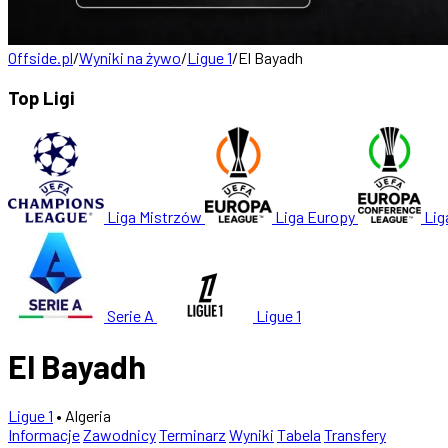
Offside.pl
/
Wyniki na żywo
/
Ligue 1
/
El Bayadh
Top Ligi
Liga Mistrzów
Liga Europy
Lig
Serie A
Ligue 1
El Bayadh
Ligue 1
• Algeria
Informacje
Zawodnicy
Terminarz
Wyniki
Tabela
Transfery