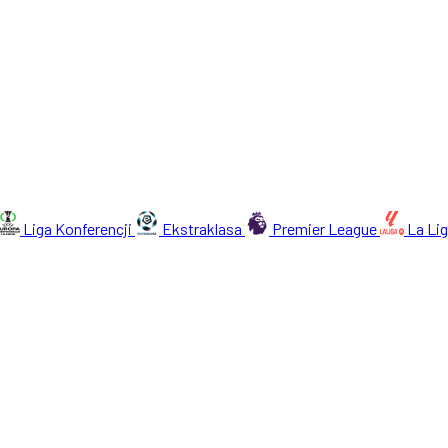
Liga Konferencji
Ekstraklasa
Premier League
La Li