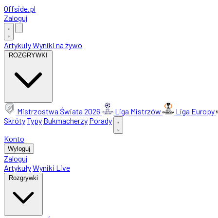
Offside
.
pl
Zaloguj
Artykuły
Wyniki na żywo
ROZGRYWKI
Mistrzostwa Świata 2026
Liga Mistrzów
Liga Europy
Skróty
Typy
Bukmacherzy
Porady
Konto
Wyloguj
Zaloguj
Artykuły
Wyniki Live
Rozgrywki