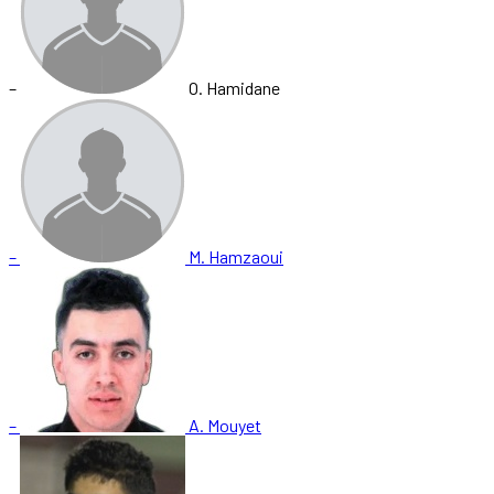
–
O. Hamidane
–
M. Hamzaoui
–
A. Mouyet