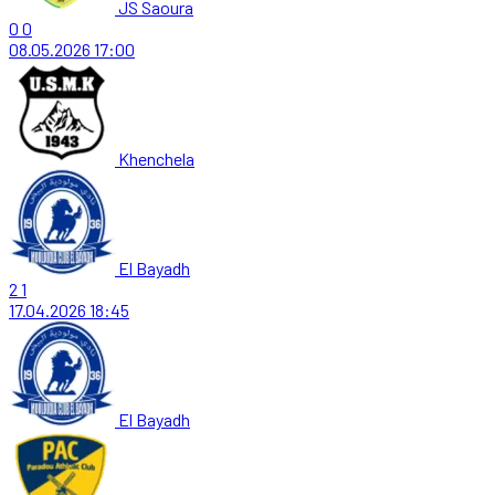
JS Saoura
0
0
08.05.2026
17:00
Khenchela
El Bayadh
2
1
17.04.2026
18:45
El Bayadh