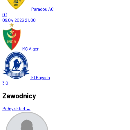
Paradou AC
0
1
09.04.2026
21:00
MC Alger
El Bayadh
3
0
Zawodnicy
Pełny skład →