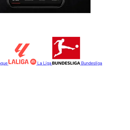
ague
La Liga
Bundesliga