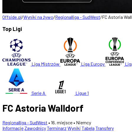
Offside.pl
/
Wyniki na żywo
/
Regionalliga - SudWest
/
FC Astoria Wall
Top Ligi
Liga Mistrzów
Liga Europy
Lig
Serie A
Ligue 1
FC Astoria Walldorf
Regionalliga - SudWest
• 16. miejsce
• Niemcy
Informacje
Zawodnicy
Terminarz
Wyniki
Tabela
Transfery