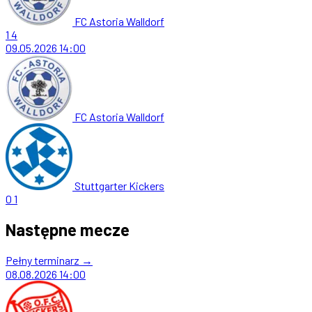
FC Astoria Walldorf
1
4
09.05.2026
14:00
FC Astoria Walldorf
Stuttgarter Kickers
0
1
Następne mecze
Pełny terminarz →
08.08.2026
14:00