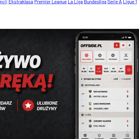
ncji
Ekstraklasa
Premier League
La Liga
Bundesliga
Serie A
Ligue 1