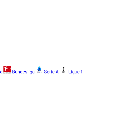
ga
Bundesliga
Serie A
Ligue 1