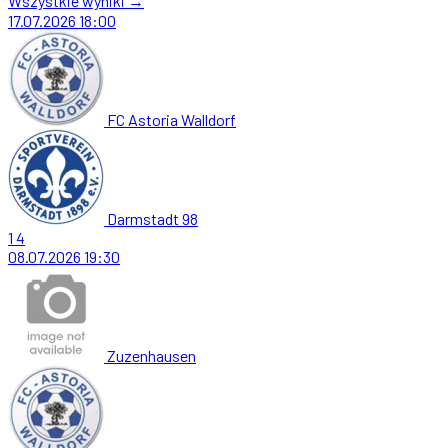
Wszystkie wyniki →
17.07.2026
18:00
FC Astoria Walldorf
Darmstadt 98
1
4
08.07.2026
19:30
Zuzenhausen