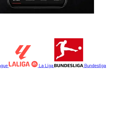
ague
La Liga
Bundesliga