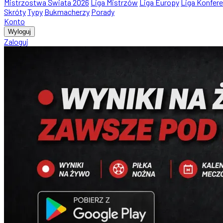
Mistrzostwa Świata 2026
Liga Mistrzów
Liga Europy
Liga Konfere
Skróty
Typy
Bukmacherzy
Porady
Konto
Wyloguj
Zaloguj