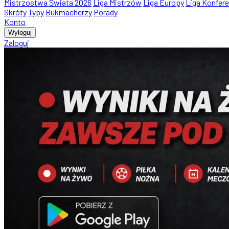
Mistrzostwa Świata 2026
Liga Mistrzów
Liga Europy
Liga Konfere
Skróty
Typy
Bukmacherzy
Porady
Konto
Wyloguj
Zaloguj