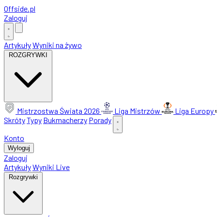
Offside
.
pl
Zaloguj
Artykuły
Wyniki na żywo
ROZGRYWKI
Mistrzostwa Świata 2026
Liga Mistrzów
Liga Europy
Skróty
Typy
Bukmacherzy
Porady
Konto
Wyloguj
Zaloguj
Artykuły
Wyniki Live
Rozgrywki