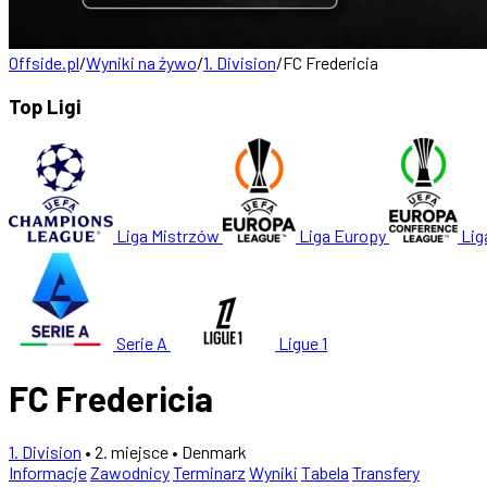
Offside.pl
/
Wyniki na żywo
/
1. Division
/
FC Fredericia
Top Ligi
Liga Mistrzów
Liga Europy
Lig
Serie A
Ligue 1
FC Fredericia
1. Division
• 2. miejsce
• Denmark
Informacje
Zawodnicy
Terminarz
Wyniki
Tabela
Transfery