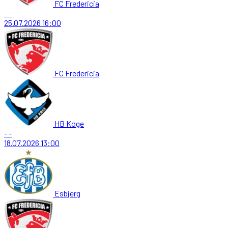
FC Fredericia
-
-
25.07.2026
16:00
FC Fredericia
HB Koge
-
-
18.07.2026
13:00
Esbjerg