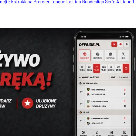
ncji
Ekstraklasa
Premier League
La Liga
Bundesliga
Serie A
Ligue 1