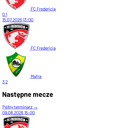
FC Fredericia
0
1
15.07.2026
13:00
FC Fredericia
Mafra
3
2
Następne mecze
Pełny terminarz →
09.08.2026
15:00