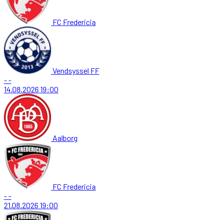
FC Fredericia
Vendsyssel FF
-
-
14.08.2026
19:00
Aalborg
FC Fredericia
-
-
21.08.2026
19:00