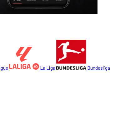
ague
La Liga
Bundesliga