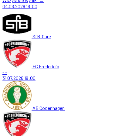
Wszystkie wyniki →
04.08.2026
18:00
SfB-Oure
FC Fredericia
-
-
31.07.2026
19:00
AB Copenhagen