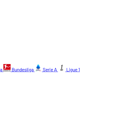
ga
Bundesliga
Serie A
Ligue 1