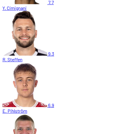
7.7
Y. Cimignani
9.3
R. Steffen
6.9
E. Pihlström