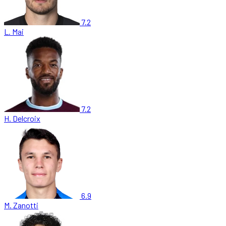
7.2
L. Mai
7.2
H. Delcroix
6.9
M. Zanotti