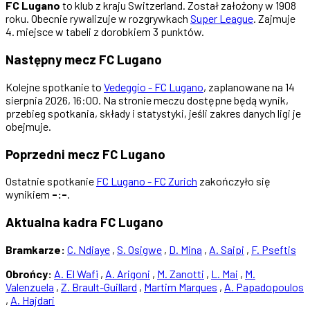
FC Lugano
to klub z kraju Switzerland. Został założony w 1908
roku. Obecnie rywalizuje w rozgrywkach
Super League
. Zajmuje
4. miejsce w tabeli z dorobkiem 3 punktów.
Następny mecz FC Lugano
Kolejne spotkanie to
Vedeggio - FC Lugano
, zaplanowane na 14
sierpnia 2026, 16:00. Na stronie meczu dostępne będą wynik,
przebieg spotkania, składy i statystyki, jeśli zakres danych ligi je
obejmuje.
Poprzedni mecz FC Lugano
Ostatnie spotkanie
FC Lugano - FC Zurich
zakończyło się
wynikiem
-:-
.
Aktualna kadra FC Lugano
Bramkarze:
C. Ndiaye
,
S. Osigwe
,
D. Mina
,
A. Saipi
,
F. Pseftis
Obrońcy:
A. El Wafi
,
A. Arigoni
,
M. Zanotti
,
L. Mai
,
M.
Valenzuela
,
Z. Brault-Guillard
,
Martim Marques
,
A. Papadopoulos
,
A. Hajdari