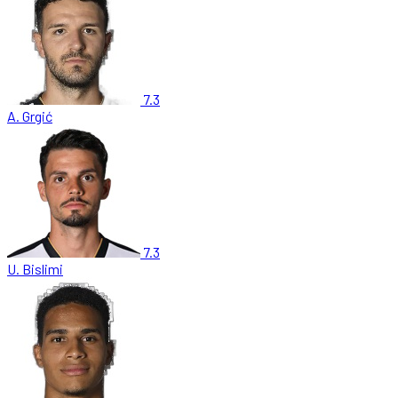
7.3
A. Grgić
7.3
U. Bislimi