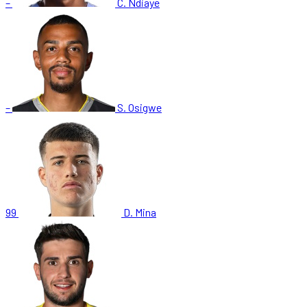
–
C. Ndiaye
–
S. Osigwe
99
D. Mina