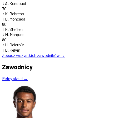
↓
A. Kendouci
70'
↑
K. Behrens
↓
D. Moncada
80'
↑
R. Steffen
↓
M. Marques
80'
↑
H. Delcroix
↓
D. Kelvin
Zobacz wszystkich zawodników →
Zawodnicy
Pełny skład →