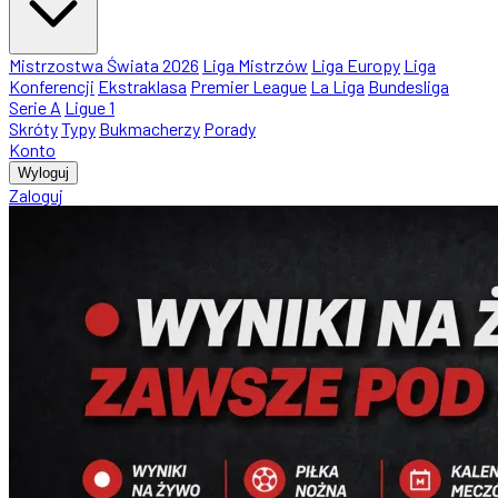
Mistrzostwa Świata 2026
Liga Mistrzów
Liga Europy
Liga
Konferencji
Ekstraklasa
Premier League
La Liga
Bundesliga
Serie A
Ligue 1
Skróty
Typy
Bukmacherzy
Porady
Konto
Wyloguj
Zaloguj