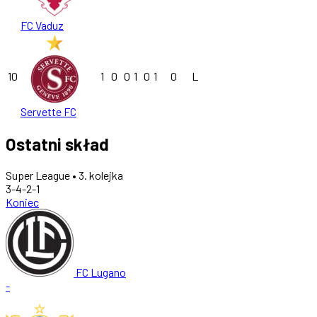
FC Vaduz
10
1
0
0
1
0
1
0
L
Servette FC
Ostatni skład
Super League • 3. kolejka
3-4-2-1
Koniec
FC Lugano
-