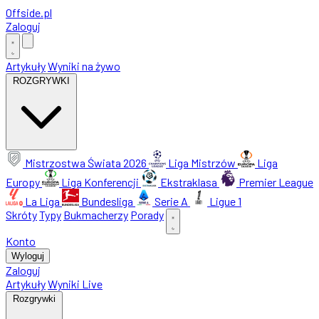
Offside
.
pl
Zaloguj
Artykuły
Wyniki na żywo
ROZGRYWKI
Mistrzostwa Świata 2026
Liga Mistrzów
Liga
Europy
Liga Konferencji
Ekstraklasa
Premier League
La Liga
Bundesliga
Serie A
Ligue 1
Skróty
Typy
Bukmacherzy
Porady
Konto
Wyloguj
Zaloguj
Artykuły
Wyniki Live
Rozgrywki