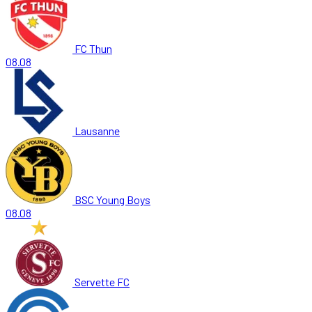
FC Thun
08.08
Lausanne
BSC Young Boys
08.08
Servette FC