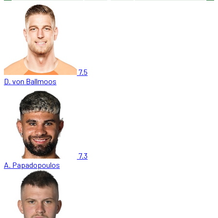
7.5
D. von Ballmoos
7.3
A. Papadopoulos