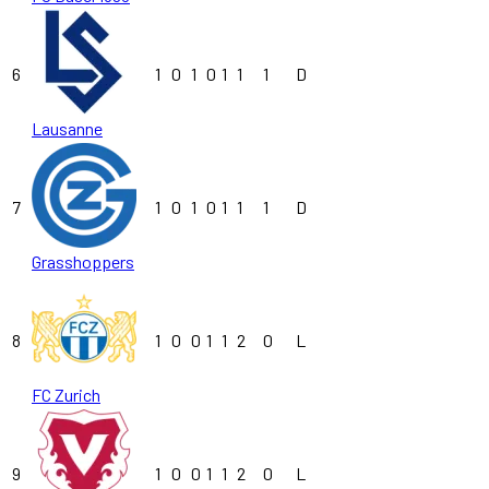
6
1
0
1
0
1
1
1
D
Lausanne
7
1
0
1
0
1
1
1
D
Grasshoppers
8
1
0
0
1
1
2
0
L
FC Zurich
9
1
0
0
1
1
2
0
L