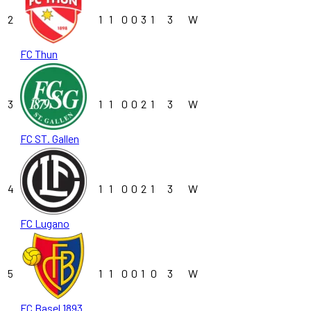
2
1
1
0
0
3
1
3
W
FC Thun
3
1
1
0
0
2
1
3
W
FC ST. Gallen
4
1
1
0
0
2
1
3
W
FC Lugano
5
1
1
0
0
1
0
3
W
FC Basel 1893