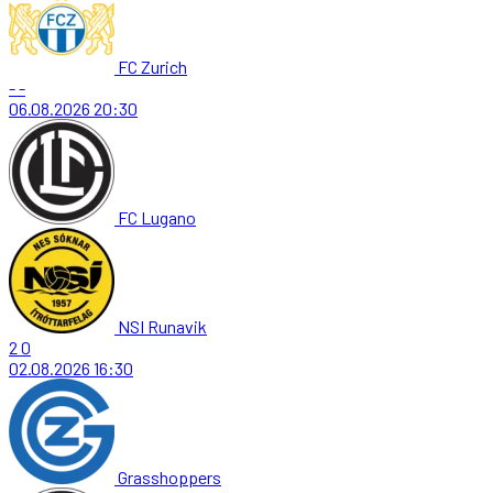
FC Zurich
-
-
06.08.2026
20:30
FC Lugano
NSI Runavik
2
0
02.08.2026
16:30
Grasshoppers