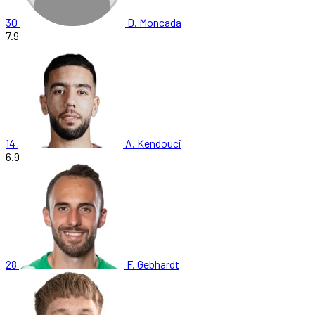
30
D. Moncada
7.9
14
A. Kendouci
6.9
28
F. Gebhardt