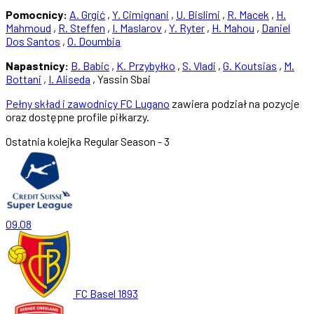
Pomocnicy:
A. Grgić
,
Y. Cimignani
,
U. Bislimi
,
R. Macek
,
H.
Mahmoud
,
R. Steffen
,
I. Maslarov
,
Y. Ryter
,
H. Mahou
,
Daniel
Dos Santos
,
O. Doumbia
Napastnicy:
B. Babic
,
K. Przybyłko
,
S. Vladi
,
G. Koutsias
,
M.
Bottani
,
I. Aliseda
, Yassin Sbai
Pełny skład i zawodnicy FC Lugano
zawiera podział na pozycje
oraz dostępne profile piłkarzy.
Ostatnia kolejka
Regular Season - 3
09.08
FC Basel 1893