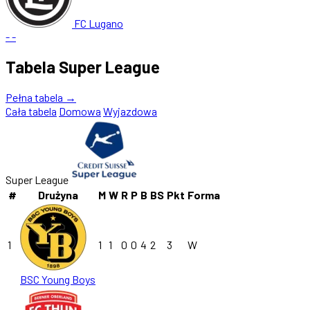
FC Lugano
-
-
Tabela Super League
Pełna tabela →
Cała tabela
Domowa
Wyjazdowa
Super League
#
Drużyna
M
W
R
P
B
BS
Pkt
Forma
1
1
1
0
0
4
2
3
W
BSC Young Boys