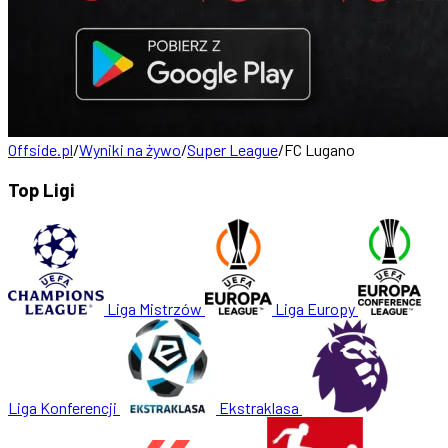
Offside.pl
/
Wyniki na żywo
/
Super League
/
FC Lugano
Top Ligi
Liga Mistrzów
Liga Europy
Liga Konferencji
Ekstraklasa