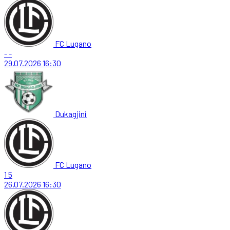
FC Lugano
-
-
29.07.2026
16:30
Dukagjini
FC Lugano
1
5
26.07.2026
16:30