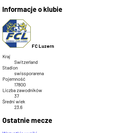
Informacje o klubie
FC Luzern
Kraj
Switzerland
Stadion
swissporarena
Pojemność
17800
Liczba zawodników
37
Średni wiek
23.6
Ostatnie mecze