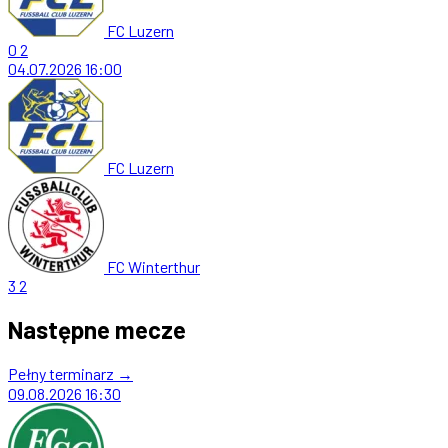
FC Luzern
0
2
04.07.2026
16:00
FC Luzern
FC Winterthur
3
2
Następne mecze
Pełny terminarz →
09.08.2026
16:30