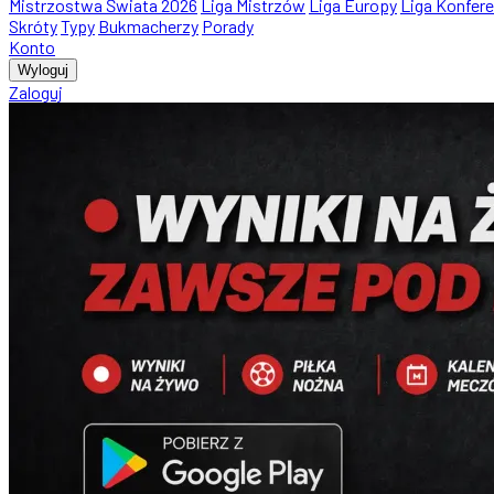
Mistrzostwa Świata 2026
Liga Mistrzów
Liga Europy
Liga Konfere
Skróty
Typy
Bukmacherzy
Porady
Konto
Wyloguj
Zaloguj