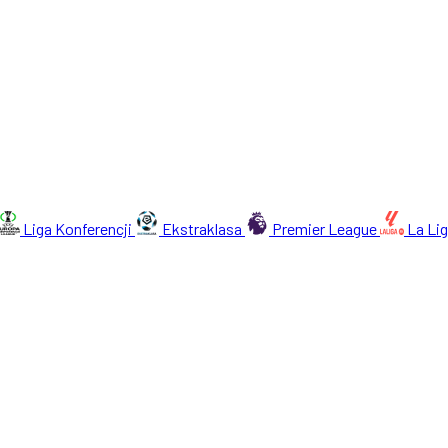
Liga Konferencji
Ekstraklasa
Premier League
La Li