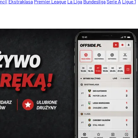
ncji
Ekstraklasa
Premier League
La Liga
Bundesliga
Serie A
Ligue 1